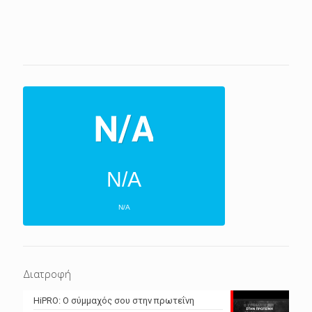
N/A
N/A
ΕΠΌΜΕΝΕΣ 4 ΜΈΡΕΣ
N/A
N/A
Διατροφή
N/A
N/A
HiPRO: Ο σύμμαχός σου στην πρωτεΐνη