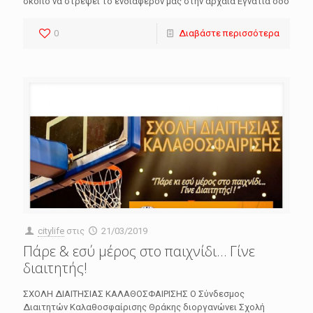
σκοπό να στρέψει το ενδιαφέρον μας στην αρχαία Εγνατία οδό
0
Διαβάστε περισσότερα
citylife
στις
21/03/2019
Πάρε & εσύ μέρος στο παιχνίδι… Γίνε
διαιτητής!
ΣΧΟΛΗ ΔΙΑΙΤΗΣΙΑΣ ΚΑΛΑΘΟΣΦΑΙΡΙΣΗΣ Ο Σύνδεσμος
Διαιτητών Καλαθοσφαίρισης Θράκης διοργανώνει Σχολή