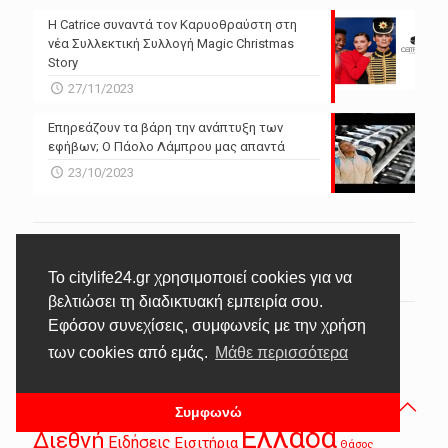
Η Catrice συναντά τον Καρυοθραύστη στη
νέα Συλλεκτική Συλλογή Magic Christmas
Story
27/11/2023
Επηρεάζουν τα βάρη την ανάπτυξη των
εφήβων; Ο Πάολο Λάμπρου μας απαντά
23/10/2023
Το citylife24.gr χρησιμοποιεί cookies για να
βελτιώσει τη διαδικτυακή εμπειρία σου.
Εφόσον συνεχίσεις, συμφωνείς με την χρήση
TAGS
των cookies από εμάς.
Μάθε περισσότερα
Live
#πολιτική
Lifestyle
Media
Secrets
Lizie
Άνθρωποι
Αθλητικά
Αθλητικά Νέα
Έρευνα
Συμφωνώ
Διατροφή
Αλεξανδρούπολη
Βίντεο
Βιβλίο
Βιογραφικό
Ελλάδα
Διεθνή
Ειδήσεις
Εισιτήρια
Θάσος