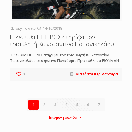
citylife
στις
14/10/2018
Η Ζεμύθα ΗΠΕΙΡΟΣ στηρίζει τον
τριαθλητή Κωνσταντίνο Παπανικολάου
Η Ζεμύθα ΗΠΕΙΡΟΣ στηρίζει τον τριαθλητή Κωνσταντίνο
Παπανικολάου στο φετινό Παγκόσμιο Πρωτάθλημα IRONMAN
0
Διαβάστε περισσότερα
1
2
3
4
5
6
7
Επόμενη σελίδα