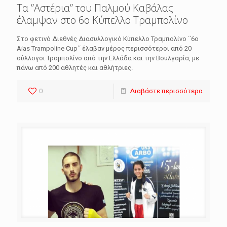
Τα ”Αστέρια” του Παλμού Καβάλας
έλαμψαν στο 6ο Κύπελλο Τραμπολίνο
Στο φετινό Διεθνές Διασυλλογικό Κύπελλο Τραμπολίνο ΄΄6ο
Aias Trampoline Cup΄΄ έλαβαν μέρος περισσότεροι από 20
σύλλογοι Τραμπολίνο από την Ελλάδα και την Βουλγαρία, με
πάνω από 200 αθλητές και αθλήτριες.
0
Διαβάστε περισσότερα