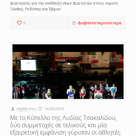
Διαιτησίας για την ανάδειξη νέων Διαιτητών στους νομούς
Ξάνθης, Ροδόπης και Έβρου.
0
Διαβάστε περισσότερα
citylife
στις
19/03/2019
Με το Κύπελλο της Λυδίας Τσακαλίδου,
δύο συμμετοχές σε τελικούς και μία
εξαιρετική εμφάνιση γύρισαν οι αθλητές