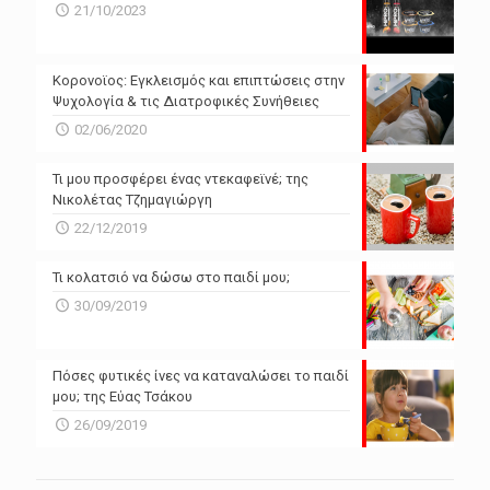
N/A
N/A
21/10/2023
N/A
N/A
Powered by Forecast.io
Κορονοϊος: Εγκλεισμός και επιπτώσεις στην
Ψυχολογία & τις Διατροφικές Συνήθειες
02/06/2020
Τι μου προσφέρει ένας ντεκαφεϊνέ; της
Νικολέτας Τζημαγιώργη
22/12/2019
Τι κολατσιό να δώσω στο παιδί μου;
30/09/2019
Πόσες φυτικές ίνες να καταναλώσει το παιδί
μου; της Εύας Τσάκου
26/09/2019