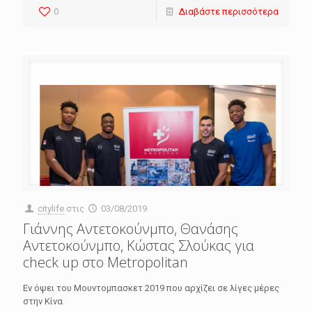
0
Διαβάστε περισσότερα
citylife
στις
03/08/2019
Γιάννης Αντετοκούνμπο, Θανάσης
Αντετοκούνμπο, Κώστας Σλούκας για
check up στο Metropolitan
Εν όψει του Μουντομπασκετ 2019 που αρχίζει σε λίγες μέρες
στην Κίνα