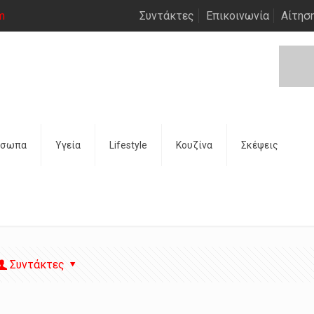
m
Συντάκτες
Επικοινωνία
Αίτησ
όσωπα
Υγεία
Lifestyle
Κουζίνα
Σκέψεις
Συντάκτες