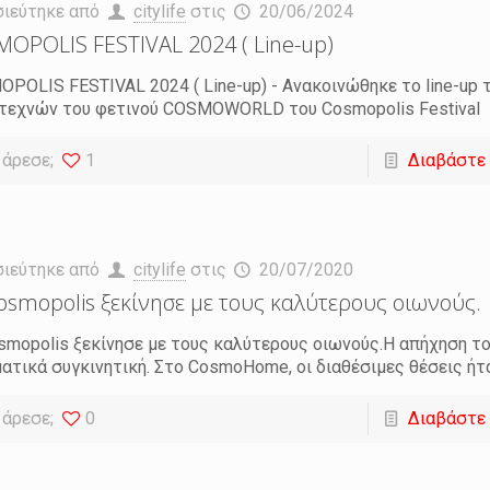
σιεύτηκε από
citylife
στις
20/06/2024
OPOLIS FESTIVAL 2024 ( Line-up)
POLIS FESTIVAL 2024 ( Line-up) - Ανακοινώθηκε το line-up 
τεχνών του φετινού COSMOWORLD του Cosmopolis Festival
 άρεσε;
1
Διαβάστε
σιεύτηκε από
citylife
στις
20/07/2020
osmopolis ξεκίνησε με τους καλύτερους οιωνούς.
smopolis ξεκίνησε με τους καλύτερους οιωνούς.Η απήχηση το
ατικά συγκινητική. Στο CosmoHome, οι διαθέσιμες θέσεις ήτ
 άρεσε;
0
Διαβάστε