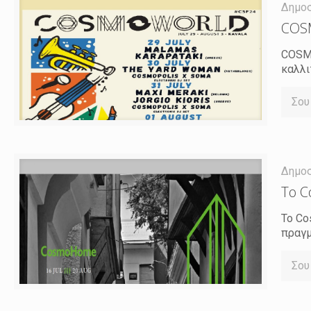
Δημο
COSM
COSMO
καλλι
Σου
Δημο
Το C
Το Co
πραγμ
Σου