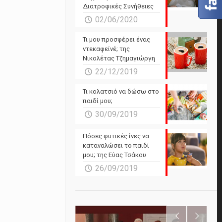
Διατροφικές Συνήθειες
02/06/2020
Τι μου προσφέρει ένας
ντεκαφεϊνέ; της
Νικολέτας Τζημαγιώργη
22/12/2019
Τι κολατσιό να δώσω στο
παιδί μου;
30/09/2019
Πόσες φυτικές ίνες να
καταναλώσει το παιδί
μου; της Εύας Τσάκου
26/09/2019