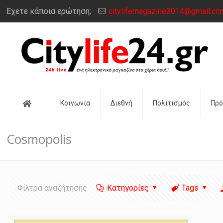
Έχετε κάποια ερώτηση;
citylifemagazine2014@gmail.co
Αρχική
Κοινωνία
Διεθνή
Πολιτισμός
Πρ
Cosmopolis
Φίλτρα αναζήτησης
Κατηγορίες
Tags