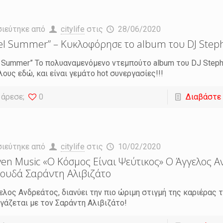
σιεύτηκε από
citylife
στις
28/06/2020
el Summer” – Κυκλοφόρησε το album του DJ Step
l Summer” Το πολυαναμενόμενο ντεμπούτο album του DJ Steph
λους εδώ, και είναι γεμάτο hot συνεργασίες!!!
 άρεσε;
0
Διαβάστε
σιεύτηκε από
citylife
στις
10/02/2020
en Music «Ο Κόσμος Είναι Ψεύτικος» Ο Άγγελος 
ουδά Σαράντη Αλιβιζάτο
ελος Ανδρεάτος, διανύει την πιο ώριμη στιγμή της καριέρας τ
γάζεται με τον Σαράντη Αλιβιζάτο!