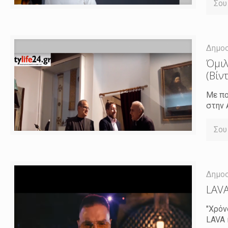
Σου
Δημο
Όμιλ
(Βίν
Με πο
στην 
Σου
Δημο
LAVA
"Χρόν
LAVA 