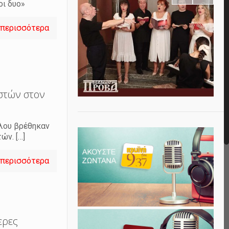
οι δυο»
 περισσότερα
στών στον
γλου βρέθηκαν
τών.
[…]
 περισσότερα
ερες