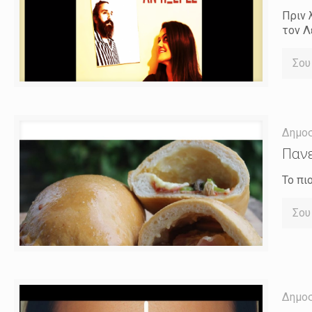
Πριν 
τον Λ
Σου
Δημο
Πανε
Το πι
Σου
Δημο