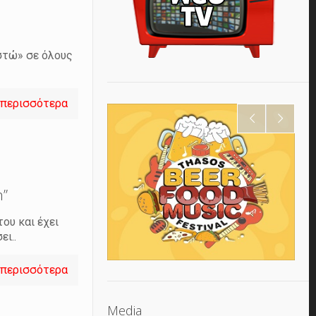
ιστώ» σε όλους
 περισσότερα
n”
ου και έχει
ει..
 περισσότερα
Media