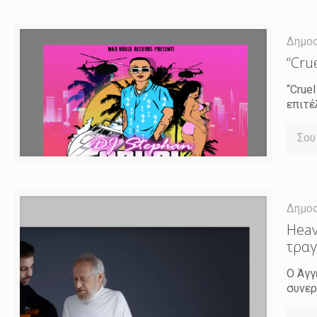
Δημο
“Cru
“Crue
επιτέ
Σου
Δημο
Heav
τραγ
Ο Άγγ
συνερ