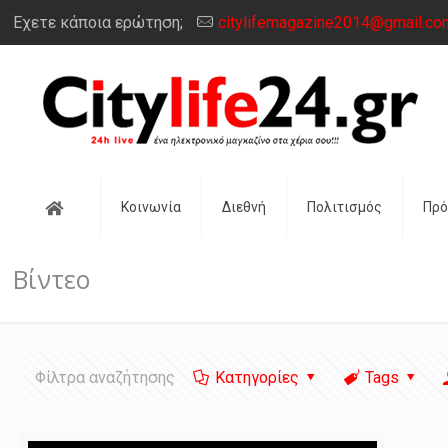
Έχετε κάποια ερώτηση;
citylifemagazine2014@gmail.co
Αρχική
Κοινωνία
Διεθνή
Πολιτισμός
Πρ
Βίντεο
Φίλτρα αναζήτησης
Κατηγορίες
Tags