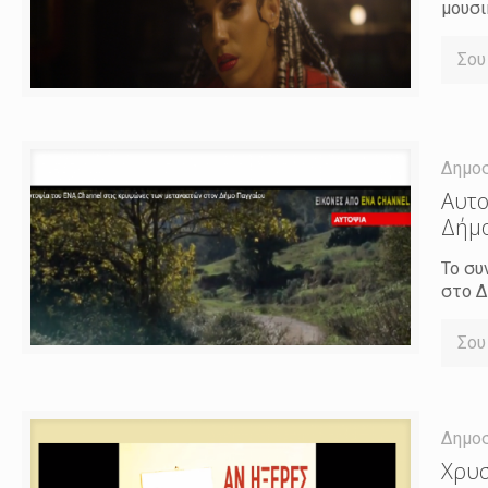
μουσι
Σου
Δημο
Αυτο
Δήμ
Το συ
στο Δ
Σου
Δημο
Χρυσ