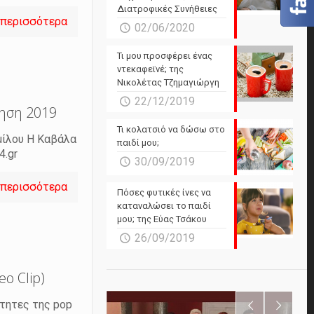
Διατροφικές Συνήθειες
 περισσότερα
02/06/2020
Τι μου προσφέρει ένας
ντεκαφεϊνέ; της
Νικολέτας Τζημαγιώργη
22/12/2019
νηση 2019
Τι κολατσιό να δώσω στο
ομίλου Η Καβάλα
παιδί μου;
4.gr
30/09/2019
 περισσότερα
Πόσες φυτικές ίνες να
καταναλώσει το παιδί
μου; της Εύας Τσάκου
26/09/2019
eo Clip)
ότητες της pop