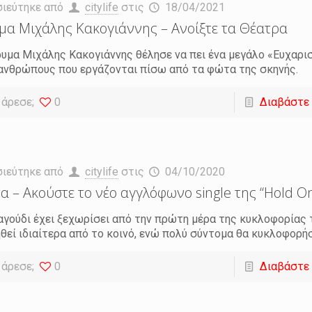
σιεύτηκε από
citylife
στις
18/04/2021
μα Μιχάλης Κακογιάννης – Ανοίξτε τα Θέατρα
ρυμα Μιχάλης Κακογιάννης θέλησε να πει ένα μεγάλο «Ευχαρ
ανθρώπους που εργάζονται πίσω από τα φώτα της σκηνής.
 άρεσε;
0
Διαβάστε
σιεύτηκε από
citylife
στις
04/10/2020
α – Ακούστε το νέο αγγλόφωνο single της “Hold O
αγούδι έχει ξεχωρίσει από την πρώτη μέρα της κυκλοφορίας τ
θεί ιδιαίτερα από το κοινό, ενώ πολύ σύντομα θα κυκλοφορήσ
 άρεσε;
0
Διαβάστε