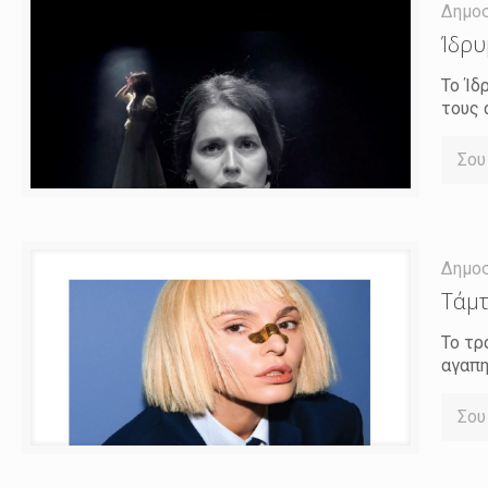
Δημο
Ίδρυ
To Ίδ
τους 
Σου
Δημο
Τάμτ
Το τρ
αγαπη
Σου