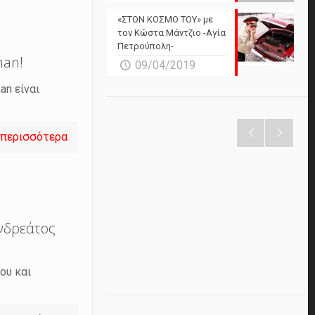
«ΣΤΟΝ ΚΟΣΜΟ ΤΟΥ» με
τον Κώστα Μάντζιο -Αγία
Πετρούπολη-
han!
09/04/2019
an είναι
 περισσότερα
Ανδρεάτος
ου και