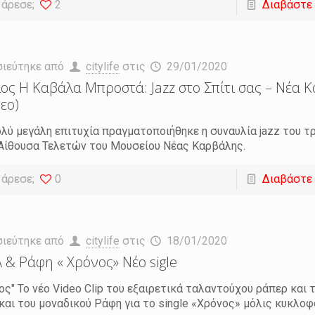
 άρεσε;
2
Διαβάστε
σιεύτηκε από
citylife
στις
29/01/2020
ος Η Καβάλα Μπροστά: Jazz στο Σπίτι σας – Νέα 
τεο)
λύ μεγάλη επιτυχία πραγματοποιήθηκε η συναυλία jazz του τρ
Αίθουσα Τελετών του Μουσείου Νέας Καρβάλης.
 άρεσε;
0
Διαβάστε
σιεύτηκε από
citylife
στις
18/01/2020
 & Ράφη « Χρόνος» Νέο sigle
ος" Το νέο Video Clip του εξαιρετικά ταλαντούχου ράπερ και
και του μοναδικού Ράφη για το single «Χρόνος» μόλις κυκλοφ