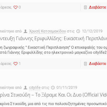
 άρεσε;
0
Διαβάστε
σιεύτηκε από
Χρυσή Κατσαμακίδου
στις
12/12/2019
ντευξη Γιάννης Εριφυλλίδης: Εικαστική Περιπλά
η ζωγραφικής '' Εικαστική Περιπλανηση'' Ο επικεφαλής του 
τά Γιάννης Εριφυλλίδης στο ηλεκτρονικό μαγκαζίνο citylife2
 άρεσε;
1
Διαβάστε
σιεύτηκε από
citylife
στις
01/11/2019
ρίνα Στικούδη – Το Ξέραμε Και Οι Δυο (Official Vid
ερίνα Στικούδη, μια από τις πιο πολυσυζητημένες προσωπικ