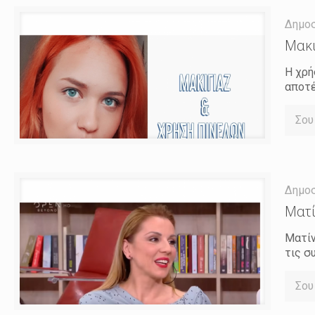
Δημο
Μακι
Η χρή
αποτέ
Σου
Δημο
Ματί
Ματίν
τις σ
Σου