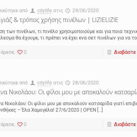
σιεύτηκε από
citylife
στις
29/06/2020
γιάζ & τρόπος χρήσης πινέλων | LIZIELIZIE
ση των πινέλων, τι πινέλο χρησιμοποιούμε και για ποια τεχνικ
λεσμα θα έχουμε, τι πρέπει να έχει ενα σετ πινέλων για να το
 άρεσε;
0
Διαβάστε
σιεύτηκε από
citylife
στις
28/06/2020
να Νικολάου: Οι φίλοι μου με αποκαλούν κατσαρί
α Νικολάου: Οι φίλοι μου με αποκαλούν κατσαρίδα γιατί επι
υνθήκες – Έλα Χαμογέλα! 27/6/2020 | OPEN
[…]
 άρεσε;
0
Διαβάστε