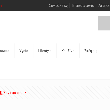
m
Συντάκτες
Επικοινωνία
Αίτησ
όσωπα
Υγεία
Lifestyle
Κουζίνα
Σκέψεις
Συντάκτες