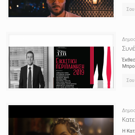
Σου
Δημο
Συνέ
Έκθεσ
Μπροσ
Σου
Δημο
Κατε
Η Κατ