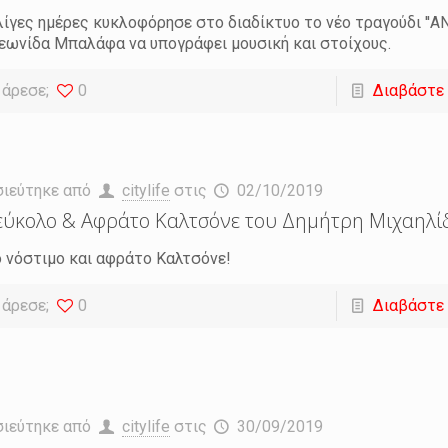
λίγες ημέρες κυκλοφόρησε στο διαδίκτυο το νέο τραγούδι ''ΑΝ
εωνίδα Μπαλάφα να υπογράφει μουσική και στοίχους.
 άρεσε;
0
Διαβάστε
σιεύτηκε από
citylife
στις
02/10/2019
ύκολο & Αφράτο Καλτσόνε του Δημήτρη Μιχαηλί
ο νόστιμο και αφράτο Καλτσόνε!
 άρεσε;
0
Διαβάστε
σιεύτηκε από
citylife
στις
30/09/2019