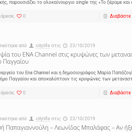
κής, παρουσιάζει το ολοκαίνουργιο single της «Το ξέραμε και 
 άρεσε;
0
Διαβάστε
σιεύτηκε από
citylife
στις
23/10/2019
ψία του ENA Channel στις κρυψώνες των μετανα
ο Παγγαίου
νεργείο του Ena Channel και η δημοσιογράφος Μαρία Παπάζο
ήμο Παγγαίου και αποκαλύπτουν τις κρυψώνες των μετανασ
 άρεσε;
0
Διαβάστε
σιεύτηκε από
citylife
στις
23/10/2019
ή Παπαγιαννούλη – Λεωνίδας Μπαλάφας – Αν ήξ