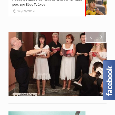
μου; της Εύας Τσάκου
26/09/2019