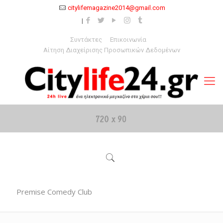
citylifemagazine2014@gmail.com
Συντάκτες
Επικοινωνία
Αίτηση Διαχείρισης Προσωπικών Δεδομένων
Premise Comedy Club