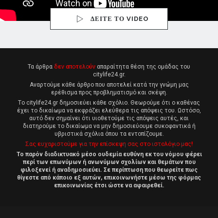
ΔΕΙΤΕ ΤΟ VIDEO
Τα άρθρα
δεν αποτελούν
απαραίτητα θέση της ομάδας του
citylife24.gr.
Αναρτούμε κάθε άρθρο που αποτελεί κατά την γνώμη μας
ερέθισμα προς προβληματισμό και σκέψη.
Tο citylife24.gr δημοσιεύει κάθε σχόλιο. Θεωρούμε ότι ο καθένας
έχει το δικαίωμα να εκφράζει ελεύθερα τις απόψεις του. Ωστόσο,
αυτό δεν σημαίνει ότι υιοθετούμε τις απόψεις αυτές, και
διατηρούμε το δικαίωμα να μην δημοσιεύουμε συκοφαντικά ή
υβριστικά σχόλια όπου τα εντοπίζουμε.
Σας ευχαριστούμε για την επίσκεψη σας στο ιστολόγιο μας!
Το παρόν διαδικτυακό μέσο ουδεμία ευθύνη εκ του νόμου φέρει
περί των επωνύμων ή ανωνύμων σχολίων και θεμάτων που
φιλοξενεί ή αναδημοσιεύει. Σε περίπτωση που θεωρείτε πως
θίγεστε από κάποιο εξ αυτών, επικοινωνήστε μέσω της φόρμας
επικοινωνίας έτσι ώστε να αφαιρεθεί.