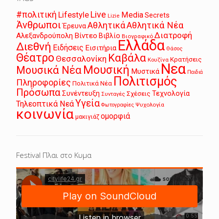
Live
#πολιτική
Lifestyle
Media
Secrets
Lizie
Άνθρωποι
Αθλητικά
Αθλητικά Νέα
Έρευνα
Διατροφή
Αλεξανδρούπολη
Βίντεο
Βιβλίο
Βιογραφικό
Ελλάδα
Διεθνή
Ειδήσεις
Εισιτήρια
Θάσος
Θέατρο
Καβάλα
Θεσσαλονίκη
Κρατήσεις
Κουζίνα
Νεα
Μουσική
Μουσικά Νέα
Μυστικά
Παιδιά
Πολιτισμός
Πληροφορίες
Πολιτικά Νέα
Πρόσωπα
Συνέντευξη
Τεχνολογία
Σχέσεις
Συνταγές
Υγεία
Τηλεοπτικά Νεά
Ψυχολογία
Φωτογραφίες
κοινωνία
ομορφιά
μακιγιάζ
Festival Πλαι στο Κυμα