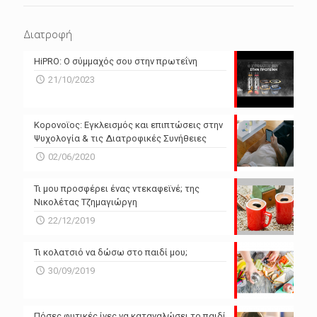
N/A
N/A
Διατροφή
N/A
N/A
HiPRO: Ο σύμμαχός σου στην πρωτεΐνη
N/A
N/A
21/10/2023
N/A
N/A
Powered by Forecast.io
Κορονοϊος: Εγκλεισμός και επιπτώσεις στην
Ψυχολογία & τις Διατροφικές Συνήθειες
02/06/2020
Τι μου προσφέρει ένας ντεκαφεϊνέ; της
Νικολέτας Τζημαγιώργη
22/12/2019
Τι κολατσιό να δώσω στο παιδί μου;
30/09/2019
Πόσες φυτικές ίνες να καταναλώσει το παιδί