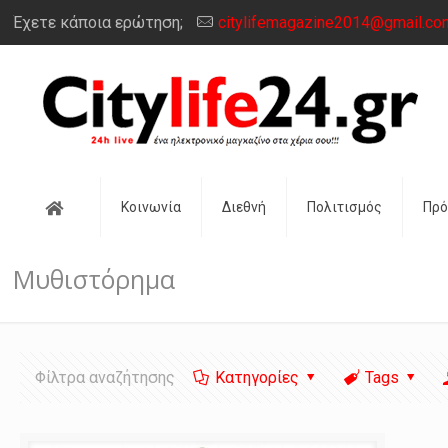
Έχετε κάποια ερώτηση;
citylifemagazine2014@gmail.co
Αρχική
Κοινωνία
Διεθνή
Πολιτισμός
Πρ
Μυθιστόρημα
Φίλτρα αναζήτησης
Κατηγορίες
Tags