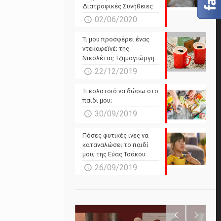
Διατροφικές Συνήθειες
02/06/2020
Τι μου προσφέρει ένας
ντεκαφεϊνέ; της
Νικολέτας Τζημαγιώργη
22/12/2019
Τι κολατσιό να δώσω στο
παιδί μου;
30/09/2019
Πόσες φυτικές ίνες να
καταναλώσει το παιδί
μου; της Εύας Τσάκου
26/09/2019