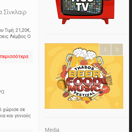
α Σίνκλαιρ
 Τιµή: 21,20€,
όσεις Λέμβος Ο
 περισσότερα
να
ό χώρισε σε
ια και γονιούς
Media