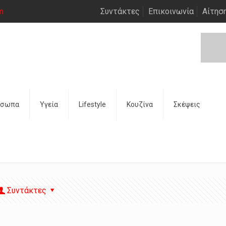
m
Συντάκτες
Επικοινωνία
Αίτησ
όσωπα
Υγεία
Lifestyle
Κουζίνα
Σκέψεις
Συντάκτες