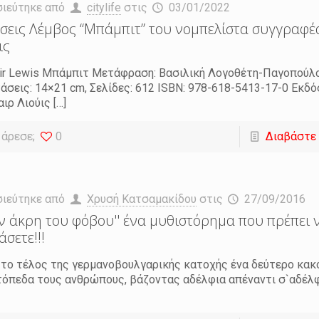
σιεύτηκε από
citylife
στις
03/01/2022
σεις Λέμβος “Μπάμπιτ” του νομπελίστα συγγραφέ
ις
air Lewis Μπάμπιτ Μετάφραση: Βασιλική Λογοθέτη-Παγοπούλου
άσεις: 14×21 cm, Σελίδες: 612 ISBN: 978-618-5413-17-0 Εκδ
αιρ Λιούις
[…]
 άρεσε;
0
Διαβάστε
σιεύτηκε από
Χρυσή Κατσαμακίδου
στις
27/09/2016
ην άκρη του φόβου'' ένα μυθιστόρημα που πρέπει 
άσετε!!!
το τέλος της γερμανοβουλγαρικής κατοχής ένα δεύτερο κακ
όπεδα τους ανθρώπους, βάζοντας αδέλφια απέναντι σ`αδέλφ