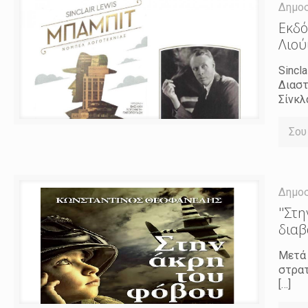
Δημο
Εκδό
Λιού
Sincl
∆ιαστ
Σίνκλ
Σου
Δημο
''Στ
διαβ
Μετά 
στρατ
[…]