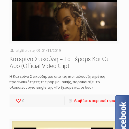
citylife
στις
01/11/2019
Κατερίνα Στικούδη – Το Ξέραμε Και Οι
Δυο (Official Video Clip)
Η Κατερίνα Στικούδη, μια από τις πιο πολυσυζητημένες
προσωπικότητες της pop μουσικής, παρουσιάζει το
ολοκαίνουργιο single της «Το ξέραμε και οι δυο»
0
Διαβάστε περισσότερα