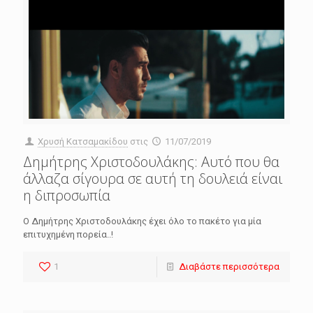
Χρυσή Κατσαμακίδου
στις
11/07/2019
Δημήτρης Χριστοδουλάκης: Αυτό που θα
άλλαζα σίγουρα σε αυτή τη δουλειά είναι
η διπροσωπία
Ο Δημήτρης Χριστοδουλάκης έχει όλο το πακέτο για μία
επιτυχημένη πορεία..!
1
Διαβάστε περισσότερα