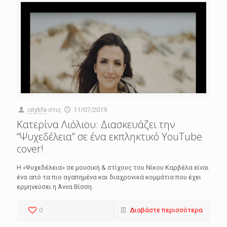
citylife
στις
11/07/2019
Κατερίνα Λιόλιου: Διασκευάζει την
“Ψυχεδέλεια” σε ένα εκπληκτικό YouTube
cover!
Η «Ψυχεδέλεια» σε μουσική & στίχους του Νίκου Καρβέλα είναι
ένα από τα πιο αγαπημένα και διαχρονικά κομμάτια που έχει
ερμηνεύσει η Άννα Βίσση.
0
Διαβάστε περισσότερα