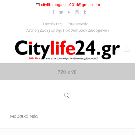
citylifemagazine2014@gmail.com
Συντάκτες
Επικοινωνία
Αίτηση Διαχείρισης Προσωπικών Δεδομένων
Μουσικά Νέα