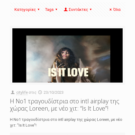
Κατηγορίες
Tags
Συντάκτες
Όλα
citylife
στις
23/10/2023
Η Νο1 τραγουδίστρια στο intl airplay της
χώρας Loreen, με νέο χιτ: “Is It Love”!
Η Νο1 τραγουδίστρια στο intl airplay της χώρας Loreen, με νέο
χιτ: "Is It Love"!