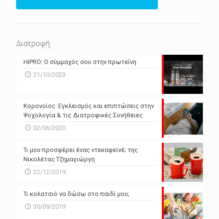
ΕΠΌΜΕΝΕΣ 4 ΜΈΡΕΣ
N/A
N/A
Διατροφή
N/A
N/A
HiPRO: Ο σύμμαχός σου στην πρωτεΐνη
N/A
N/A
21/10/2023
N/A
N/A
Powered by Forecast.io
Κορονοϊος: Εγκλεισμός και επιπτώσεις στην
Ψυχολογία & τις Διατροφικές Συνήθειες
02/06/2020
Τι μου προσφέρει ένας ντεκαφεϊνέ; της
Νικολέτας Τζημαγιώργη
22/12/2019
Τι κολατσιό να δώσω στο παιδί μου;
30/09/2019