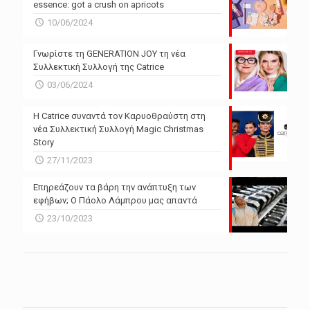
essence: got a crush on apricots
10/06/2024
Γνωρίστε τη GENERATION JOY τη νέα
Συλλεκτική Συλλογή της Catrice
03/06/2024
Η Catrice συναντά τον Καρυοθραύστη στη
νέα Συλλεκτική Συλλογή Magic Christmas
Story
27/11/2023
Επηρεάζουν τα βάρη την ανάπτυξη των
εφήβων; Ο Πάολο Λάμπρου μας απαντά
23/10/2023