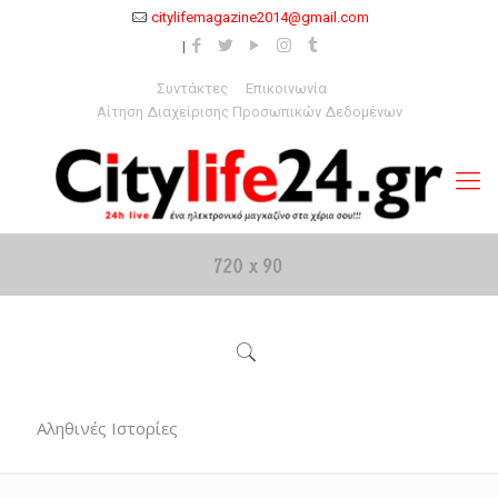
citylifemagazine2014@gmail.com
Συντάκτες
Επικοινωνία
Αίτηση Διαχείρισης Προσωπικών Δεδομένων
Αληθινές Ιστορίες