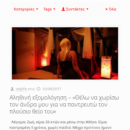
Κατηγορίες
Tags
Συντάκτες
Όλα
citylife
στις
10/09/2017
Αληθινή εξομολόγηση – «Θέλω να χωρίσω
τον άνδρα μου για να παντρευτώ τον
πλούσιο θείο του»
Λέγομαι Ζωή, είμαι 33 ετών και μένω στην Αθήνα. Είμαι
παντρεμένη 5 χρόνια, χωρίς παιδιά. Μέχρι πρότινος ήμουν