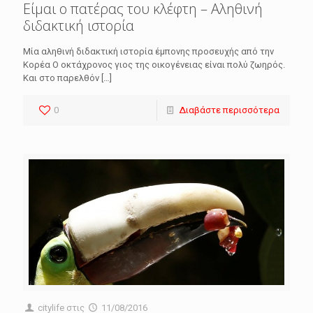
Είμαι ο πατέρας του κλέφτη – Αληθινή
διδακτική ιστορία
Μία αληθινή διδακτική ιστορία έμπονης προσευχής από την
Κορέα Ο οκτάχρονος γιος της οικογένειας είναι πολύ ζωηρός.
Και στο παρελθόν
[…]
0
Διαβάστε περισσότερα
citylife
στις
11/08/2016