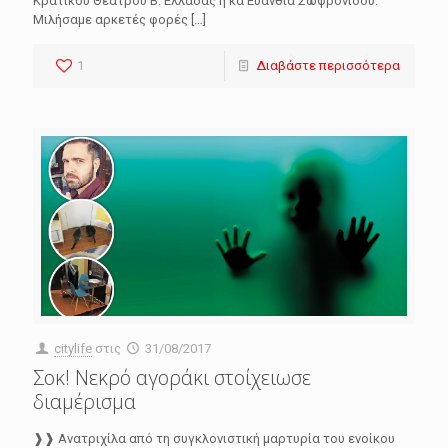
Κρατικού Θεάτρου Β. Ελλάδας η κα Ευανθία Σωφρονιδου.
Μιλήσαμε αρκετές φορές
[…]
1
Διαβάστε περισσότερα
citylife
στις
31/08/2017
Σοκ! Νεκρό αγοράκι στοίχειωσε
διαμέρισμα
❱❱ Ανατριχίλα από τη συγκλονιστική μαρτυρία του ενοίκου