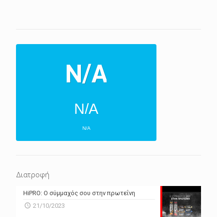
N/A
N/A
ΕΠΌΜΕΝΕΣ 4 ΜΈΡΕΣ
N/A
N/A
Διατροφή
N/A
N/A
HiPRO: Ο σύμμαχός σου στην πρωτεΐνη
N/A
N/A
21/10/2023