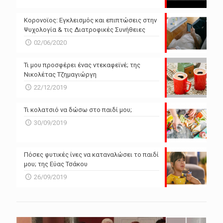
N/A
N/A
Powered by Forecast.io
Κορονοϊος: Εγκλεισμός και επιπτώσεις στην
Ψυχολογία & τις Διατροφικές Συνήθειες
02/06/2020
Τι μου προσφέρει ένας ντεκαφεϊνέ; της
Νικολέτας Τζημαγιώργη
22/12/2019
Τι κολατσιό να δώσω στο παιδί μου;
30/09/2019
Πόσες φυτικές ίνες να καταναλώσει το παιδί
μου; της Εύας Τσάκου
26/09/2019