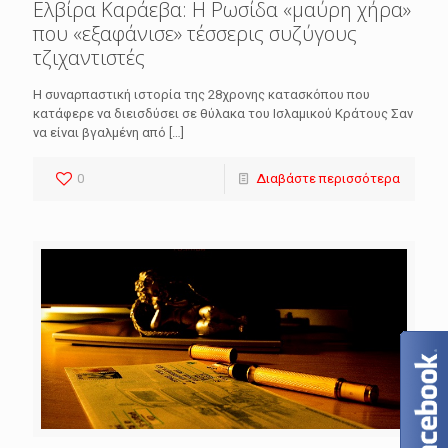
Ελβίρα Καράεβα: Η Ρωσίδα «μαύρη χήρα»
που «εξαφάνισε» τέσσερις συζύγους
τζιχαντιστές
Η συναρπαστική ιστορία της 28χρονης κατασκόπου που
κατάφερε να διεισδύσει σε θύλακα του Ισλαμικού Κράτους Σαν
να είναι βγαλμένη από
[…]
0
Διαβάστε περισσότερα