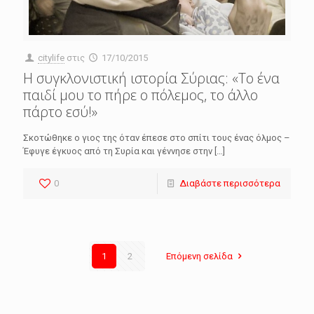
citylife
στις
17/10/2015
Η συγκλονιστική ιστορία Σύριας: «Tο ένα
παιδί μου το πήρε ο πόλεμος, το άλλο
πάρτο εσύ!»
Σκοτώθηκε ο γιος της όταν έπεσε στο σπίτι τους ένας όλμος –
Έφυγε έγκυος από τη Συρία και γέννησε στην
[…]
0
Διαβάστε περισσότερα
1
2
Επόμενη σελίδα