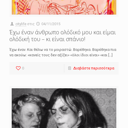
citylife
στις
04/11/2015
Έχω έναν άνθρωπο ολόδικό μου και είμαι
ολόδική του – κι είναι σπάνιο!
Έχω έναν. Και θέλω να το μοιραστώ. Βαρέθηκα. Βαρέθηκα πια
να ακούω: «κανείς τους δεν αξίζει» «όλοι ίδιοι είναι» «και
[…]
0
Διαβάστε περισσότερα