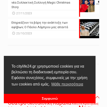
νέα Συλλεκτική Συλλογή Magic Christmas
Story
27/11/2023
Επηρεάζουν τα βάρη την ανάπτυξη των
εφήβων; Ο Πάολο Λάμπρου μας απαντά
23/10/2023
Το citylife24.gr χρησιμοποιεί cookies για να
βελτιώσει τη διαδικτυακή εμπειρία σου.
TAGS
Εφόσον συνεχίσεις, συμφωνείς με την χρήση
Live
#πολιτική
Lifestyle
Media
Secrets
Lizie
των cookies από εμάς.
Μάθε περισσότερα
Άνθρωποι
Αθλητικά
Αθλητικά Νέα
Έρευνα
Διατροφή
Αλεξανδρούπολη
Βίντεο
Βιβλίο
Βιογραφικό
Ελλάδα
Διεθνή
Ειδήσεις
Εισιτήρια
Θάσος
Συμφωνώ
Θέατρο
Καβάλα
Θεσσαλονίκη
Κρατήσεις
Κουζίνα