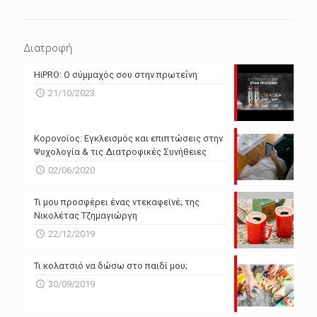
ΕΠΌΜΕΝΕΣ 4 ΜΈΡΕΣ
N/A
N/A
Διατροφή
N/A
N/A
HiPRO: Ο σύμμαχός σου στην πρωτεΐνη
N/A
N/A
21/10/2023
N/A
N/A
Powered by Forecast.io
Κορονοϊος: Εγκλεισμός και επιπτώσεις στην
Ψυχολογία & τις Διατροφικές Συνήθειες
02/06/2020
Τι μου προσφέρει ένας ντεκαφεϊνέ; της
Νικολέτας Τζημαγιώργη
22/12/2019
Τι κολατσιό να δώσω στο παιδί μου;
30/09/2019