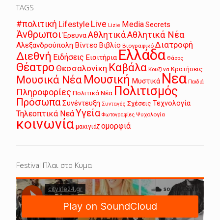
TAGS
Live
#πολιτική
Lifestyle
Media
Secrets
Lizie
Άνθρωποι
Αθλητικά
Αθλητικά Νέα
Έρευνα
Διατροφή
Αλεξανδρούπολη
Βίντεο
Βιβλίο
Βιογραφικό
Ελλάδα
Διεθνή
Ειδήσεις
Εισιτήρια
Θάσος
Θέατρο
Καβάλα
Θεσσαλονίκη
Κρατήσεις
Κουζίνα
Νεα
Μουσική
Μουσικά Νέα
Μυστικά
Παιδιά
Πολιτισμός
Πληροφορίες
Πολιτικά Νέα
Πρόσωπα
Συνέντευξη
Τεχνολογία
Σχέσεις
Συνταγές
Υγεία
Τηλεοπτικά Νεά
Ψυχολογία
Φωτογραφίες
κοινωνία
ομορφιά
μακιγιάζ
Festival Πλαι στο Κυμα