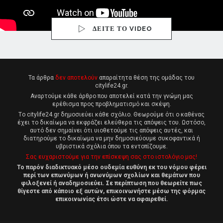
ΔΕΙΤΕ ΤΟ VIDEO
Τα άρθρα
δεν αποτελούν
απαραίτητα θέση της ομάδας του
citylife24.gr.
Αναρτούμε κάθε άρθρο που αποτελεί κατά την γνώμη μας
ερέθισμα προς προβληματισμό και σκέψη.
Tο citylife24.gr δημοσιεύει κάθε σχόλιο. Θεωρούμε ότι ο καθένας
έχει το δικαίωμα να εκφράζει ελεύθερα τις απόψεις του. Ωστόσο,
αυτό δεν σημαίνει ότι υιοθετούμε τις απόψεις αυτές, και
διατηρούμε το δικαίωμα να μην δημοσιεύουμε συκοφαντικά ή
υβριστικά σχόλια όπου τα εντοπίζουμε.
Σας ευχαριστούμε για την επίσκεψη σας στο ιστολόγιο μας!
Το παρόν διαδικτυακό μέσο ουδεμία ευθύνη εκ του νόμου φέρει
περί των επωνύμων ή ανωνύμων σχολίων και θεμάτων που
φιλοξενεί ή αναδημοσιεύει. Σε περίπτωση που θεωρείτε πως
θίγεστε από κάποιο εξ αυτών, επικοινωνήστε μέσω της φόρμας
επικοινωνίας έτσι ώστε να αφαιρεθεί.