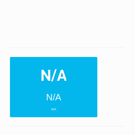
N/A
N/A
ΕΠΌΜΕΝΕΣ 4 ΜΈΡΕΣ
N/A
N/A