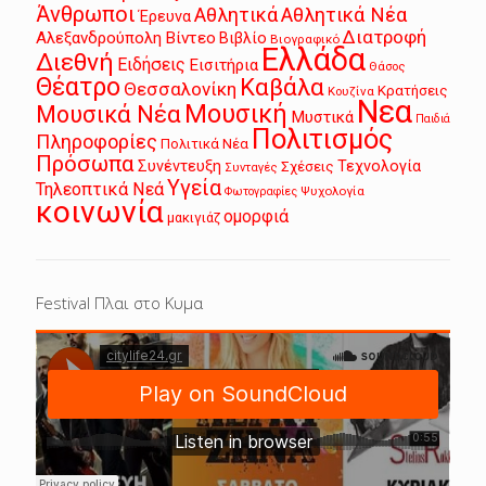
Άνθρωποι
Αθλητικά
Αθλητικά Νέα
Έρευνα
Διατροφή
Αλεξανδρούπολη
Βίντεο
Βιβλίο
Βιογραφικό
Ελλάδα
Διεθνή
Ειδήσεις
Εισιτήρια
Θάσος
Θέατρο
Καβάλα
Θεσσαλονίκη
Κρατήσεις
Κουζίνα
Νεα
Μουσική
Μουσικά Νέα
Μυστικά
Παιδιά
Πολιτισμός
Πληροφορίες
Πολιτικά Νέα
Πρόσωπα
Συνέντευξη
Τεχνολογία
Σχέσεις
Συνταγές
Υγεία
Τηλεοπτικά Νεά
Ψυχολογία
Φωτογραφίες
κοινωνία
ομορφιά
μακιγιάζ
Festival Πλαι στο Κυμα