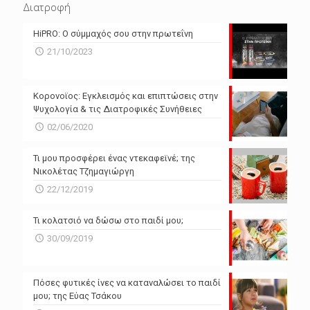
Διατροφή
N/A
N/A
HiPRO: Ο σύμμαχός σου στην πρωτεΐνη
N/A
N/A
21/10/2023
N/A
N/A
Powered by Forecast.io
Κορονοϊος: Εγκλεισμός και επιπτώσεις στην
Ψυχολογία & τις Διατροφικές Συνήθειες
02/06/2020
Τι μου προσφέρει ένας ντεκαφεϊνέ; της
Νικολέτας Τζημαγιώργη
22/12/2019
Τι κολατσιό να δώσω στο παιδί μου;
30/09/2019
Πόσες φυτικές ίνες να καταναλώσει το παιδί
μου; της Εύας Τσάκου