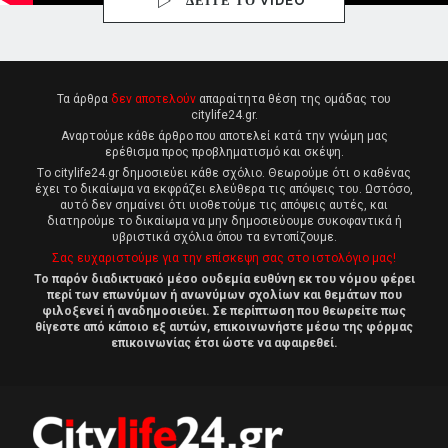
ΔΕΙΤΕ ΤΟ VIDEO
Τα άρθρα
δεν αποτελούν
απαραίτητα θέση της ομάδας του
citylife24.gr.
Αναρτούμε κάθε άρθρο που αποτελεί κατά την γνώμη μας
ερέθισμα προς προβληματισμό και σκέψη.
Tο citylife24.gr δημοσιεύει κάθε σχόλιο. Θεωρούμε ότι ο καθένας
έχει το δικαίωμα να εκφράζει ελεύθερα τις απόψεις του. Ωστόσο,
αυτό δεν σημαίνει ότι υιοθετούμε τις απόψεις αυτές, και
διατηρούμε το δικαίωμα να μην δημοσιεύουμε συκοφαντικά ή
υβριστικά σχόλια όπου τα εντοπίζουμε.
Σας ευχαριστούμε για την επίσκεψη σας στο ιστολόγιο μας!
Το παρόν διαδικτυακό μέσο ουδεμία ευθύνη εκ του νόμου φέρει
περί των επωνύμων ή ανωνύμων σχολίων και θεμάτων που
φιλοξενεί ή αναδημοσιεύει. Σε περίπτωση που θεωρείτε πως
θίγεστε από κάποιο εξ αυτών, επικοινωνήστε μέσω της φόρμας
επικοινωνίας έτσι ώστε να αφαιρεθεί.