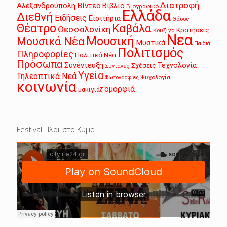
Διατροφή
Αλεξανδρούπολη
Βίντεο
Βιβλίο
Βιογραφικό
Ελλάδα
Διεθνή
Ειδήσεις
Εισιτήρια
Θάσος
Θέατρο
Καβάλα
Θεσσαλονίκη
Κρατήσεις
Κουζίνα
Νεα
Μουσική
Μουσικά Νέα
Μυστικά
Παιδιά
Πολιτισμός
Πληροφορίες
Πολιτικά Νέα
Πρόσωπα
Συνέντευξη
Τεχνολογία
Σχέσεις
Συνταγές
Υγεία
Τηλεοπτικά Νεά
Ψυχολογία
Φωτογραφίες
κοινωνία
ομορφιά
μακιγιάζ
Festival Πλαι στο Κυμα