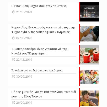
N/A
N/A
HiPRO: Ο σύμμαχός σου στην πρωτεΐνη
N/A
N/A
21/10/2023
N/A
N/A
Powered by Forecast.io
Κορονοϊος: Εγκλεισμός και επιπτώσεις στην
Ψυχολογία & τις Διατροφικές Συνήθειες
02/06/2020
Τι μου προσφέρει ένας ντεκαφεϊνέ; της
Νικολέτας Τζημαγιώργη
22/12/2019
Τι κολατσιό να δώσω στο παιδί μου;
30/09/2019
Πόσες φυτικές ίνες να καταναλώσει το παιδί
μου; της Εύας Τσάκου
26/09/2019