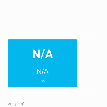
N/A
N/A
ΕΠΌΜΕΝΕΣ 4 ΜΈΡΕΣ
N/A
N/A
Διατροφή