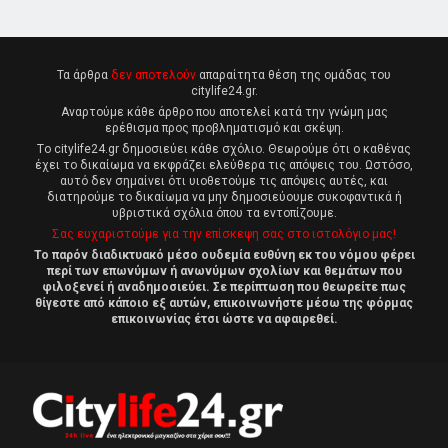
Τα άρθρα
δεν αποτελούν
απαραίτητα θέση της ομάδας του
citylife24.gr.
Αναρτούμε κάθε άρθρο που αποτελεί κατά την γνώμη μας
ερέθισμα προς προβληματισμό και σκέψη.
Tο citylife24.gr δημοσιεύει κάθε σχόλιο. Θεωρούμε ότι ο καθένας
έχει το δικαίωμα να εκφράζει ελεύθερα τις απόψεις του. Ωστόσο,
αυτό δεν σημαίνει ότι υιοθετούμε τις απόψεις αυτές, και
διατηρούμε το δικαίωμα να μην δημοσιεύουμε συκοφαντικά ή
υβριστικά σχόλια όπου τα εντοπίζουμε.
Σας ευχαριστούμε για την επίσκεψη σας στο ιστολόγιο μας!
Το παρόν διαδικτυακό μέσο ουδεμία ευθύνη εκ του νόμου φέρει
περί των επωνύμων ή ανωνύμων σχολίων και θεμάτων που
φιλοξενεί ή αναδημοσιεύει. Σε περίπτωση που θεωρείτε πως
θίγεστε από κάποιο εξ αυτών, επικοινωνήστε μέσω της φόρμας
επικοινωνίας έτσι ώστε να αφαιρεθεί.