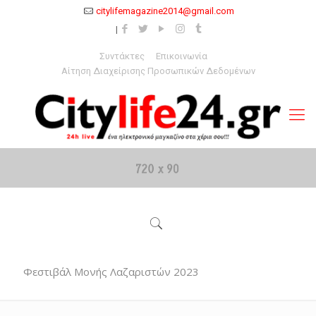
citylifemagazine2014@gmail.com
Συντάκτες
Επικοινωνία
Αίτηση Διαχείρισης Προσωπικών Δεδομένων
Φεστιβάλ Μονής Λαζαριστών 2023