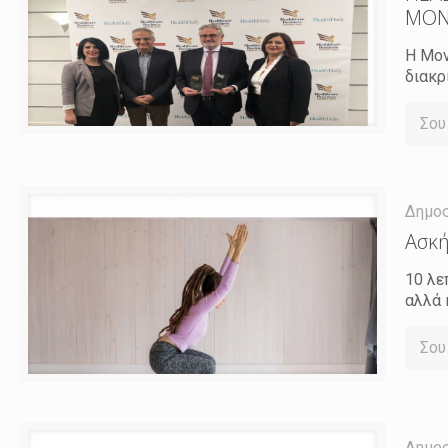
ΜΟΝ
Η Μον
διακρ
Σου
Δημο
Ασκή
10 λε
αλλά 
Σου
Δημο