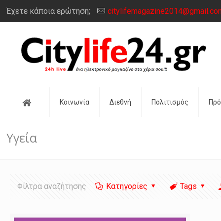
Έχετε κάποια ερώτηση;
citylifemagazine2014@gmail.co
Αρχική
Κοινωνία
Διεθνή
Πολιτισμός
Πρ
Υγεία
Φίλτρα αναζήτησης
Κατηγορίες
Tags