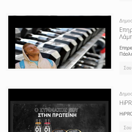
Δημο
Επηρ
Λάμ
Επηρε
Πάολο
Σου
Δημο
HiPR
HiPRO
Σου