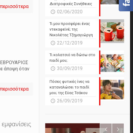
Διατροφικές Συνήθειες
 περισσότερα
02/06/2020
Τι μου προσφέρει ένας
ντεκαφεϊνέ; της
Νικολέτας Τζημαγιώργη
22/12/2019
Τι κολατσιό να δώσω στο
παιδί μου;
ΦΕΒΡΟΥΑΡΙΟΣ
30/09/2019
ε άποψη όταν
Πόσες φυτικές ίνες να
καταναλώσει το παιδί
 περισσότερα
μου; της Εύας Τσάκου
26/09/2019
ς εμφανίσεις