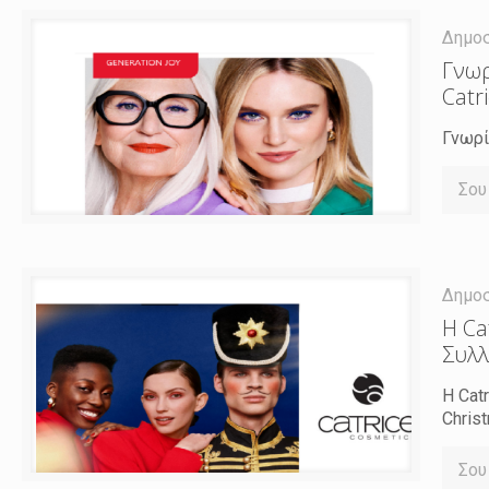
Δημο
Γνωρ
Catr
Γνωρί
Σου
Δημο
Η Ca
Συλλ
Η Cat
Chris
Σου