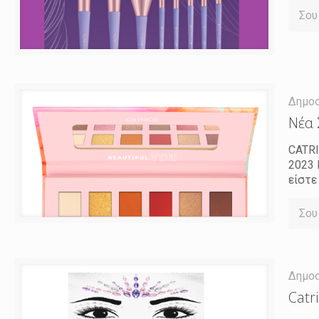
Σου
Δημο
Νέα 
CATR
2023 
είστε
Σου
Δημο
Catr