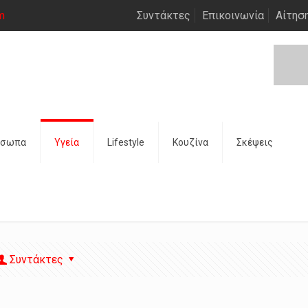
m
Συντάκτες
Επικοινωνία
Αίτησ
όσωπα
Υγεία
Lifestyle
Κουζίνα
Σκέψεις
Συντάκτες