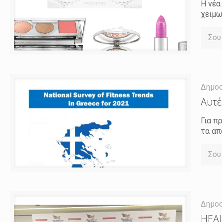
Η νέα
χειμω
Σου
Δημο
Αυτέ
Για π
τα απ
Σου
Δημο
HEAL