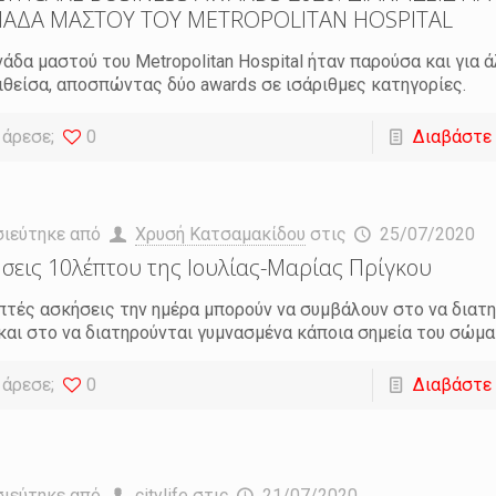
ΑΔΑ ΜΑΣΤΟΥ ΤΟΥ METROPOLITAN HOSPITAL
άδα μαστού του Metropolitan Hospital ήταν παρούσα και για ά
ιθείσα, αποσπώντας δύο awards σε ισάριθμες κατηγορίες.
 άρεσε;
0
Διαβάστε
σιεύτηκε από
Χρυσή Κατσαμακίδου
στις
25/07/2020
σεις 10λέπτου της Ιουλίας-Μαρίας Πρίγκου
πτές ασκήσεις την ημέρα μπορούν να συμβάλουν στο να διατη
και στο να διατηρούνται γυμνασμένα κάποια σημεία του σώμ
 άρεσε;
0
Διαβάστε
σιεύτηκε από
citylife
στις
21/07/2020