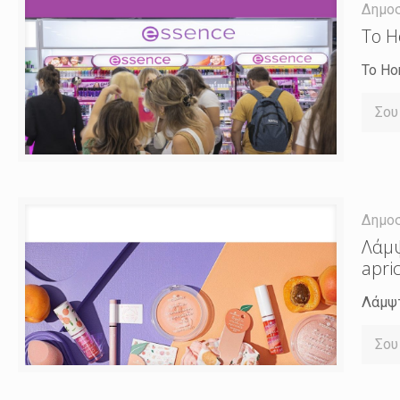
Δημο
Το H
Το Ho
Σου
Δημο
Λάμψ
apri
Λάμψτ
Σου