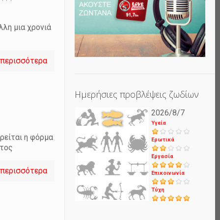
λλη μια χρονιά
 περισσότερα
Ημερήσιες προβλέψεις ζωδίων
2026/8/7
Υγεία
ρείται η φόρμα
Ερωτικά
ατος
Εργασία
 περισσότερα
Επικοινωνία
Τύχη