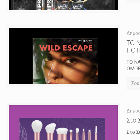
Δημο
ΤΟ 
ΠΟΤ
ΤΟ Ν
ΟΜΟ
Σου
Δημο
Στο 
Στο Σ