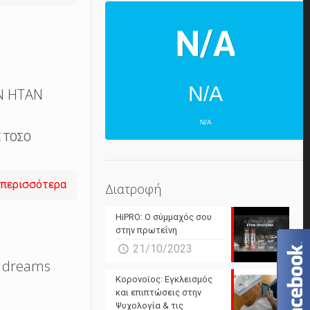
N/A
Ν ΗΤΑΝ
N/A
 ΤΟΣΟ
ΕΠΌΜΕΝΕΣ 4 ΜΈΡΕΣ
N/A
N/A
 περισσότερα
Διατροφή
N/A
N/A
HiPRO: Ο σύμμαχός σου
N/A
N/A
στην πρωτεΐνη
21/10/2023
N/A
N/A
y dreams
Powered by Forecast.io
Κορονοϊος: Εγκλεισμός
και επιπτώσεις στην
Ψυχολογία & τις