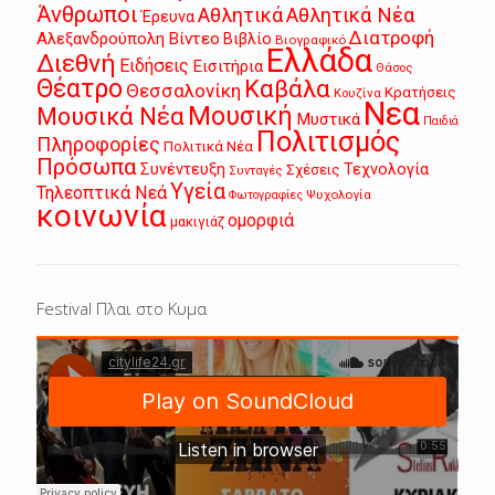
Άνθρωποι
Αθλητικά
Αθλητικά Νέα
Έρευνα
Διατροφή
Αλεξανδρούπολη
Βίντεο
Βιβλίο
Βιογραφικό
Ελλάδα
Διεθνή
Ειδήσεις
Εισιτήρια
Θάσος
Θέατρο
Καβάλα
Θεσσαλονίκη
Κρατήσεις
Κουζίνα
Νεα
Μουσική
Μουσικά Νέα
Μυστικά
Παιδιά
Πολιτισμός
Πληροφορίες
Πολιτικά Νέα
Πρόσωπα
Συνέντευξη
Τεχνολογία
Σχέσεις
Συνταγές
Υγεία
Τηλεοπτικά Νεά
Ψυχολογία
Φωτογραφίες
κοινωνία
ομορφιά
μακιγιάζ
Festival Πλαι στο Κυμα