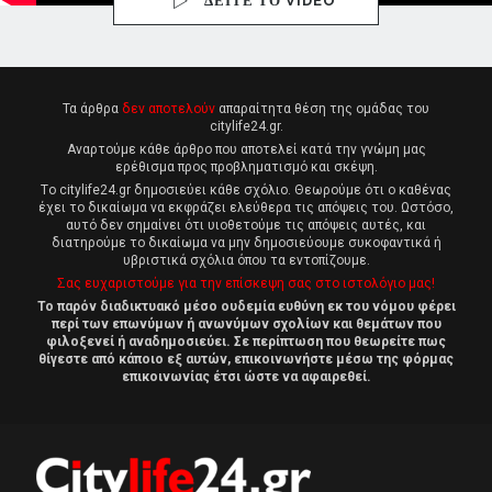
ΔΕΙΤΕ ΤΟ VIDEO
Τα άρθρα
δεν αποτελούν
απαραίτητα θέση της ομάδας του
citylife24.gr.
Αναρτούμε κάθε άρθρο που αποτελεί κατά την γνώμη μας
ερέθισμα προς προβληματισμό και σκέψη.
Tο citylife24.gr δημοσιεύει κάθε σχόλιο. Θεωρούμε ότι ο καθένας
έχει το δικαίωμα να εκφράζει ελεύθερα τις απόψεις του. Ωστόσο,
αυτό δεν σημαίνει ότι υιοθετούμε τις απόψεις αυτές, και
διατηρούμε το δικαίωμα να μην δημοσιεύουμε συκοφαντικά ή
υβριστικά σχόλια όπου τα εντοπίζουμε.
Σας ευχαριστούμε για την επίσκεψη σας στο ιστολόγιο μας!
Το παρόν διαδικτυακό μέσο ουδεμία ευθύνη εκ του νόμου φέρει
περί των επωνύμων ή ανωνύμων σχολίων και θεμάτων που
φιλοξενεί ή αναδημοσιεύει. Σε περίπτωση που θεωρείτε πως
θίγεστε από κάποιο εξ αυτών, επικοινωνήστε μέσω της φόρμας
επικοινωνίας έτσι ώστε να αφαιρεθεί.