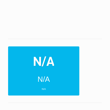
N/A
N/A
ΕΠΌΜΕΝΕΣ 4 ΜΈΡΕΣ
N/A
N/A