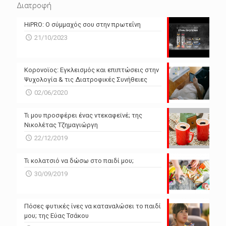
Διατροφή
N/A
N/A
HiPRO: Ο σύμμαχός σου στην πρωτεΐνη
N/A
N/A
21/10/2023
N/A
N/A
Powered by Forecast.io
Κορονοϊος: Εγκλεισμός και επιπτώσεις στην
Ψυχολογία & τις Διατροφικές Συνήθειες
02/06/2020
Τι μου προσφέρει ένας ντεκαφεϊνέ; της
Νικολέτας Τζημαγιώργη
22/12/2019
Τι κολατσιό να δώσω στο παιδί μου;
30/09/2019
Πόσες φυτικές ίνες να καταναλώσει το παιδί
μου; της Εύας Τσάκου