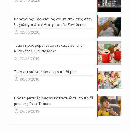
21/10/2023
N/A
N/A
Powered by Forecast.io
Κορονοϊος: Εγκλεισμός και επιπτώσεις στην
Ψυχολογία & τις Διατροφικές Συνήθειες
02/06/2020
Τι μου προσφέρει ένας ντεκαφεϊνέ; της
Νικολέτας Τζημαγιώργη
22/12/2019
Τι κολατσιό να δώσω στο παιδί μου;
30/09/2019
Πόσες φυτικές ίνες να καταναλώσει το παιδί
μου; της Εύας Τσάκου
26/09/2019