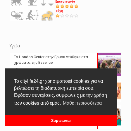
Επικοινωνία
Τύχη
Υγεία
Το Hondos Center στην Ερμού ντύθηκε στα
χρώματα της Essence
04/10/2024
Το citylife24.gr χρησιμοποιεί cookies για να
Λάμψτε με τη νέα συλλεκτική συλλογή της
βελτιώσει τη διαδικτυακή εμπειρία σου.
essence: got a crush on apricots
Εφόσον συνεχίσεις, συμφωνείς με την χρήση
10/06/2024
των cookies από εμάς.
Μάθε περισσότερα
Γνωρίστε τη GENERATION JOY τη νέα
Συλλεκτική Συλλογή της Catrice
Συμφωνώ
03/06/2024