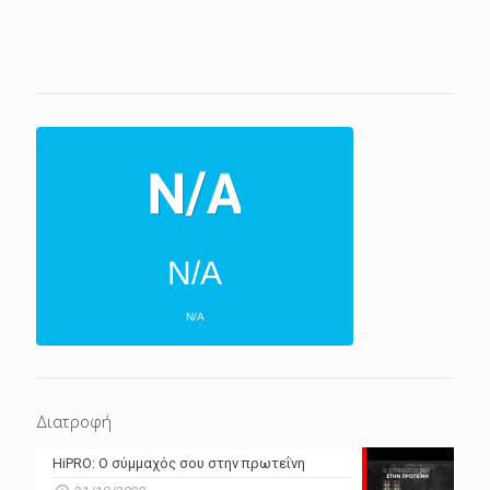
N/A
N/A
ΕΠΌΜΕΝΕΣ 4 ΜΈΡΕΣ
N/A
N/A
Διατροφή
N/A
N/A
HiPRO: Ο σύμμαχός σου στην πρωτεΐνη
N/A
N/A