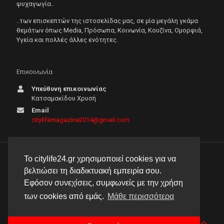
ψυχαγωγία..
..των επισκεπτών της ιστοσελίδας μας, σε μία μεγάλη γκάμα
θεμάτων όπως Μedia, Πρόσωπα, Κοινωνία, Κουζίνα, Ομορφιά,
Υγεία και πολλές άλλες ενότητες.
Επικοινωνία
Υπεύθυνη επικοινωνίας
Κατσαμακίδου Χρυσή
Email
citylifemagazine2014@gmail.com
Το citylife24.gr χρησιμοποιεί cookies για να
© 2026 City Life 24 | Με την επιφύλαξη κάθε νόμιμου
βελτιώσει τη διαδικτυακή εμπειρία σου.
δικαιώματος |
Πολιτική απορρήτου
Εφόσον συνεχίσεις, συμφωνείς με την χρήση
δημιουργία & φιλοξενία ιστοσελίδας by
manbiz isp
των cookies από εμάς.
Μάθε περισσότερα