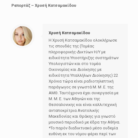
Ρεπορτάζ – Χρυσή Κατσαμακίδου
Χρυσή Κατσαμακίδου
Η Χρυσή Κατσαμακίδου ολοκλήρωσε
τις σπουδές της (Τομέας
πληροφορικής-Δικτύων Η/Υ με
ειδικότητα Υποστήριξης συστημάτων
Υπολογιστών και στο τομέα
Οικονομίας και Διοίκησης με
ειδικότητα Υπαλλήλων Διοίκησης) 22
Χρόνια τώρα είναι ραδιοτηλεπτική
παράγωγος σε γνωστά Μ. Μ .Ε. της
ΑΜΘ. Ταυτόχρονα έχει συνεργασία με
Μ. Μ. Ε. των Αθηνών και της
Θεσσαλονικης και είναι καλλιτεχνική
ανταποκρίτρια Ανατολικής
Μακεδονίας και Θράκης για γνωστό
μουσικό περιοδικό με έδρα την Αθήνα.
*Το παρόν διαδικτυακό μέσο ουδεμία
ευθύνη εκ του νόμου φέρει περί των