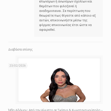
επωνύμων ή ανωνύμων σχολίων και
θεμάτων που φιλοξενεί ή
αναδημοσιευει. Σε περίπτωση που
θεωρείτε πως θίγεστε από κάποιο εξ
αυτών, επικοινωνήστε μέσω της
φόρμας επικοινωνίας έτσι ώστε να
αφαιρεθεί.
Διαβάστε επίσης
23/02/2026
Ήβη Αδάμου: Από την Αίγυπτο σε Σκόπια & Κωνσταντινούπολη –