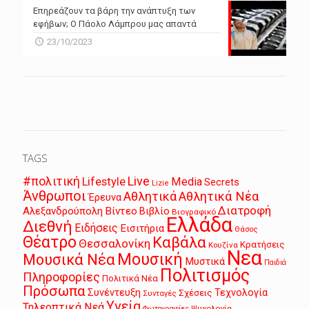
Επηρεάζουν τα βάρη την ανάπτυξη των
εφήβων; Ο Πάολο Λάμπρου μας απαντά
23/10/2023
TAGS
Live
#πολιτική
Lifestyle
Media
Secrets
Lizie
Άνθρωποι
Αθλητικά
Αθλητικά Νέα
Έρευνα
Διατροφή
Αλεξανδρούπολη
Βίντεο
Βιβλίο
Βιογραφικό
Ελλάδα
Διεθνή
Ειδήσεις
Εισιτήρια
Θάσος
Θέατρο
Καβάλα
Θεσσαλονίκη
Κρατήσεις
Κουζίνα
Νεα
Μουσική
Μουσικά Νέα
Μυστικά
Παιδιά
Πολιτισμός
Πληροφορίες
Πολιτικά Νέα
Πρόσωπα
Συνέντευξη
Τεχνολογία
Σχέσεις
Συνταγές
Υγεία
Τηλεοπτικά Νεά
Ψυχολογία
Φωτογραφίες