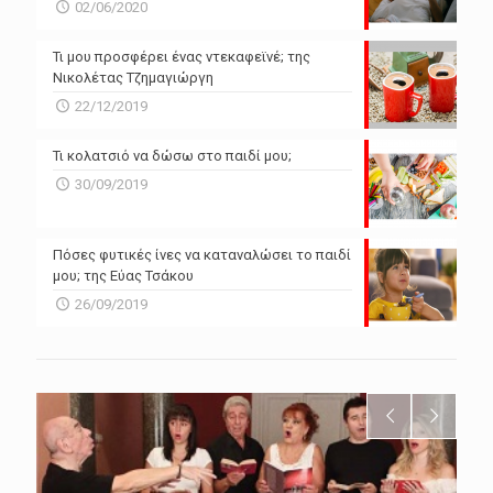
02/06/2020
Τι μου προσφέρει ένας ντεκαφεϊνέ; της
Νικολέτας Τζημαγιώργη
22/12/2019
Τι κολατσιό να δώσω στο παιδί μου;
30/09/2019
Πόσες φυτικές ίνες να καταναλώσει το παιδί
μου; της Εύας Τσάκου
26/09/2019