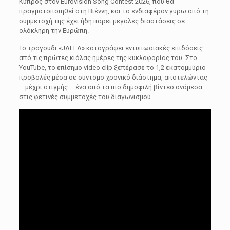
Κύπρος
στον
Eurovision Song Contest 2026
, που θα
πραγματοποιηθεί στη
Βιέννη
, και το ενδιαφέρον γύρω από τη
συμμετοχή της έχει ήδη πάρει μεγάλες διαστάσεις σε
ολόκληρη την Ευρώπη.
Το τραγούδι «JALLA» καταγράφει εντυπωσιακές επιδόσεις
από τις πρώτες κιόλας ημέρες της κυκλοφορίας του. Στο
YouTube
, το επίσημο video clip ξεπέρασε το 1,2 εκατομμύριο
προβολές μέσα σε σύντομο χρονικό διάστημα, αποτελώντας
– μέχρι στιγμής – ένα από τα πιο δημοφιλή βίντεο ανάμεσα
στις φετινές συμμετοχές του διαγωνισμού.