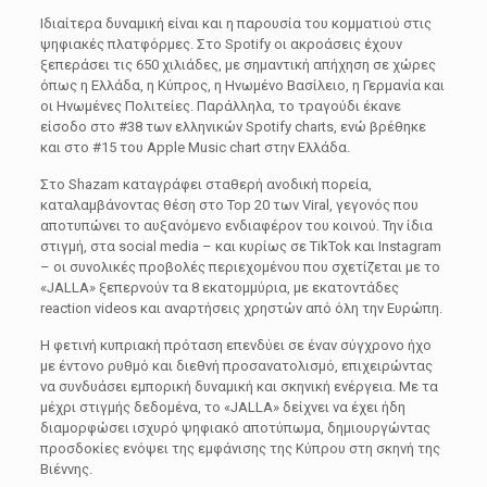
Ιδιαίτερα δυναμική είναι και η παρουσία του κομματιού στις
ψηφιακές πλατφόρμες. Στο
Spotify
οι ακροάσεις έχουν
ξεπεράσει τις 650 χιλιάδες, με σημαντική απήχηση σε χώρες
όπως η
Ελλάδα
, η Κύπρος, η
Ηνωμένο Βασίλειο
, η
Γερμανία
και
οι
Ηνωμένες Πολιτείες
. Παράλληλα, το τραγούδι έκανε
είσοδο στο #38 των ελληνικών Spotify charts, ενώ βρέθηκε
και στο #15 του Apple Music chart στην Ελλάδα.
Στο
Shazam
καταγράφει σταθερή ανοδική πορεία,
καταλαμβάνοντας θέση στο Top 20 των Viral, γεγονός που
αποτυπώνει το αυξανόμενο ενδιαφέρον του κοινού. Την ίδια
στιγμή, στα social media – και κυρίως σε
TikTok
και
Instagram
– οι συνολικές προβολές περιεχομένου που σχετίζεται με το
«JALLA» ξεπερνούν τα 8 εκατομμύρια, με εκατοντάδες
reaction videos και αναρτήσεις χρηστών από όλη την Ευρώπη.
Η φετινή κυπριακή πρόταση επενδύει σε έναν σύγχρονο ήχο
με έντονο ρυθμό και διεθνή προσανατολισμό, επιχειρώντας
να συνδυάσει εμπορική δυναμική και σκηνική ενέργεια. Με τα
μέχρι στιγμής δεδομένα, το «JALLA» δείχνει να έχει ήδη
διαμορφώσει ισχυρό ψηφιακό αποτύπωμα, δημιουργώντας
προσδοκίες ενόψει της εμφάνισης της Κύπρου στη σκηνή της
Βιέννης.