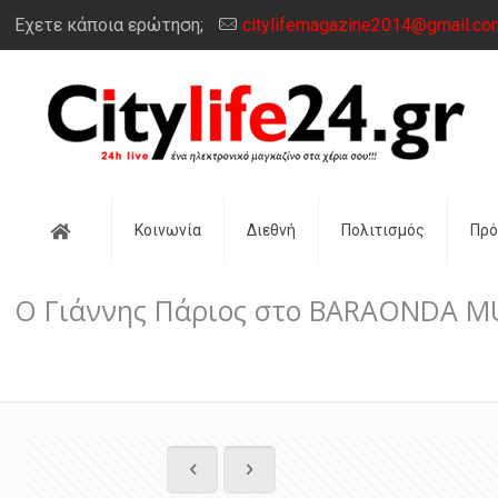
Έχετε κάποια ερώτηση;
citylifemagazine2014@gmail.co
Αρχική
Κοινωνία
Διεθνή
Πολιτισμός
Πρ
O Γιάννης Πάριος στο BARAONDA M