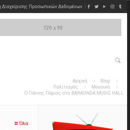
η Διαχείρισης Προσωπικών Δεδομένων
Αρχική
Blog
Πολιτισμός
Μουσική
O Γιάννης Πάριος στο BARAONDA MUSIC HALL
Όλα