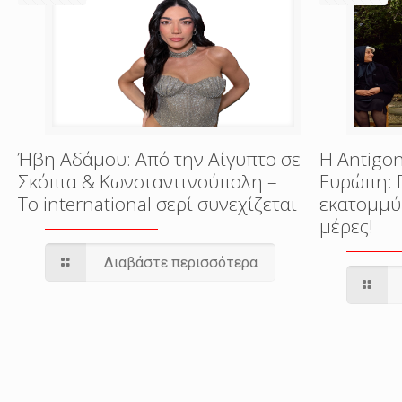
Ήβη Αδάμου: Από την Αίγυπτο σε
Η Antigon
Σκόπια & Κωνσταντινούπολη –
Ευρώπη: 
Το international σερί συνεχίζεται
εκατομμύ
μέρες!
Διαβάστε περισσότερα