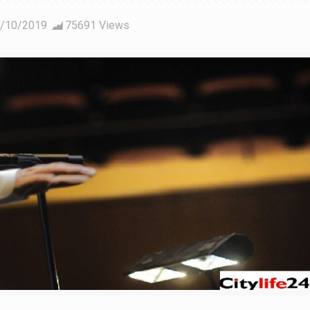
/10/2019
75691 Views