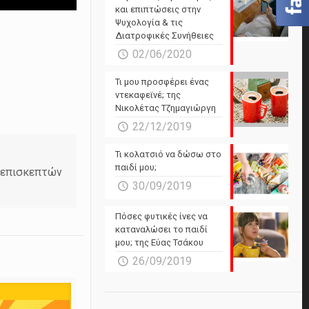
και επιπτώσεις στην
Ψυχολογία & τις
Διατροφικές Συνήθειες
02/06/2020
Τι μου προσφέρει ένας
ντεκαφεϊνέ; της
Νικολέτας Τζημαγιώργη
22/12/2019
Τι κολατσιό να δώσω στο
παιδί μου;
ν επισκεπτών
30/09/2019
Πόσες φυτικές ίνες να
καταναλώσει το παιδί
μου; της Εύας Τσάκου
26/09/2019