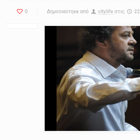
0
Δημοσιεύτηκε από
citylife
στις
22