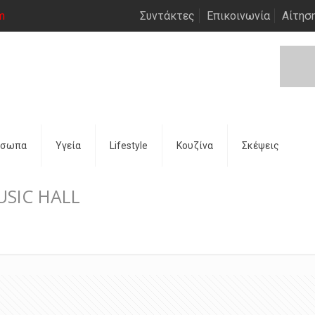
m
Συντάκτες
Επικοινωνία
Αίτησ
όσωπα
Υγεία
Lifestyle
Κουζίνα
Σκέψεις
USIC HALL