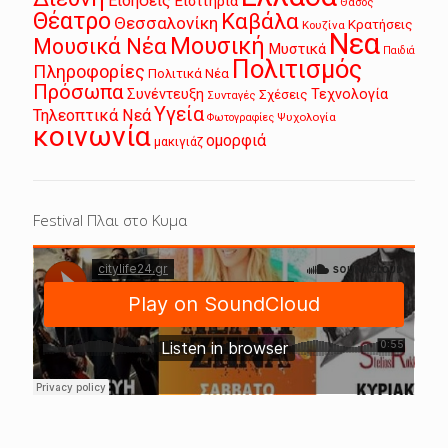
Ειδήσεις
Εισιτήρια
Θάσος
Θέατρο
Καβάλα
Θεσσαλονίκη
Κρατήσεις
Κουζίνα
Νεα
Μουσική
Μουσικά Νέα
Μυστικά
Παιδιά
Πολιτισμός
Πληροφορίες
Πολιτικά Νέα
Πρόσωπα
Συνέντευξη
Τεχνολογία
Σχέσεις
Συνταγές
Υγεία
Τηλεοπτικά Νεά
Ψυχολογία
Φωτογραφίες
κοινωνία
ομορφιά
μακιγιάζ
Festival Πλαι στο Κυμα