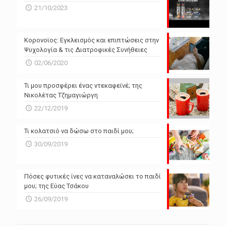
N/A
N/A
21/10/2023
N/A
N/A
Powered by Forecast.io
Κορονοϊος: Εγκλεισμός και επιπτώσεις στην
Ψυχολογία & τις Διατροφικές Συνήθειες
02/06/2020
Τι μου προσφέρει ένας ντεκαφεϊνέ; της
Νικολέτας Τζημαγιώργη
22/12/2019
Τι κολατσιό να δώσω στο παιδί μου;
30/09/2019
Πόσες φυτικές ίνες να καταναλώσει το παιδί
μου; της Εύας Τσάκου
26/09/2019