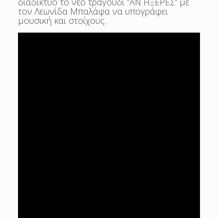
διαδίκτυο το νέο τραγούδι ”ΑΝ ΗΞΕΡΕΣ” με
τον Λεωνίδα Μπαλάφα να υπογράφει
μουσική και στοίχους.