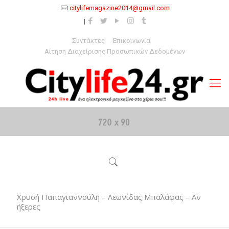
citylifemagazine2014@gmail.com
Συντάκτες
Επικοινωνία
Αίτηση Διαχείρισης Προσωπικών Δεδομένων
Χρυσή Παπαγιαννούλη – Λεωνίδας Μπαλάφας – Αν
ήξερες