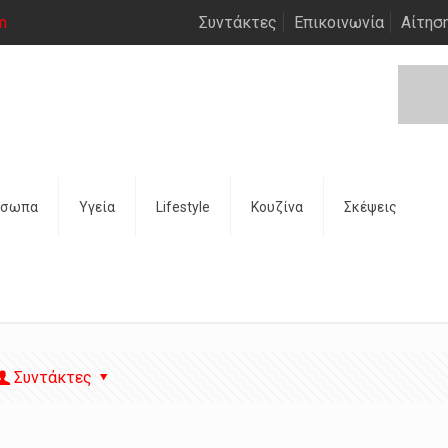
m
Συντάκτες
Επικοινωνία
Αίτησ
όσωπα
Υγεία
Lifestyle
Κουζίνα
Σκέψεις
Συντάκτες