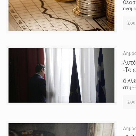
Όλα τ
αναμέ
Σου
Δημο
Αυτό
-Το 
Ο Αλέ
στη Θ
Σου
Δημο