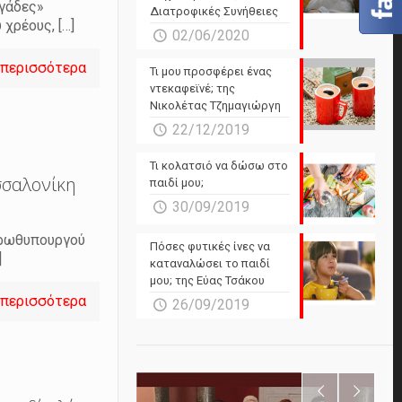
ηγάδες»
Διατροφικές Συνήθειες
 χρέους,
[…]
02/06/2020
 περισσότερα
Τι μου προσφέρει ένας
ντεκαφεϊνέ; της
Νικολέτας Τζημαγιώργη
22/12/2019
Τι κολατσιό να δώσω στο
σσαλονίκη
παιδί μου;
30/09/2019
 πρωθυπουργού
Πόσες φυτικές ίνες να
]
καταναλώσει το παιδί
μου; της Εύας Τσάκου
 περισσότερα
26/09/2019