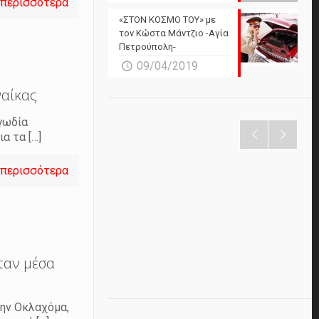
 περισσότερα
«ΣΤΟΝ ΚΟΣΜΟ ΤΟΥ» με
τον Κώστα Μάντζιο -Αγία
Πετρούπολη-
09/04/2019
ναίκας
γωδία
ια τα
[…]
 περισσότερα
ταν μέσα
την Οκλαχόμα,