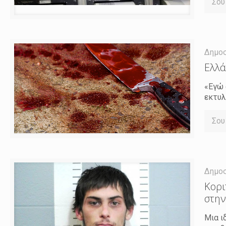
Σου
Δημο
Ελλά
«Εγώ 
εκτυλ
Σου
Δημο
Κορι
στην
Μια ι