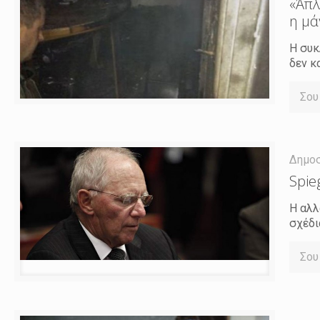
«Άπλ
η μά
Η συκ
δεν κ
Σου
Δημο
Spie
Η αλλ
σχέδι
Σου