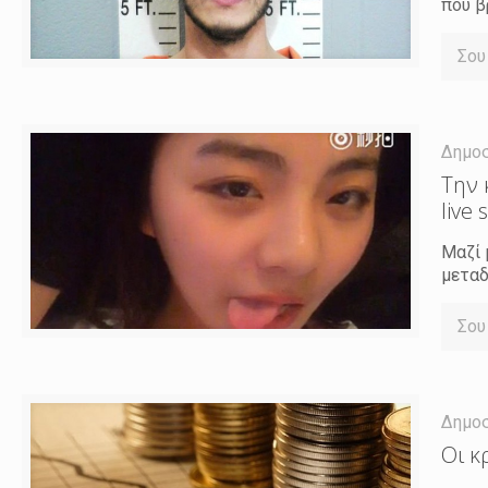
που β
Σου
Δημο
Την 
live
Μαζί 
μεταδ
Σου
Δημο
Οι κ