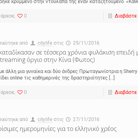
ρήκε κρυμμένο στην ντουλάπα της έναν καταζητούμενο. «Κάθ
 άρεσε;
0
Διαβάστε
σιεύτηκε από
citylife
στις
29/11/2016
καταδίκασαν σε τέσσερα χρόνια φυλάκιση επειδή 
 streaming όργιο στην Κίνα (Φωτος)
με άλλη μια γυναίκα και δύο άνδρες Πρωταγωνίστρια η Sherry
ίδει online τις καθημερινές της δραστηριότητες
[…]
 άρεσε;
0
Διαβάστε
σιεύτηκε από
citylife
στις
27/11/2016
ρίσιμες ημερομηνίες για το ελληνικό χρέος