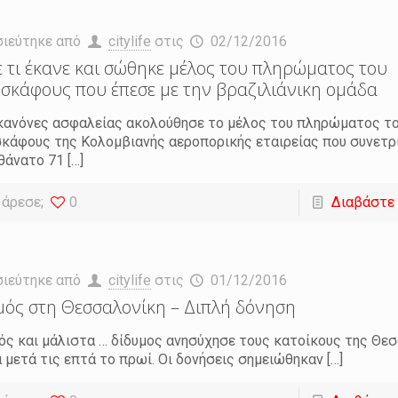
σιεύτηκε από
citylife
στις
02/12/2016
ε τι έκανε και σώθηκε μέλος του πληρώματος του
σκάφους που έπεσε με την βραζιλιάνικη ομάδα
κανόνες ασφαλείας ακολούθησε το μέλος του πληρώματος τ
κάφους της Κολομβιανής αεροπορικής εταιρείας που συνετ
θάνατο 71
[…]
 άρεσε;
0
Διαβάστε
σιεύτηκε από
citylife
στις
01/12/2016
μός στη Θεσσαλονίκη – Διπλή δόνηση
ός και μάλιστα … δίδυμος ανησύχησε τους κατοίκους της Θεσ
 μετά τις επτά το πρωί. Οι δονήσεις σημειώθηκαν
[…]