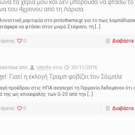
ωνα τα χέρια μου και δεν μπορούσα να φτάσω το π
να του 4χρονου από τη Λάρισα
λονιστική μαρτυρία στο protothema.gr για το πως λαμπάδιασε
ατάφερε να φτάσει στον μικρό Στέφανο, τη
[…]
 άρεσε;
0
Διαβάστε
σιεύτηκε από
citylife
στις
26/11/2016
gel: Γιατί η εκλογή Τραμπ φοβίζει τον Σόιμπλε
αγή προέδρου στις ΗΠΑ ανησυχεί τη Γερμανία δεδομένου ότι 
ά της ως επικεφαλής των G-20 από την
[…]
 άρεσε;
0
Διαβάστε