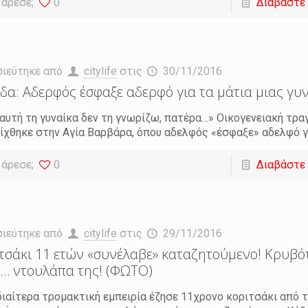
 άρεσε;
0
Διαβάστε
σιεύτηκε από
citylife
στις
30/11/2016
δα: Αδερφός έσφαξε αδερφό για τα μάτια μιας γυ
αυτή τη γυναίκα δεν τη γνωρίζω, πατέρα…» Οικογενειακή τρα
ίχθηκε στην Αγία Βαρβάρα, όπου αδελφός «έσφαξε» αδελφό γ
 άρεσε;
0
Διαβάστε
σιεύτηκε από
citylife
στις
29/11/2016
τσάκι 11 ετών «συνέλαβε» καταζητούμενο! Κρυβό
… ντουλάπα της! (ΦΩΤΟ)
διαίτερα τρομακτική εμπειρία έζησε 11χρονο κοριτσάκι από 