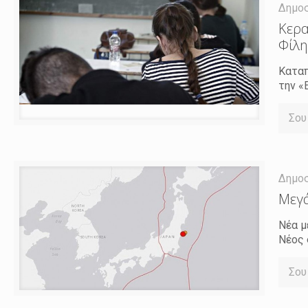
Δημο
Κερα
Φίλη
Καταπ
την «
Σου
Δημο
Μεγά
Νέα μ
Νέος 
Σου