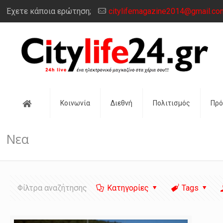
Έχετε κάποια ερώτηση;
citylifemagazine2014@gmail.co
Αρχική
Κοινωνία
Διεθνή
Πολιτισμός
Πρ
Νεα
Φίλτρα αναζήτησης
Κατηγορίες
Tags