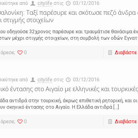
σιεύτηκε από
citylife
στις
03/12/2016
αλονίκη: Ταξί παρέσυρε και σκότωσε πεζό άνδρ
ι στιγμής στοιχείων
που οδηγούσε 32χρονος παρέσυρε και τραυμάτισε θανάσιμα έ
των μέχρι στιγμής στοιχείων, στη συμβολή των οδών Εγνατ
 άρεσε;
0
Διαβάστε
σιεύτηκε από
citylife
στις
03/12/2016
ικό έντασης στο Αιγαίο με ελληνικές και τουρκικέ
άδα αντιδρά στην τουρκική, άκρως επιθετική ρητορική, και ο
υν σκηνικό έντασης στο Αιγαίο. Η Ελλάδα αντιδρά
[…]
 άρεσε;
0
Διαβάστε