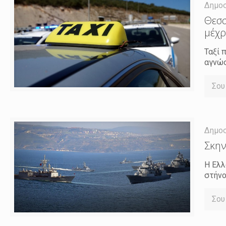
Δημο
Θεσσ
μέχρ
Ταξί 
αγνώσ
Σου
Δημο
Σκην
Η Ελλ
στήνο
Σου