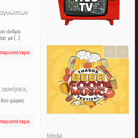
α αγνώστων
ναν άνδρα
ίας με
[…]
 περισσότερα
ς ασκήσεις
ι δύο χώρες
 περισσότερα
Media