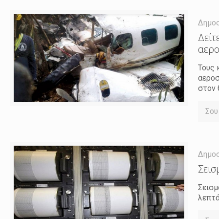
Δημο
Δείτ
αερο
Τους 
αεροσ
στον 
Σου
Δημο
Σεισ
Σεισμ
λεπτά