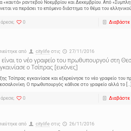
α «καυτά» ραντεβού Νοεμβρίου και Δεκεμβρίου. Από «Συμπλ
νεται να περάσει το επόμενο διάστημα το θέμα του ελληνικού
 άρεσε;
0
Διαβάστε
σιεύτηκε από
citylife
στις
27/11/2016
 είναι το νέο γραφείο του πρωθυπουργού στη Θε
εγκαινίασε ο Τσίπρας [εικόνες]
ξης Τσίπρας εγκαινίασε και εξερεύνησε το νέο γραφείο του
εσσαλονίκη. Ο πρωθυπουργός κάθισε στο γραφείο αλλά το
[…
 άρεσε;
0
Διαβάστε
σιεύτηκε από
citylife
στις
26/11/2016