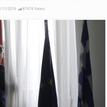
/11/2016
87474 Views