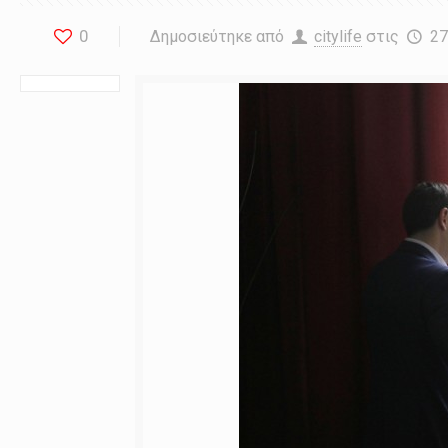
0
Δημοσιεύτηκε από
citylife
στις
27