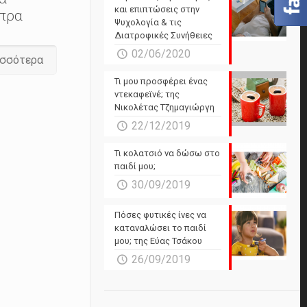
και επιπτώσεις στην
ίπρα
Ψυχολογία & τις
Διατροφικές Συνήθειες
02/06/2020
ισσότερα
Τι μου προσφέρει ένας
ντεκαφεϊνέ; της
Νικολέτας Τζημαγιώργη
22/12/2019
Τι κολατσιό να δώσω στο
παιδί μου;
30/09/2019
Πόσες φυτικές ίνες να
καταναλώσει το παιδί
μου; της Εύας Τσάκου
26/09/2019