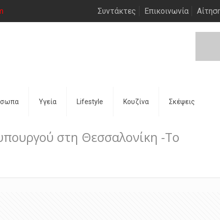
m
Συντάκτες
Επικοινωνία
Αίτησ
όσωπα
Υγεία
Lifestyle
Κουζίνα
Σκέψεις
θυπουργού στη Θεσσαλονίκη -Το