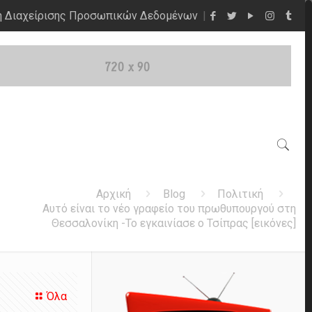
η Διαχείρισης Προσωπικών Δεδομένων
Αρχική
Blog
Πολιτική
Αυτό είναι το νέο γραφείο του πρωθυπουργού στη
Θεσσαλονίκη -Το εγκαινίασε ο Τσίπρας [εικόνες]
Όλα