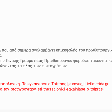
Α που από σήμερα αναλαμβάνει επικεφαλής του πρωθυπουργι
α.
της Γενικής Γραμματείας Πρωθυπουργού φορούσε τακούνια, κ
τρώνοντας τα φλας των φωτογράφων.
αλονίκη -Το εγκαινίασε ο Τσίπρας [εικόνες] | iefimerida.gr
o-toy-prothypoyrgoy-sti-thessaloniki-egkainiase-o-tsipras-