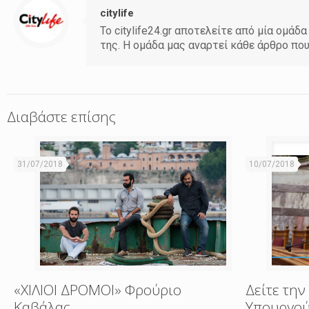
citylife
Το citylife24.gr αποτελείτε από μία ομ
της. Η ομάδα μας αναρτεί κάθε άρθρο πο
Διαβάστε επίσης
31/07/2018
10/07/2018
«ΧΙΛΙΟΙ ΔΡΟΜΟΙ» Φρούριο
Δείτε την
Καβάλας
Υπουργού