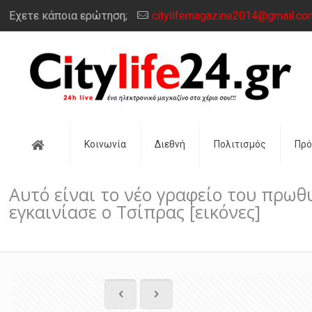
Έχετε κάποια ερώτηση;
citylifemagazine2014@gmail.co
Αρχική
Κοινωνία
Διεθνή
Πολιτισμός
Πρ
Αυτό είναι το νέο γραφείο του πρω
εγκαινίασε ο Τσίπρας [εικόνες]