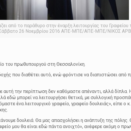
ει από το παράθυρο στην έναρξη λειτουργίας του Γραφείου 
ο Σάββατο 26 Νοεμβρίου 2016 ΑΠΕ-ΜΠΕ/ΑΠΕ-ΜΠΕ/ΝΙΚΟΣ ΑΡ
είο του πρωθυπουργού στη Θεσσαλονίκη.
οχής που διαθέτει αυτό, ενώ φρόντισε να διαπιστώσει από π
ε αυτή την περίπτωση δεν καθόμαστε απέναντι, αλλά δίπλα. 
λλά εδώ μπορεί να λειτουργήσει θετικά, με συλλογική προσπά
μαστε ένα λειτουργικό γραφείο, γραφείο δουλειάς», είπε ο κ.
κης.
κάνουμε δουλειά. Θα μας απασχολήσει η ανάπτυξη της πόλης.
αφείο μου θα είναι εδώ πάντα ανοιχτό», ανέφερε ακόμη ο πρ