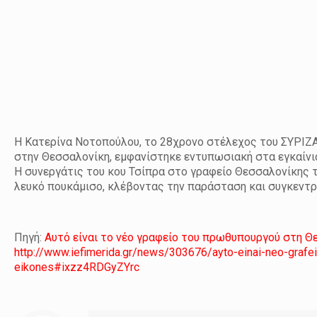
Η Κατερίνα Νοτοπούλου, το 28χρονο στέλεχος του ΣΥΡΙΖ
στην Θεσσαλονίκη, εμφανίστηκε εντυπωσιακή στα εγκαίνι
Η συνεργάτις του κου Τσίπρα στο γραφείο Θεσσαλονίκης 
λευκό πουκάμισο, κλέβοντας την παράσταση και συγκεν
Πηγή:
Αυτό είναι το νέο γραφείο του πρωθυπουργού στη Θεσσ
http://www.iefimerida.gr/news/303676/ayto-einai-neo-grafei
eikones#ixzz4RDGyZYrc