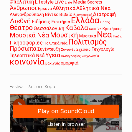
Live
#πολιτική
Lifestyle
Media
Secrets
Lizie
Άνθρωποι
Αθλητικά
Αθλητικά Νέα
Έρευνα
Διατροφή
Αλεξανδρούπολη
Βίντεο
Βιβλίο
Βιογραφικό
Ελλάδα
Διεθνή
Ειδήσεις
Εισιτήρια
Θάσος
Θέατρο
Καβάλα
Θεσσαλονίκη
Κρατήσεις
Κουζίνα
Νεα
Μουσική
Μουσικά Νέα
Μυστικά
Παιδιά
Πολιτισμός
Πληροφορίες
Πολιτικά Νέα
Πρόσωπα
Συνέντευξη
Τεχνολογία
Σχέσεις
Συνταγές
Υγεία
Τηλεοπτικά Νεά
Ψυχολογία
Φωτογραφίες
κοινωνία
ομορφιά
μακιγιάζ
Festival Πλαι στο Κυμα