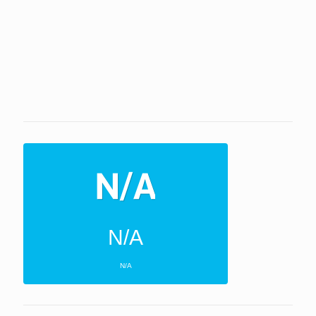
N/A
N/A
ΕΠΌΜΕΝΕΣ 4 ΜΈΡΕΣ