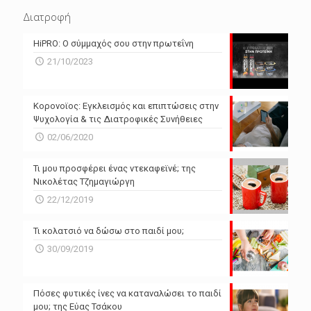
N/A
N/A
Διατροφή
N/A
N/A
HiPRO: Ο σύμμαχός σου στην πρωτεΐνη
N/A
N/A
21/10/2023
N/A
N/A
Powered by Forecast.io
Κορονοϊος: Εγκλεισμός και επιπτώσεις στην
Ψυχολογία & τις Διατροφικές Συνήθειες
02/06/2020
Τι μου προσφέρει ένας ντεκαφεϊνέ; της
Νικολέτας Τζημαγιώργη
22/12/2019
Τι κολατσιό να δώσω στο παιδί μου;
30/09/2019
Πόσες φυτικές ίνες να καταναλώσει το παιδί
μου; της Εύας Τσάκου