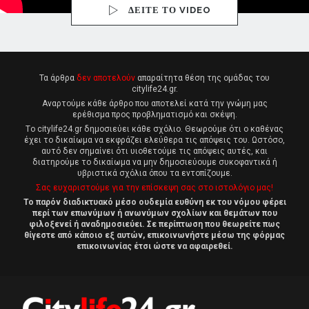
ΔΕΙΤΕ ΤΟ VIDEO
Τα άρθρα
δεν αποτελούν
απαραίτητα θέση της ομάδας του
citylife24.gr.
Αναρτούμε κάθε άρθρο που αποτελεί κατά την γνώμη μας
ερέθισμα προς προβληματισμό και σκέψη.
Tο citylife24.gr δημοσιεύει κάθε σχόλιο. Θεωρούμε ότι ο καθένας
έχει το δικαίωμα να εκφράζει ελεύθερα τις απόψεις του. Ωστόσο,
αυτό δεν σημαίνει ότι υιοθετούμε τις απόψεις αυτές, και
διατηρούμε το δικαίωμα να μην δημοσιεύουμε συκοφαντικά ή
υβριστικά σχόλια όπου τα εντοπίζουμε.
Σας ευχαριστούμε για την επίσκεψη σας στο ιστολόγιο μας!
Το παρόν διαδικτυακό μέσο ουδεμία ευθύνη εκ του νόμου φέρει
περί των επωνύμων ή ανωνύμων σχολίων και θεμάτων που
φιλοξενεί ή αναδημοσιεύει. Σε περίπτωση που θεωρείτε πως
θίγεστε από κάποιο εξ αυτών, επικοινωνήστε μέσω της φόρμας
επικοινωνίας έτσι ώστε να αφαιρεθεί.