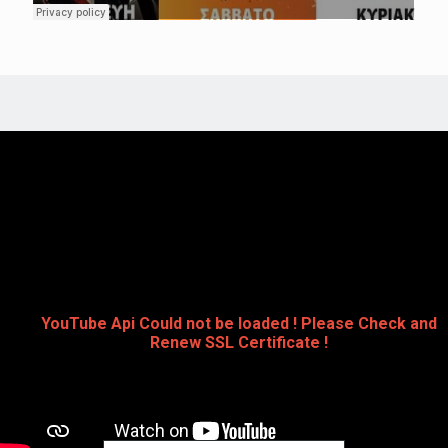
YouTube Api Could not be loaded ! Please Check and
Renew SSL Certificate !