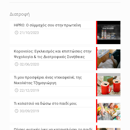
N/A
N/A
Διατροφή
N/A
N/A
HiPRO: Ο σύμμαχός σου στην πρωτεΐνη
N/A
N/A
21/10/2023
N/A
N/A
Powered by Forecast.io
Κορονοϊος: Εγκλεισμός και επιπτώσεις στην
Ψυχολογία & τις Διατροφικές Συνήθειες
02/06/2020
Τι μου προσφέρει ένας ντεκαφεϊνέ; της
Νικολέτας Τζημαγιώργη
22/12/2019
Τι κολατσιό να δώσω στο παιδί μου;
30/09/2019
Πόσες φυτικές ίνες να καταναλώσει το παιδί