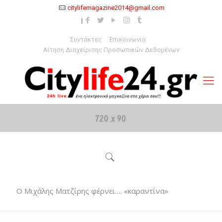
citylifemagazine2014@gmail.com
Συντάκτες
Επικοινωνία
Αίτηση Διαχείρισης Προσωπικών Δεδομένων
Ο Μιχάλης Ματζίρης φέρνει…. «καραντίνα»