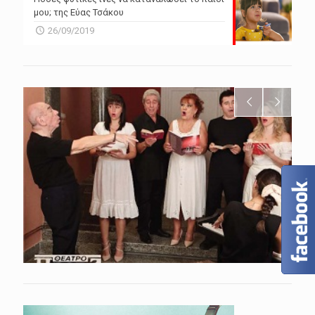
μου; της Εύας Τσάκου
26/09/2019