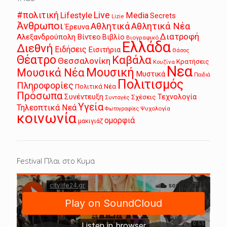
Live
#πολιτική
Lifestyle
Media
Secrets
Lizie
Άνθρωποι
Αθλητικά
Αθλητικά Νέα
Έρευνα
Διατροφή
Αλεξανδρούπολη
Βίντεο
Βιβλίο
Βιογραφικό
Ελλάδα
Διεθνή
Ειδήσεις
Εισιτήρια
Θάσος
Θέατρο
Καβάλα
Θεσσαλονίκη
Κρατήσεις
Κουζίνα
Νεα
Μουσική
Μουσικά Νέα
Μυστικά
Παιδιά
Πολιτισμός
Πληροφορίες
Πολιτικά Νέα
Πρόσωπα
Συνέντευξη
Τεχνολογία
Σχέσεις
Συνταγές
Υγεία
Τηλεοπτικά Νεά
Ψυχολογία
Φωτογραφίες
κοινωνία
ομορφιά
μακιγιάζ
Festival Πλαι στο Κυμα