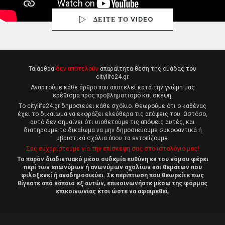
ΔΕΙΤΕ ΤΟ VIDEO
Τα άρθρα
δεν αποτελούν
απαραίτητα θέση της ομάδας του
citylife24.gr.
Αναρτούμε κάθε άρθρο που αποτελεί κατά την γνώμη μας
ερέθισμα προς προβληματισμό και σκέψη.
Tο citylife24.gr δημοσιεύει κάθε σχόλιο. Θεωρούμε ότι ο καθένας
έχει το δικαίωμα να εκφράζει ελεύθερα τις απόψεις του. Ωστόσο,
αυτό δεν σημαίνει ότι υιοθετούμε τις απόψεις αυτές, και
διατηρούμε το δικαίωμα να μην δημοσιεύουμε συκοφαντικά ή
υβριστικά σχόλια όπου τα εντοπίζουμε.
Σας ευχαριστούμε για την επίσκεψη σας στο ιστολόγιο μας!
Το παρόν διαδικτυακό μέσο ουδεμία ευθύνη εκ του νόμου φέρει
περί των επωνύμων ή ανωνύμων σχολίων και θεμάτων που
φιλοξενεί ή αναδημοσιεύει. Σε περίπτωση που θεωρείτε πως
θίγεστε από κάποιο εξ αυτών, επικοινωνήστε μέσω της φόρμας
επικοινωνίας έτσι ώστε να αφαιρεθεί.