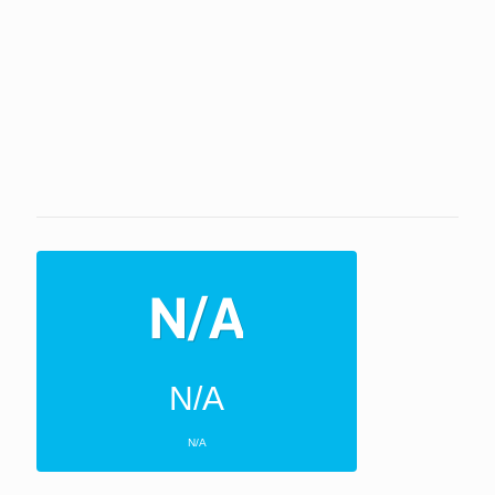
N/A
N/A
ΕΠΌΜΕΝΕΣ 4 ΜΈΡΕΣ