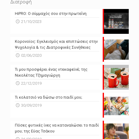
Διατροφή
N/A
N/A
HiPRO: Ο σύμμαχός σου στην πρωτεΐνη
N/A
N/A
21/10/2023
N/A
N/A
Powered by Forecast.io
Κορονοϊος: Εγκλεισμός και επιπτώσεις στην
Ψυχολογία & τις Διατροφικές Συνήθειες
02/06/2020
Τι μου προσφέρει ένας ντεκαφεϊνέ; της
Νικολέτας Τζημαγιώργη
22/12/2019
Τι κολατσιό να δώσω στο παιδί μου;
30/09/2019
Πόσες φυτικές ίνες να καταναλώσει το παιδί
μου; της Εύας Τσάκου