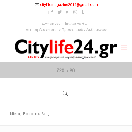
citylifemagazine2014@gmail.com
Συντάκτες
Επικοινωνία
Αίτηση Διαχείρισης Προσωπικών Δεδομένων
Νίκος Βατόπουλος