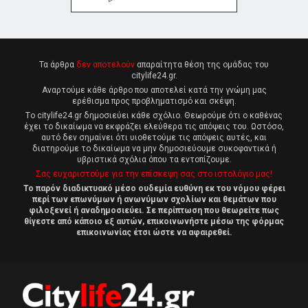
Τα άρθρα
δεν αποτελούν
απαραίτητα θέση της ομάδας του
citylife24.gr.
Αναρτούμε κάθε άρθρο που αποτελεί κατά την γνώμη μας
ερέθισμα προς προβληματισμό και σκέψη.
Tο citylife24.gr δημοσιεύει κάθε σχόλιο. Θεωρούμε ότι ο καθένας
έχει το δικαίωμα να εκφράζει ελεύθερα τις απόψεις του. Ωστόσο,
αυτό δεν σημαίνει ότι υιοθετούμε τις απόψεις αυτές, και
διατηρούμε το δικαίωμα να μην δημοσιεύουμε συκοφαντικά ή
υβριστικά σχόλια όπου τα εντοπίζουμε.
Σας ευχαριστούμε για την επίσκεψη σας στο ιστολόγιο μας!
Το παρόν διαδικτυακό μέσο ουδεμία ευθύνη εκ του νόμου φέρει
περί των επωνύμων ή ανωνύμων σχολίων και θεμάτων που
φιλοξενεί ή αναδημοσιεύει. Σε περίπτωση που θεωρείτε πως
θίγεστε από κάποιο εξ αυτών, επικοινωνήστε μέσω της φόρμας
επικοινωνίας έτσι ώστε να αφαιρεθεί.