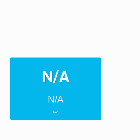
N/A
N/A
ΕΠΌΜΕΝΕΣ 4 ΜΈΡΕΣ
N/A
N/A