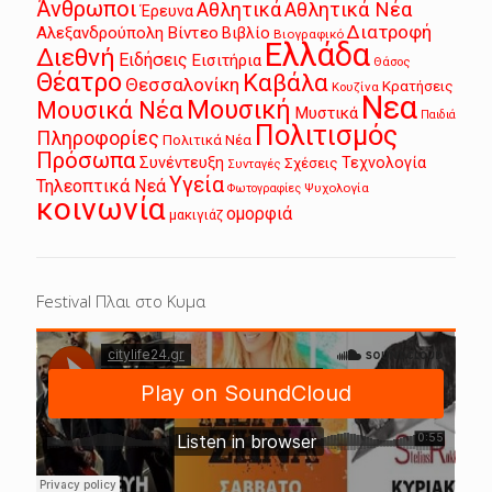
Άνθρωποι
Αθλητικά
Αθλητικά Νέα
Έρευνα
Διατροφή
Αλεξανδρούπολη
Βίντεο
Βιβλίο
Βιογραφικό
Ελλάδα
Διεθνή
Ειδήσεις
Εισιτήρια
Θάσος
Θέατρο
Καβάλα
Θεσσαλονίκη
Κρατήσεις
Κουζίνα
Νεα
Μουσική
Μουσικά Νέα
Μυστικά
Παιδιά
Πολιτισμός
Πληροφορίες
Πολιτικά Νέα
Πρόσωπα
Συνέντευξη
Τεχνολογία
Σχέσεις
Συνταγές
Υγεία
Τηλεοπτικά Νεά
Ψυχολογία
Φωτογραφίες
κοινωνία
ομορφιά
μακιγιάζ
Festival Πλαι στο Κυμα