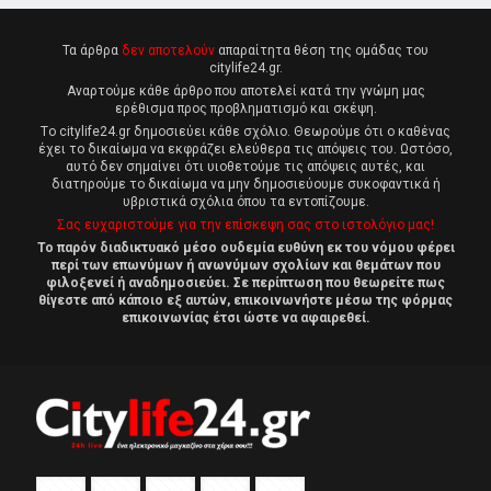
Τα άρθρα
δεν αποτελούν
απαραίτητα θέση της ομάδας του
citylife24.gr.
Αναρτούμε κάθε άρθρο που αποτελεί κατά την γνώμη μας
ερέθισμα προς προβληματισμό και σκέψη.
Tο citylife24.gr δημοσιεύει κάθε σχόλιο. Θεωρούμε ότι ο καθένας
έχει το δικαίωμα να εκφράζει ελεύθερα τις απόψεις του. Ωστόσο,
αυτό δεν σημαίνει ότι υιοθετούμε τις απόψεις αυτές, και
διατηρούμε το δικαίωμα να μην δημοσιεύουμε συκοφαντικά ή
υβριστικά σχόλια όπου τα εντοπίζουμε.
Σας ευχαριστούμε για την επίσκεψη σας στο ιστολόγιο μας!
Το παρόν διαδικτυακό μέσο ουδεμία ευθύνη εκ του νόμου φέρει
περί των επωνύμων ή ανωνύμων σχολίων και θεμάτων που
φιλοξενεί ή αναδημοσιεύει. Σε περίπτωση που θεωρείτε πως
θίγεστε από κάποιο εξ αυτών, επικοινωνήστε μέσω της φόρμας
επικοινωνίας έτσι ώστε να αφαιρεθεί.