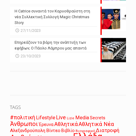
Η Catrice συναντά τον Καρυοθραύστη στη
νέα Συλλεκτική Συλλογή Magic Christmas
Story
27/11/2023
Επηρεάζουν τα βάρη την ανάπτυξη των
εφήβων; Ο Πάολο Λάμπρου μας απαντά
23/10/2023
TAGS
Live
#πολιτική
Lifestyle
Media
Secrets
Lizie
Άνθρωποι
Αθλητικά
Αθλητικά Νέα
Έρευνα
Διατροφή
Αλεξανδρούπολη
Βίντεο
Βιβλίο
Βιογραφικό