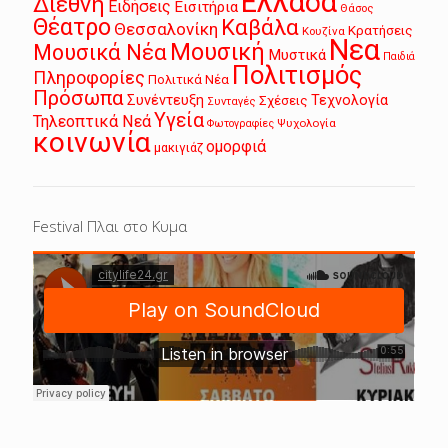
Ελλάδα
Διεθνή
Ειδήσεις
Εισιτήρια
Θάσος
Θέατρο
Καβάλα
Θεσσαλονίκη
Κρατήσεις
Κουζίνα
Νεα
Μουσική
Μουσικά Νέα
Μυστικά
Παιδιά
Πολιτισμός
Πληροφορίες
Πολιτικά Νέα
Πρόσωπα
Συνέντευξη
Τεχνολογία
Σχέσεις
Συνταγές
Υγεία
Τηλεοπτικά Νεά
Ψυχολογία
Φωτογραφίες
κοινωνία
ομορφιά
μακιγιάζ
Festival Πλαι στο Κυμα