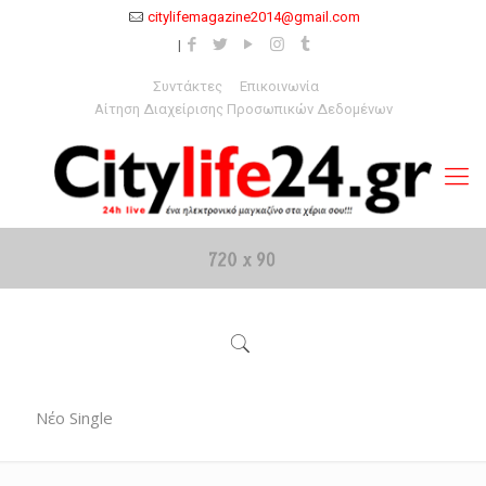
citylifemagazine2014@gmail.com
Συντάκτες
Επικοινωνία
Αίτηση Διαχείρισης Προσωπικών Δεδομένων
Νέο Single