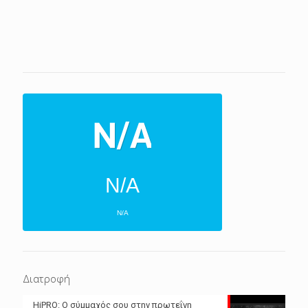
N/A
N/A
ΕΠΌΜΕΝΕΣ 4 ΜΈΡΕΣ
N/A
N/A
Διατροφή
N/A
N/A
HiPRO: Ο σύμμαχός σου στην πρωτεΐνη