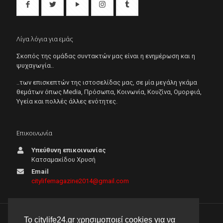
Λίγα λόγια για εμάς
Σκοπός της ομάδας συντακτών μας είναι η ενημέρωση και η
ψυχαγωγία..
..των επισκεπτών της ιστοσελίδας μας, σε μία μεγάλη γκάμα
θεμάτων όπως Μedia, Πρόσωπα, Κοινωνία, Κουζίνα, Ομορφιά,
Υγεία και πολλές άλλες ενότητες.
Επικοινωνία
Υπεύθυνη επικοινωνίας
Κατσαμακίδου Χρυσή
Email
citylifemagazine2014@gmail.com
Το citylife24.gr χρησιμοποιεί cookies για να