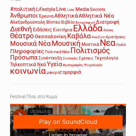
Live
#πολιτική
Lifestyle
Media
Secrets
Lizie
Άνθρωποι
Αθλητικά
Αθλητικά Νέα
Έρευνα
Διατροφή
Αλεξανδρούπολη
Βίντεο
Βιβλίο
Βιογραφικό
Ελλάδα
Διεθνή
Ειδήσεις
Εισιτήρια
Θάσος
Θέατρο
Καβάλα
Θεσσαλονίκη
Κρατήσεις
Κουζίνα
Νεα
Μουσική
Μουσικά Νέα
Μυστικά
Παιδιά
Πολιτισμός
Πληροφορίες
Πολιτικά Νέα
Πρόσωπα
Συνέντευξη
Τεχνολογία
Σχέσεις
Συνταγές
Υγεία
Τηλεοπτικά Νεά
Ψυχολογία
Φωτογραφίες
κοινωνία
ομορφιά
μακιγιάζ
Festival Πλαι στο Κυμα