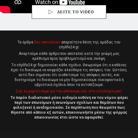
ΔΕΙΤΕ ΤΟ VIDEO
Τα άρθρα
δεν αποτελούν
απαραίτητα θέση της ομάδας του
citylife24.gr.
Αναρτούμε κάθε άρθρο που αποτελεί κατά την γνώμη μας
ερέθισμα προς προβληματισμό και σκέψη.
Tο citylife24.gr δημοσιεύει κάθε σχόλιο. Θεωρούμε ότι ο καθένας
έχει το δικαίωμα να εκφράζει ελεύθερα τις απόψεις του. Ωστόσο,
αυτό δεν σημαίνει ότι υιοθετούμε τις απόψεις αυτές, και
διατηρούμε το δικαίωμα να μην δημοσιεύουμε συκοφαντικά ή
υβριστικά σχόλια όπου τα εντοπίζουμε.
Σας ευχαριστούμε για την επίσκεψη σας στο ιστολόγιο μας!
Το παρόν διαδικτυακό μέσο ουδεμία ευθύνη εκ του νόμου φέρει
περί των επωνύμων ή ανωνύμων σχολίων και θεμάτων που
φιλοξενεί ή αναδημοσιεύει. Σε περίπτωση που θεωρείτε πως
θίγεστε από κάποιο εξ αυτών, επικοινωνήστε μέσω της φόρμας
επικοινωνίας έτσι ώστε να αφαιρεθεί.