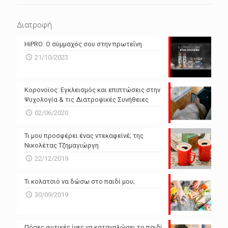
N/A
N/A
Διατροφή
N/A
N/A
HiPRO: Ο σύμμαχός σου στην πρωτεΐνη
N/A
N/A
21/10/2023
N/A
N/A
Powered by Forecast.io
Κορονοϊος: Εγκλεισμός και επιπτώσεις στην
Ψυχολογία & τις Διατροφικές Συνήθειες
02/06/2020
Τι μου προσφέρει ένας ντεκαφεϊνέ; της
Νικολέτας Τζημαγιώργη
22/12/2019
Τι κολατσιό να δώσω στο παιδί μου;
30/09/2019
Πόσες φυτικές ίνες να καταναλώσει το παιδί