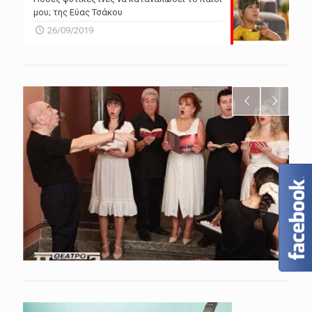
μου; της Εύας Τσάκου
26/09/2019