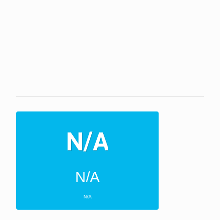
N/A
N/A
ΕΠΌΜΕΝΕΣ 4 ΜΈΡΕΣ