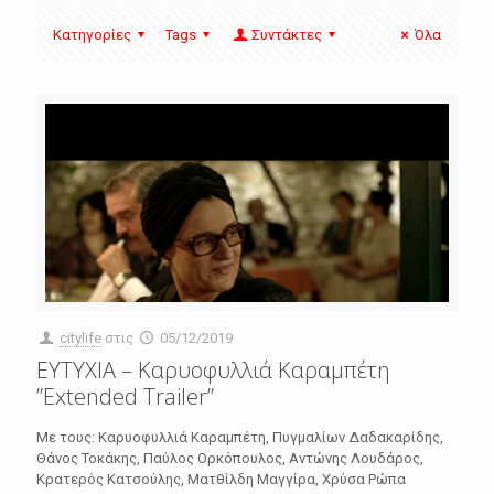
Κατηγορίες
Tags
Συντάκτες
Όλα
citylife
στις
05/12/2019
ΕΥΤΥΧΙΑ – Καρυοφυλλιά Καραμπέτη
”Extended Trailer”
Με τους: Καρυοφυλλιά Καραμπέτη, Πυγμαλίων Δαδακαρίδης,
Θάνος Τοκάκης, Παύλος Ορκόπουλος, Αντώνης Λουδάρος,
Κρατερός Κατσούλης, Ματθίλδη Μαγγίρα, Χρύσα Ρώπα