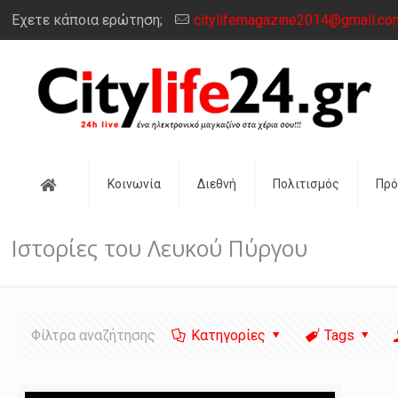
Έχετε κάποια ερώτηση;
citylifemagazine2014@gmail.co
Αρχική
Κοινωνία
Διεθνή
Πολιτισμός
Πρ
Ιστορίες του Λευκού Πύργου
Φίλτρα αναζήτησης
Κατηγορίες
Tags