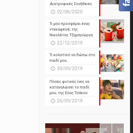
Διατροφικές Συνήθειες
02/06/2020
Τι μου προσφέρει ένας
ντεκαφεϊνέ; της
Νικολέτας Τζημαγιώργη
22/12/2019
Τι κολατσιό να δώσω στο
παιδί μου;
30/09/2019
Πόσες φυτικές ίνες να
καταναλώσει το παιδί
μου; της Εύας Τσάκου
26/09/2019