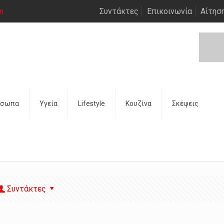
m
Συντάκτες
Επικοινωνία
Αίτησ
όσωπα
Υγεία
Lifestyle
Κουζίνα
Σκέψεις
Συντάκτες