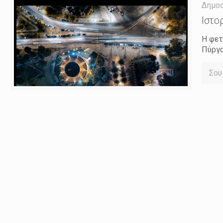
Δημο
Ιστο
Η φετ
Πύργο
Σου