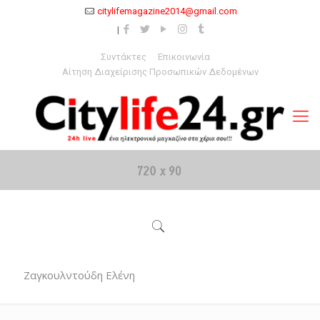
citylifemagazine2014@gmail.com
Συντάκτες
Επικοινωνία
Αίτηση Διαχείρισης Προσωπικών Δεδομένων
Ζαγκουλντούδη Ελένη