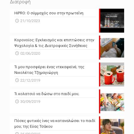
Διατροφή
N/A
N/A
HiPRO: Ο σύμμαχός σου στην πρωτεΐνη
N/A
N/A
21/10/2023
N/A
N/A
Powered by Forecast.io
Κορονοϊος: Εγκλεισμός και επιπτώσεις στην
Ψυχολογία & τις Διατροφικές Συνήθειες
02/06/2020
Τι μου προσφέρει ένας ντεκαφεϊνέ; της
Νικολέτας Τζημαγιώργη
22/12/2019
Τι κολατσιό να δώσω στο παιδί μου;
30/09/2019
Πόσες φυτικές ίνες να καταναλώσει το παιδί
μου; της Εύας Τσάκου