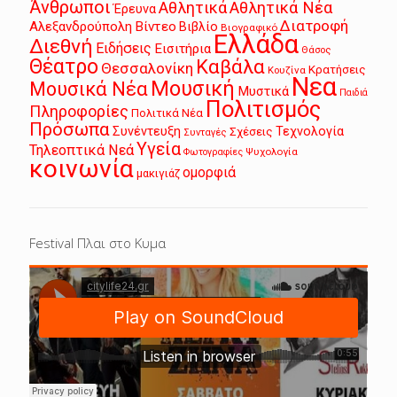
Άνθρωποι
Αθλητικά
Αθλητικά Νέα
Έρευνα
Διατροφή
Αλεξανδρούπολη
Βίντεο
Βιβλίο
Βιογραφικό
Ελλάδα
Διεθνή
Ειδήσεις
Εισιτήρια
Θάσος
Θέατρο
Καβάλα
Θεσσαλονίκη
Κρατήσεις
Κουζίνα
Νεα
Μουσική
Μουσικά Νέα
Μυστικά
Παιδιά
Πολιτισμός
Πληροφορίες
Πολιτικά Νέα
Πρόσωπα
Συνέντευξη
Τεχνολογία
Σχέσεις
Συνταγές
Υγεία
Τηλεοπτικά Νεά
Ψυχολογία
Φωτογραφίες
κοινωνία
ομορφιά
μακιγιάζ
Festival Πλαι στο Κυμα