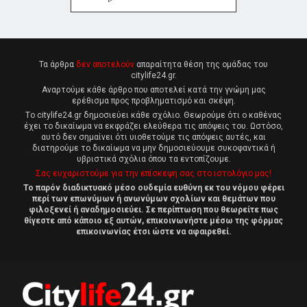
Τα άρθρα
δεν αποτελούν
απαραίτητα θέση της ομάδας του
citylife24.gr.
Αναρτούμε κάθε άρθρο που αποτελεί κατά την γνώμη μας
ερέθισμα προς προβληματισμό και σκέψη.
Tο citylife24.gr δημοσιεύει κάθε σχόλιο. Θεωρούμε ότι ο καθένας
έχει το δικαίωμα να εκφράζει ελεύθερα τις απόψεις του. Ωστόσο,
αυτό δεν σημαίνει ότι υιοθετούμε τις απόψεις αυτές, και
διατηρούμε το δικαίωμα να μην δημοσιεύουμε συκοφαντικά ή
υβριστικά σχόλια όπου τα εντοπίζουμε.
Σας ευχαριστούμε για την επίσκεψη σας στο ιστολόγιο μας!
Το παρόν διαδικτυακό μέσο ουδεμία ευθύνη εκ του νόμου φέρει
περί των επωνύμων ή ανωνύμων σχολίων και θεμάτων που
φιλοξενεί ή αναδημοσιεύει. Σε περίπτωση που θεωρείτε πως
θίγεστε από κάποιο εξ αυτών, επικοινωνήστε μέσω της φόρμας
επικοινωνίας έτσι ώστε να αφαιρεθεί.