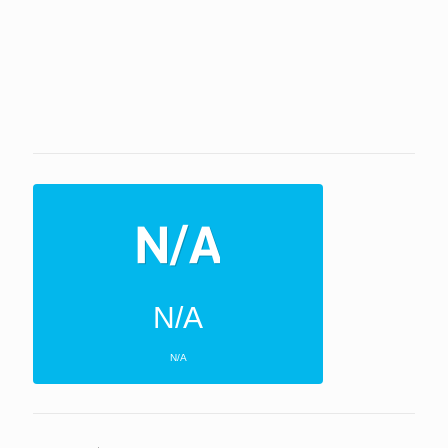
N/A
N/A
ΕΠΌΜΕΝΕΣ 4 ΜΈΡΕΣ
N/A
N/A