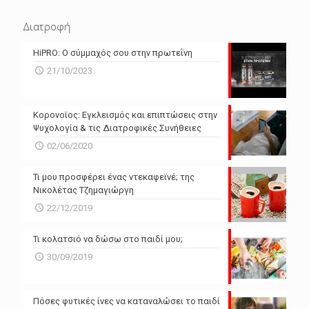
N/A
N/A
Διατροφή
N/A
N/A
HiPRO: Ο σύμμαχός σου στην πρωτεΐνη
N/A
N/A
21/10/2023
N/A
N/A
Powered by Forecast.io
Κορονοϊος: Εγκλεισμός και επιπτώσεις στην
Ψυχολογία & τις Διατροφικές Συνήθειες
02/06/2020
Τι μου προσφέρει ένας ντεκαφεϊνέ; της
Νικολέτας Τζημαγιώργη
22/12/2019
Τι κολατσιό να δώσω στο παιδί μου;
30/09/2019
Πόσες φυτικές ίνες να καταναλώσει το παιδί