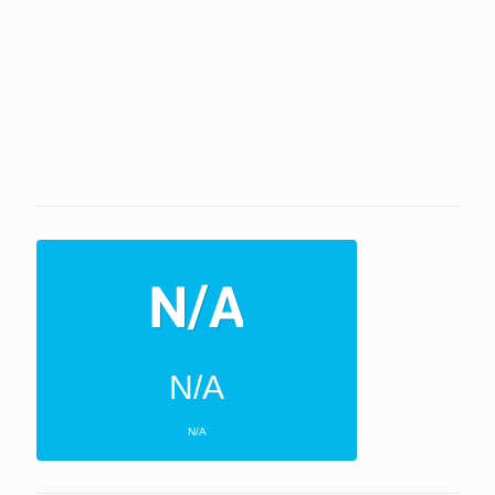
N/A
N/A
ΕΠΌΜΕΝΕΣ 4 ΜΈΡΕΣ