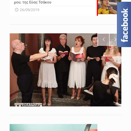
μου; της Εύας Τσάκου
26/09/2019