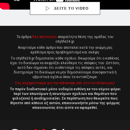
ΔΕΙΤΕ ΤΟ VIDEO
Τα άρθρα
δεν αποτελούν
απαραίτητα θέση της ομάδας του
citylife24.gr.
Αναρτούμε κάθε άρθρο που αποτελεί κατά την γνώμη μας
ερέθισμα προς προβληματισμό και σκέψη.
Tο citylife24.gr δημοσιεύει κάθε σχόλιο. Θεωρούμε ότι ο καθένας
έχει το δικαίωμα να εκφράζει ελεύθερα τις απόψεις του. Ωστόσο,
αυτό δεν σημαίνει ότι υιοθετούμε τις απόψεις αυτές, και
διατηρούμε το δικαίωμα να μην δημοσιεύουμε συκοφαντικά ή
υβριστικά σχόλια όπου τα εντοπίζουμε.
Σας ευχαριστούμε για την επίσκεψη σας στο ιστολόγιο μας!
Το παρόν διαδικτυακό μέσο ουδεμία ευθύνη εκ του νόμου φέρει
περί των επωνύμων ή ανωνύμων σχολίων και θεμάτων που
φιλοξενεί ή αναδημοσιεύει. Σε περίπτωση που θεωρείτε πως
θίγεστε από κάποιο εξ αυτών, επικοινωνήστε μέσω της φόρμας
επικοινωνίας έτσι ώστε να αφαιρεθεί.