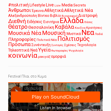
Live
#πολιτική
Lifestyle
Media
Secrets
Lizie
Άνθρωποι
Αθλητικά
Αθλητικά Νέα
Έρευνα
Διατροφή
Αλεξανδρούπολη
Βίντεο
Βιβλίο
Βιογραφικό
Ελλάδα
Διεθνή
Ειδήσεις
Εισιτήρια
Θάσος
Θέατρο
Καβάλα
Θεσσαλονίκη
Κρατήσεις
Κουζίνα
Νεα
Μουσική
Μουσικά Νέα
Μυστικά
Παιδιά
Πολιτισμός
Πληροφορίες
Πολιτικά Νέα
Πρόσωπα
Συνέντευξη
Τεχνολογία
Σχέσεις
Συνταγές
Υγεία
Τηλεοπτικά Νεά
Ψυχολογία
Φωτογραφίες
κοινωνία
ομορφιά
μακιγιάζ
Festival Πλαι στο Κυμα