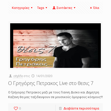
Κατηγορίες
Tags
Συντάκτες
Όλα
citylife
στις
14/01/2020
Ο Γρηγόρης Πετρακος Live στο θεσις 7
Ο Γρήγορης Πετρακος μαζι με τους Γιαννη Δισκο και Δημητρη
Καζανη θα μας ταξιδευψουν σε μουσικούς όμορφους κόσμους!!!
0
Διαβάστε περισσότερα