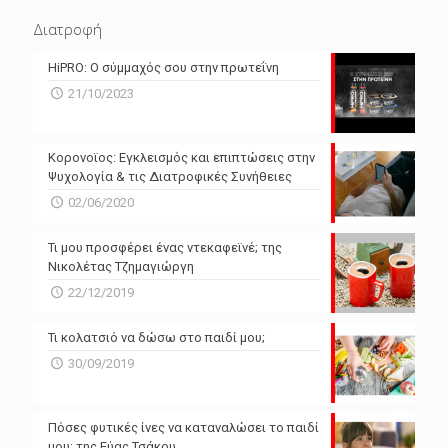
N/A
N/A
Διατροφή
N/A
N/A
HiPRO: Ο σύμμαχός σου στην πρωτεΐνη
N/A
N/A
21/10/2023
N/A
N/A
Powered by Forecast.io
Κορονοϊος: Εγκλεισμός και επιπτώσεις στην
Ψυχολογία & τις Διατροφικές Συνήθειες
02/06/2020
Τι μου προσφέρει ένας ντεκαφεϊνέ; της
Νικολέτας Τζημαγιώργη
22/12/2019
Τι κολατσιό να δώσω στο παιδί μου;
30/09/2019
Πόσες φυτικές ίνες να καταναλώσει το παιδί
μου; της Εύας Τσάκου