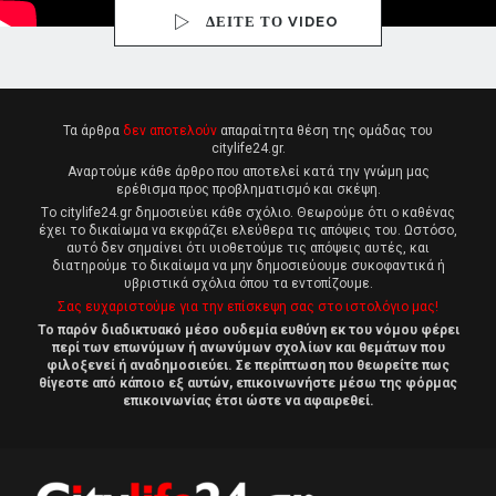
ΔΕΙΤΕ ΤΟ VIDEO
Τα άρθρα
δεν αποτελούν
απαραίτητα θέση της ομάδας του
citylife24.gr.
Αναρτούμε κάθε άρθρο που αποτελεί κατά την γνώμη μας
ερέθισμα προς προβληματισμό και σκέψη.
Tο citylife24.gr δημοσιεύει κάθε σχόλιο. Θεωρούμε ότι ο καθένας
έχει το δικαίωμα να εκφράζει ελεύθερα τις απόψεις του. Ωστόσο,
αυτό δεν σημαίνει ότι υιοθετούμε τις απόψεις αυτές, και
διατηρούμε το δικαίωμα να μην δημοσιεύουμε συκοφαντικά ή
υβριστικά σχόλια όπου τα εντοπίζουμε.
Σας ευχαριστούμε για την επίσκεψη σας στο ιστολόγιο μας!
Το παρόν διαδικτυακό μέσο ουδεμία ευθύνη εκ του νόμου φέρει
περί των επωνύμων ή ανωνύμων σχολίων και θεμάτων που
φιλοξενεί ή αναδημοσιεύει. Σε περίπτωση που θεωρείτε πως
θίγεστε από κάποιο εξ αυτών, επικοινωνήστε μέσω της φόρμας
επικοινωνίας έτσι ώστε να αφαιρεθεί.