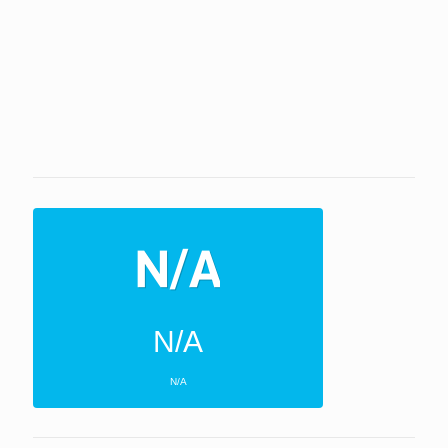
N/A
N/A
ΕΠΌΜΕΝΕΣ 4 ΜΈΡΕΣ