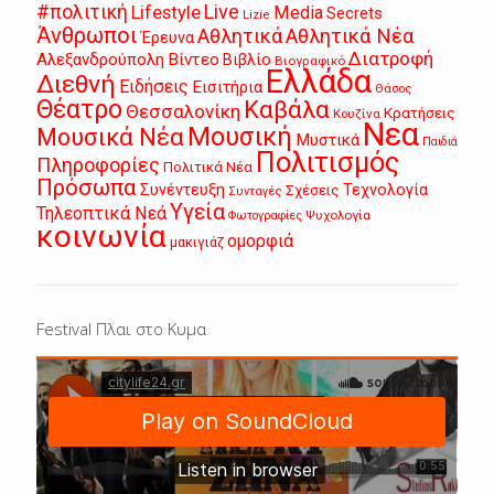
Live
#πολιτική
Lifestyle
Media
Secrets
Lizie
Άνθρωποι
Αθλητικά
Αθλητικά Νέα
Έρευνα
Διατροφή
Αλεξανδρούπολη
Βίντεο
Βιβλίο
Βιογραφικό
Ελλάδα
Διεθνή
Ειδήσεις
Εισιτήρια
Θάσος
Θέατρο
Καβάλα
Θεσσαλονίκη
Κρατήσεις
Κουζίνα
Νεα
Μουσική
Μουσικά Νέα
Μυστικά
Παιδιά
Πολιτισμός
Πληροφορίες
Πολιτικά Νέα
Πρόσωπα
Συνέντευξη
Τεχνολογία
Σχέσεις
Συνταγές
Υγεία
Τηλεοπτικά Νεά
Ψυχολογία
Φωτογραφίες
κοινωνία
ομορφιά
μακιγιάζ
Festival Πλαι στο Κυμα