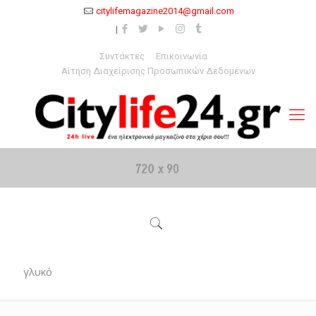
citylifemagazine2014@gmail.com
Συντάκτες
Επικοινωνία
Αίτηση Διαχείρισης Προσωπικών Δεδομένων
γλυκό