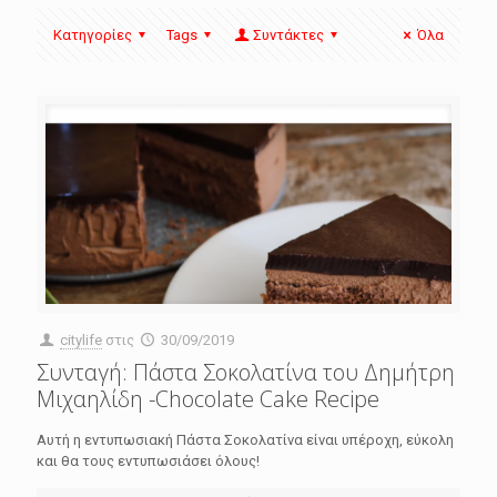
Κατηγορίες
Tags
Συντάκτες
Όλα
citylife
στις
30/09/2019
Συνταγή: Πάστα Σοκολατίνα του Δημήτρη
Μιχαηλίδη -Chocolate Cake Recipe
Αυτή η εντυπωσιακή Πάστα Σοκολατίνα είναι υπέροχη, εύκολη
και θα τους εντυπωσιάσει όλους!