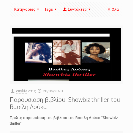
Κατηγορίες
Tags
Συντάκτες
Όλα
citylife
στις
28/06/2020
Παρουσίαση βιβλίου: Showbiz thriller του
Βασίλη Λούκα
Πρώτη παρουσίαση του βιβλίου του Βασίλη Λούκα “Showbiz
thriller”