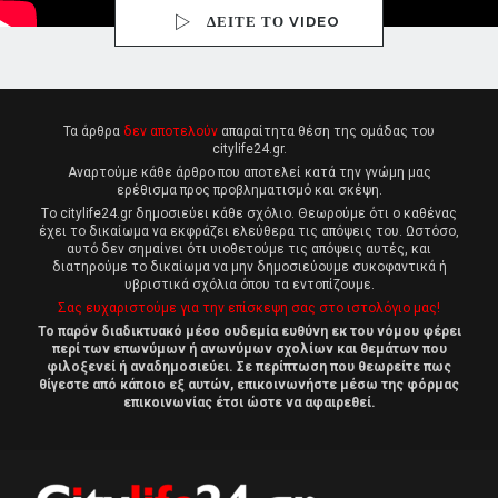
ΔΕΙΤΕ ΤΟ VIDEO
Τα άρθρα
δεν αποτελούν
απαραίτητα θέση της ομάδας του
citylife24.gr.
Αναρτούμε κάθε άρθρο που αποτελεί κατά την γνώμη μας
ερέθισμα προς προβληματισμό και σκέψη.
Tο citylife24.gr δημοσιεύει κάθε σχόλιο. Θεωρούμε ότι ο καθένας
έχει το δικαίωμα να εκφράζει ελεύθερα τις απόψεις του. Ωστόσο,
αυτό δεν σημαίνει ότι υιοθετούμε τις απόψεις αυτές, και
διατηρούμε το δικαίωμα να μην δημοσιεύουμε συκοφαντικά ή
υβριστικά σχόλια όπου τα εντοπίζουμε.
Σας ευχαριστούμε για την επίσκεψη σας στο ιστολόγιο μας!
Το παρόν διαδικτυακό μέσο ουδεμία ευθύνη εκ του νόμου φέρει
περί των επωνύμων ή ανωνύμων σχολίων και θεμάτων που
φιλοξενεί ή αναδημοσιεύει. Σε περίπτωση που θεωρείτε πως
θίγεστε από κάποιο εξ αυτών, επικοινωνήστε μέσω της φόρμας
επικοινωνίας έτσι ώστε να αφαιρεθεί.