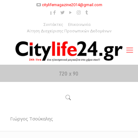
citylifemagazine2014@gmail.com
Συντάκτες
Επικοινωνία
Αίτηση Διαχείρισης Προσωπικών Δεδομένων
Γιώργος Τσούκαλης