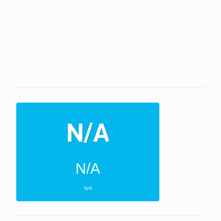
N/A
N/A
ΕΠΌΜΕΝΕΣ 4 ΜΈΡΕΣ