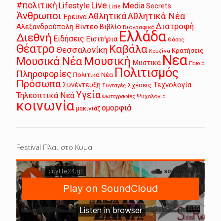
Live
#πολιτική
Lifestyle
Media
Secrets
Lizie
Άνθρωποι
Αθλητικά
Αθλητικά Νέα
Έρευνα
Διατροφή
Αλεξανδρούπολη
Βίντεο
Βιβλίο
Βιογραφικό
Ελλάδα
Διεθνή
Ειδήσεις
Εισιτήρια
Θάσος
Θέατρο
Καβάλα
Θεσσαλονίκη
Κρατήσεις
Κουζίνα
Νεα
Μουσική
Μουσικά Νέα
Μυστικά
Παιδιά
Πολιτισμός
Πληροφορίες
Πολιτικά Νέα
Πρόσωπα
Συνέντευξη
Τεχνολογία
Σχέσεις
Συνταγές
Υγεία
Τηλεοπτικά Νεά
Ψυχολογία
Φωτογραφίες
κοινωνία
ομορφιά
μακιγιάζ
Festival Πλαι στο Κυμα