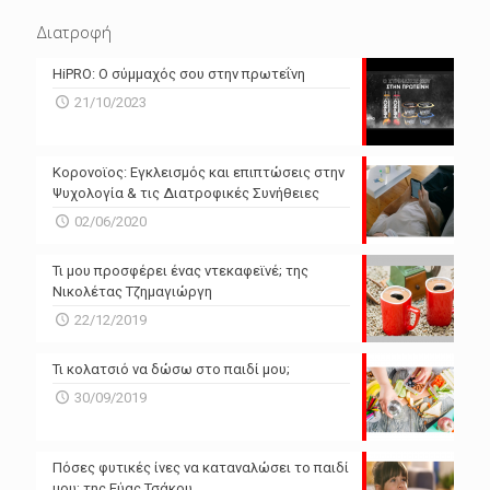
N/A
N/A
Διατροφή
N/A
N/A
HiPRO: Ο σύμμαχός σου στην πρωτεΐνη
N/A
N/A
21/10/2023
N/A
N/A
Powered by Forecast.io
Κορονοϊος: Εγκλεισμός και επιπτώσεις στην
Ψυχολογία & τις Διατροφικές Συνήθειες
02/06/2020
Τι μου προσφέρει ένας ντεκαφεϊνέ; της
Νικολέτας Τζημαγιώργη
22/12/2019
Τι κολατσιό να δώσω στο παιδί μου;
30/09/2019
Πόσες φυτικές ίνες να καταναλώσει το παιδί
μου; της Εύας Τσάκου