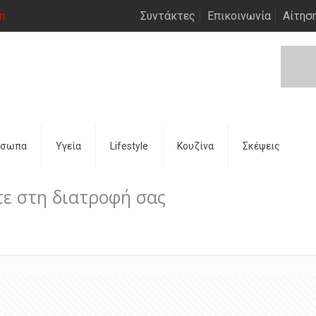
m
Συντάκτες
Επικοινωνία
Αίτησ
όσωπα
Υγεία
Lifestyle
Κουζίνα
Σκέψεις
τε στη διατροφή σας