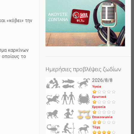
και «κόβει» την
σμα καρκίνων
ς οποίους το
Ημερήσιες προβλέψεις ζωδίων
2026/8/8
Υγεία
Ερωτικά
Εργασία
Επικοινωνία
Τύχη