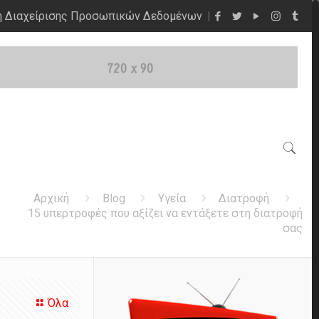
η Διαχείρισης Προσωπικών Δεδομένων
Αρχική
Blog
Υγεία
Διατροφή
15 υπερτροφές που αξίζει να εντάξετε στη διατροφή
σας
Όλα