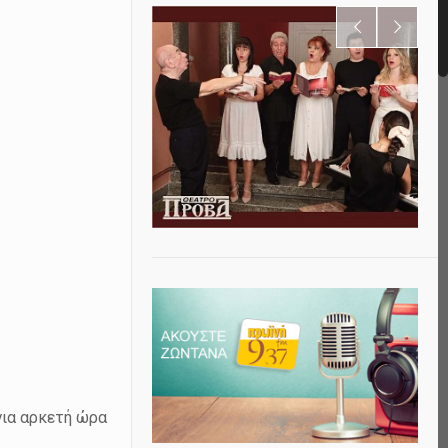
για αρκετή ώρα