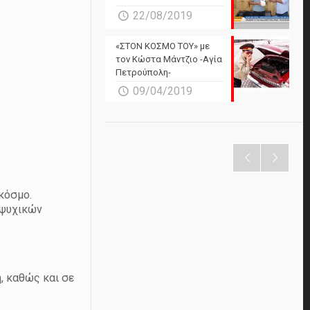
22/08/2019
«ΣΤΟΝ ΚΟΣΜΟ ΤΟΥ» με
τον Κώστα Μάντζιο -Αγία
Πετρούπολη-
09/04/2019
κόσμο.
 ψυχικών
η, καθώς και σε