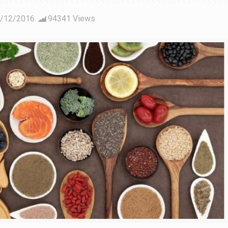
/12/2016
94341 Views