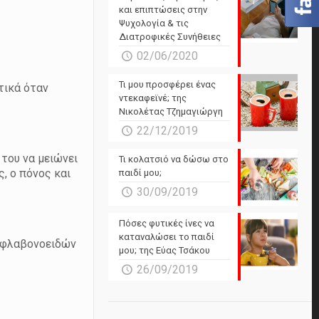
και επιπτώσεις στην
Ψυχολογία & τις
Διατροφικές Συνήθειες
02/06/2020
Τι μου προσφέρει ένας
τικά όταν
ντεκαφεϊνέ; της
Νικολέτας Τζημαγιώργη
22/12/2019
 του να μειώνει
Τι κολατσιό να δώσω στο
ς, ο πόνος και
παιδί μου;
30/09/2019
Πόσες φυτικές ίνες να
καταναλώσει το παιδί
ν φλαβονοειδών
μου; της Εύας Τσάκου
26/09/2019