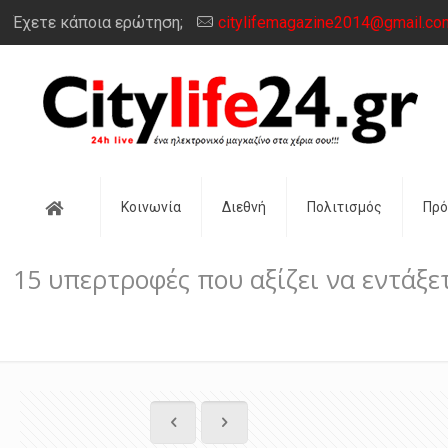
Έχετε κάποια ερώτηση;
citylifemagazine2014@gmail.co
Αρχική
Κοινωνία
Διεθνή
Πολιτισμός
Πρ
15 υπερτροφές που αξίζει να εντάξε