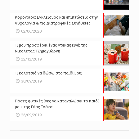
N/A
N/A
Powered by Forecast.io
Κορονοϊος: Εγκλεισμός και επιπτώσεις στην
Ψυχολογία & τις Διατροφικές Συνήθειες
02/06/2020
Τι μου προσφέρει ένας ντεκαφεϊνέ; της
Νικολέτας Τζημαγιώργη
22/12/2019
Τι κολατσιό να δώσω στο παιδί μου;
30/09/2019
Πόσες φυτικές ίνες να καταναλώσει το παιδί
μου; της Εύας Τσάκου
26/09/2019