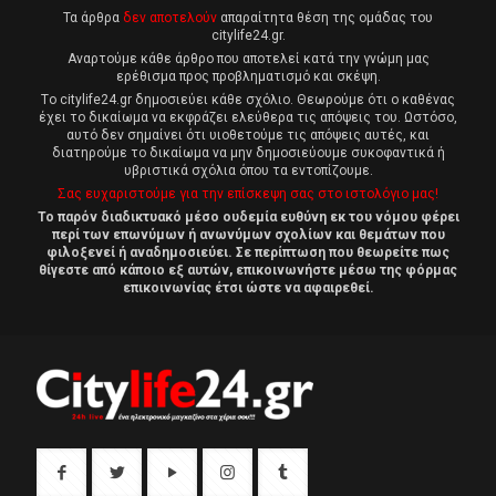
Τα άρθρα
δεν αποτελούν
απαραίτητα θέση της ομάδας του
citylife24.gr.
Αναρτούμε κάθε άρθρο που αποτελεί κατά την γνώμη μας
ερέθισμα προς προβληματισμό και σκέψη.
Tο citylife24.gr δημοσιεύει κάθε σχόλιο. Θεωρούμε ότι ο καθένας
έχει το δικαίωμα να εκφράζει ελεύθερα τις απόψεις του. Ωστόσο,
αυτό δεν σημαίνει ότι υιοθετούμε τις απόψεις αυτές, και
διατηρούμε το δικαίωμα να μην δημοσιεύουμε συκοφαντικά ή
υβριστικά σχόλια όπου τα εντοπίζουμε.
Σας ευχαριστούμε για την επίσκεψη σας στο ιστολόγιο μας!
Το παρόν διαδικτυακό μέσο ουδεμία ευθύνη εκ του νόμου φέρει
περί των επωνύμων ή ανωνύμων σχολίων και θεμάτων που
φιλοξενεί ή αναδημοσιεύει. Σε περίπτωση που θεωρείτε πως
θίγεστε από κάποιο εξ αυτών, επικοινωνήστε μέσω της φόρμας
επικοινωνίας έτσι ώστε να αφαιρεθεί.