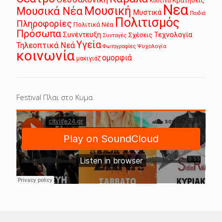
Κρατήσεις
Κουζίνα
Νεα
Μουσική
Μουσικά Νέα
Μυστικά
Παιδιά
Πολιτισμός
Πληροφορίες
Πολιτικά Νέα
Πρόσωπα
Συνέντευξη
Τεχνολογία
Σχέσεις
Συνταγές
Υγεία
Τηλεοπτικά Νεά
Ψυχολογία
Φωτογραφίες
κοινωνία
ομορφιά
μακιγιάζ
Festival Πλαι στο Κυμα