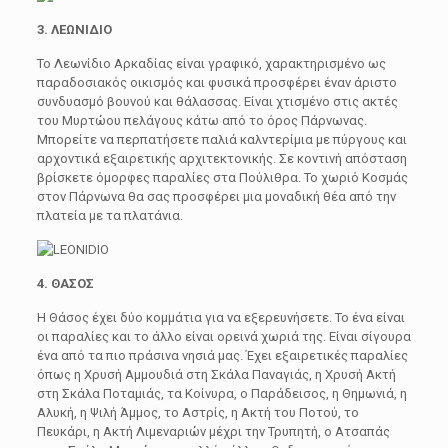
3. ΛΕΩΝΙΔΙΟ
Το Λεωνίδιο Αρκαδίας είναι γραφικό, χαρακτηρισμένο ως
παραδοσιακός οικισμός και φυσικά προσφέρει έναν άριστο
συνδυασμό βουνού και θάλασσας. Είναι χτισμένο στις ακτές
του Μυρτώου πελάγους κάτω από το όρος Πάρνωνας.
Μπορείτε να περπατήσετε παλιά καλντερίμια με πύργους και
αρχοντικά εξαιρετικής αρχιτεκτονικής. Σε κοντινή απόσταση
βρίσκετε όμορφες παραλίες στα Πούλιθρα. Το χωριό Κοσμάς
στον Πάρνωνα θα σας προσφέρει μια μοναδική θέα από την
πλατεία με τα πλατάνια.
4. ΘΑΣΟΣ
Η Θάσος έχει δύο κομμάτια για να εξερευνήσετε. Το ένα είναι
οι παραλίες και το άλλο είναι ορεινά χωριά της. Είναι σίγουρα
ένα από τα πιο πράσινα νησιά μας. Έχει εξαιρετικές παραλίες
όπως η Χρυσή Αμμουδιά στη Σκάλα Παναγιάς, η Χρυσή Ακτή
στη Σκάλα Ποταμιάς, τα Κοίνυρα, ο Παράδεισος, η Θημωνιά, η
Αλυκή, η Ψιλή Άμμος, το Αστρίς, η Ακτή του Ποτού, το
Πευκάρι, η Ακτή Λιμεναριών μέχρι την Τρυπητή, ο Ατσαπάς