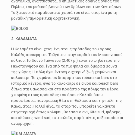
ανατολικά, αναπτύσσεται ο επιβλητικός ορεινός όγκος του
Πηλίου, του μυθικού βουνού των θρύλων και των Κενταύρων.
Τα ξακουστά παραδοσιακά χωριά του είναι κτισμένα με τη
μοναδική πηλιορείτικη αρχιτεκτονική.
2. ΚΑΛΑΜΑΤΑ
Η Καλαμάτα είναι χτισμένη στους πρόποδες του όρους
Καλάθι, παρυφή του Ταϋγέτου, στην καρδιά του Μεσσηνιακού
κόλπου. Το βουνό Ταΰγετος (2.407 μ.) είναι το ψηλότερο της
Πελοποννήσου και ένα από τα πιο ψηλά και όμορφα βουνά
της χώρας. Η πόλη έχει έντονη νυχτερινή ζωή χειμώνα και
καλοκαίρι. Το χειμώνα σε διάφορα κουτούκια και bars στο
ιστορικό κέντρο, ενώ το καλοκαίρι σε clubs και beach bars
δίπλα στη θάλασσα και στο προάστιο της πόλης την Βέργα
χτισμένη στους πρόποδες του όρους Καλάθι όπου
προσφέρεται πανοραμική θέα στη θάλασσα και την πόλη της
Καλαμάτας. Πολλά είναι τα σπορ που μπορείτε να κάνετε
στην περιοχή όπως κολύμπι, θαλάσσιο σκι, Kite surf, ψάρεμα,
καταδύσεις, wind surf, ιστιοπλοΐα, παρά πέντε, πεζοπορία και
αναρρίχηση.