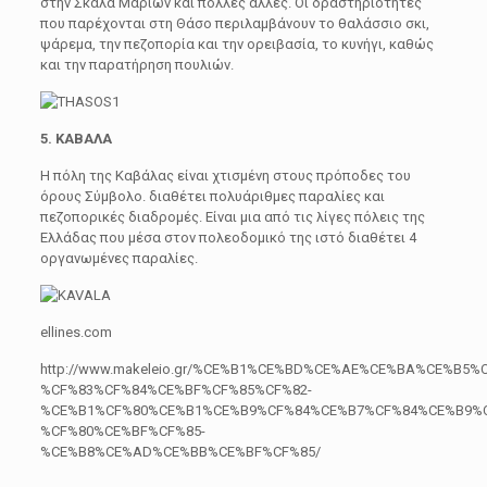
στην Σκάλα Μαριών και πολλές άλλες. Οι δραστηριότητες
που παρέχονται στη Θάσο περιλαμβάνουν το θαλάσσιο σκι,
ψάρεμα, την πεζοπορία και την ορειβασία, το κυνήγι, καθώς
και την παρατήρηση πουλιών.
5. ΚΑΒΑΛΑ
Η πόλη της Καβάλας είναι χτισμένη στους πρόποδες του
όρους Σύμβολο. διαθέτει πολυάριθμες παραλίες και
πεζοπορικές διαδρομές. Είναι μια από τις λίγες πόλεις της
Ελλάδας που μέσα στον πολεοδομικό της ιστό διαθέτει 4
οργανωμένες παραλίες.
ellines.com
http://www.makeleio.gr/%CE%B1%CE%BD%CE%AE%CE%BA%CE%B5%
%CF%83%CF%84%CE%BF%CF%85%CF%82-
%CE%B1%CF%80%CE%B1%CE%B9%CF%84%CE%B7%CF%84%CE%B9%
%CF%80%CE%BF%CF%85-
%CE%B8%CE%AD%CE%BB%CE%BF%CF%85/