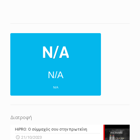
N/A
N/A
ΕΠΌΜΕΝΕΣ 4 ΜΈΡΕΣ
N/A
N/A
Διατροφή
N/A
N/A
HiPRO: Ο σύμμαχός σου στην πρωτεΐνη
N/A
N/A
21/10/2023