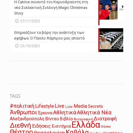
Η Catrice συναντά τον Καρυοθραύστη στη
νέα Συλλεκτική Συλλογή Magic Christmas
Story
27/11/2023
Επηρεάζουν τα βάρη την ανάπτυξη των
εφήβων; Ο Πάολο Λάμπρου μας απαντά
23/10/2023
TAGS
Live
#πολιτική
Lifestyle
Media
Secrets
Lizie
Άνθρωποι
Αθλητικά
Αθλητικά Νέα
Έρευνα
Διατροφή
Αλεξανδρούπολη
Βίντεο
Βιβλίο
Βιογραφικό
Ελλάδα
Διεθνή
Ειδήσεις
Εισιτήρια
Θάσος
Θέατρο
Καβάλα
Θεσσαλονίκη