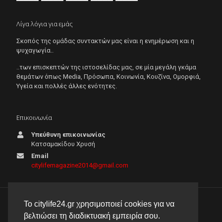
Λίγα λόγια για εμάς
Σκοπός της ομάδας συντακτών μας είναι η ενημέρωση και η
ψυχαγωγία..
..των επισκεπτών της ιστοσελίδας μας, σε μία μεγάλη γκάμα
θεμάτων όπως Μedia, Πρόσωπα, Κοινωνία, Κουζίνα, Ομορφιά,
Υγεία και πολλές άλλες ενότητες.
Επικοινωνία
Υπεύθυνη επικοινωνίας
Κατσαμακίδου Χρυσή
Email
citylifemagazine2014@gmail.com
Το citylife24.gr χρησιμοποιεί cookies για να
© 2026 City Life 24 | Με την επιφύλαξη κάθε νόμιμου
βελτιώσει τη διαδικτυακή εμπειρία σου.