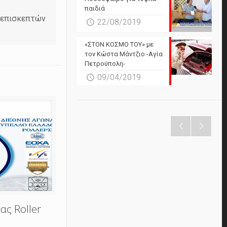
παιδιά
ν επισκεπτών
22/08/2019
«ΣΤΟΝ ΚΟΣΜΟ ΤΟΥ» με
τον Κώστα Μάντζιο -Αγία
Πετρούπολη-
09/04/2019
ας Roller