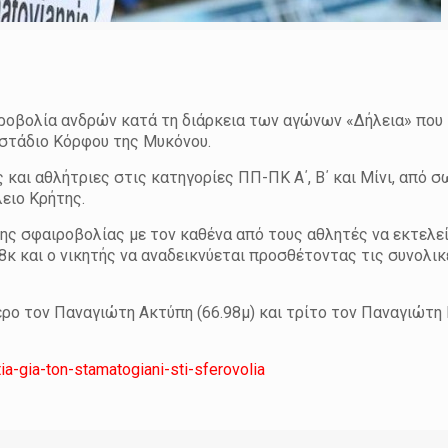
ροβολία ανδρών κατά τη διάρκεια των αγώνων «Δήλεια» που
 στάδιο Κόρφου της Μυκόνου.
και αθλήτριες στις κατηγορίες ΠΠ-ΠΚ Α΄, Β΄ και Μίνι, από 
λειο Κρήτης.
ς σφαιροβολίας με τον καθένα από τους αθλητές να εκτελεί
8κ και ο νικητής να αναδεικνύεται προσθέτοντας τις συνολικ
ερο τον Παναγιώτη Ακτύπη (66.98μ) και τρίτο τον Παναγιώτη
ia-gia-ton-stamatogiani-sti-sferovolia