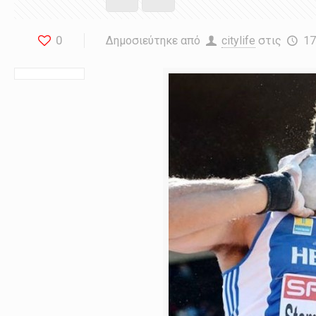
0
Δημοσιεύτηκε από
citylife
στις
17