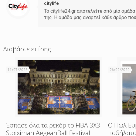
citylife
Το citylife24.gr αποτελείτε από μία ομ
της. Η ομάδα μας αναρτεί κάθε άρθρο πο
Διαβάστε επίσης
11/07/2023
26/09/2020
Έσπασε όλα τα ρεκόρ το FIBA 3X3
Ο Πωλ Ευ
Stoiximan AegeanBall Festival
ποδήλατο