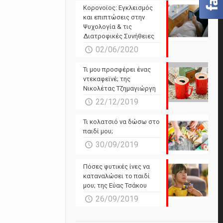
Powered by Forecast.io
Κορονοϊος: Εγκλεισμός
και επιπτώσεις στην
Ψυχολογία & τις
Διατροφικές Συνήθειες
02/06/2020
Τι μου προσφέρει ένας
ντεκαφεϊνέ; της
Νικολέτας Τζημαγιώργη
22/12/2019
Τι κολατσιό να δώσω στο
παιδί μου;
30/09/2019
Πόσες φυτικές ίνες να
καταναλώσει το παιδί
μου; της Εύας Τσάκου
26/09/2019