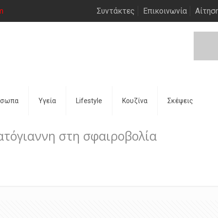
m
Συντάκτες
Επικοινωνία
Αίτησ
όσωπα
Υγεία
Lifestyle
Κουζίνα
Σκέψεις
ματόγιαννη στη σφαιροβολία