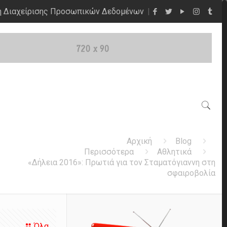
η Διαχείρισης Προσωπικών Δεδομένων
Αρχική
Blog
Περισσότερα
Αθλητικά
«Δήλεια 2016»: Πρωτιά για τον Σταματόγιαννη στη
σφαιροβολία
Όλα