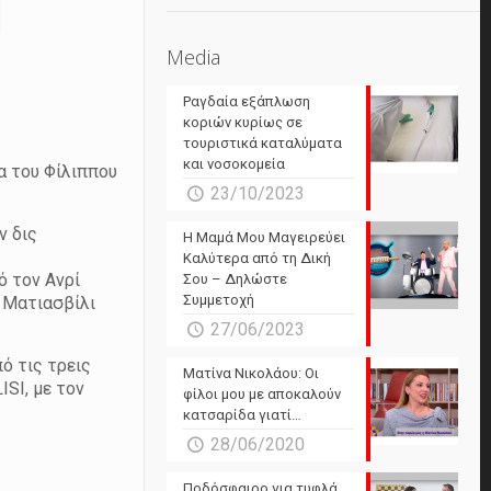
Media
Ραγδαία εξάπλωση
κοριών κυρίως σε
τουριστικά καταλύματα
και νοσοκομεία
α του Φίλιππου
23/10/2023
ν δις
Η Μαμά Μου Μαγειρεύει
Καλύτερα από τη Δική
ό τον Ανρί
Σου – Δηλώστε
Συμμετοχή
ι Ματιασβίλι
27/06/2023
ό τις τρεις
Ματίνα Νικολάου: Οι
SI, με τον
φίλοι μου με αποκαλούν
κατσαρίδα γιατί…
28/06/2020
Ποδόσφαιρο για τυφλά