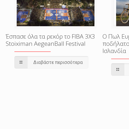
Έσπασε όλα τα ρεκόρ το FIBA 3X3
Ο Πωλ Ευ
Stoiximan AegeanBall Festival
ποδήλατο
Ισλανδία
Διαβάστε περισσότερα