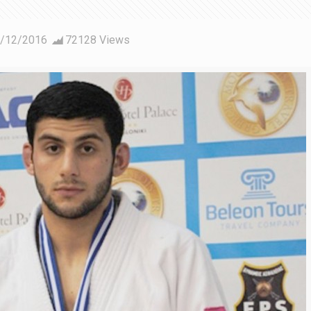
/12/2016
72128 Views