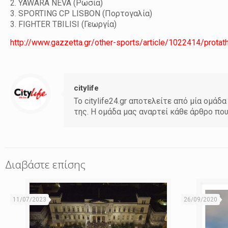
2. YAWARA NEVA (Ρωσία)
3. SPORTING CP LISBON (Πορτογαλία)
3. FIGHTER TBILISI (Γεωργία)
http://www.gazzetta.gr/other-sports/article/1022414/prota
citylife
Το citylife24.gr αποτελείτε από μία ομ
της. Η ομάδα μας αναρτεί κάθε άρθρο πο
Διαβάστε επίσης
11/07/2023
26/09/2020