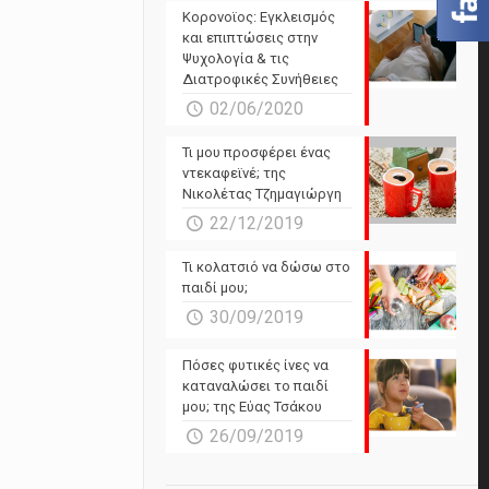
Powered by Forecast.io
Κορονοϊος: Εγκλεισμός
και επιπτώσεις στην
Ψυχολογία & τις
Διατροφικές Συνήθειες
02/06/2020
Τι μου προσφέρει ένας
ντεκαφεϊνέ; της
Νικολέτας Τζημαγιώργη
22/12/2019
Τι κολατσιό να δώσω στο
παιδί μου;
30/09/2019
Πόσες φυτικές ίνες να
καταναλώσει το παιδί
μου; της Εύας Τσάκου
26/09/2019