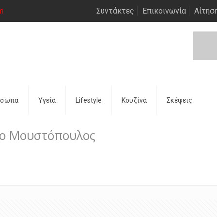
m
Συντάκτες
Επικοινωνία
Αίτησ
όσωπα
Υγεία
Lifestyle
Κουζίνα
Σκέψεις
 ο Μουστόπουλος