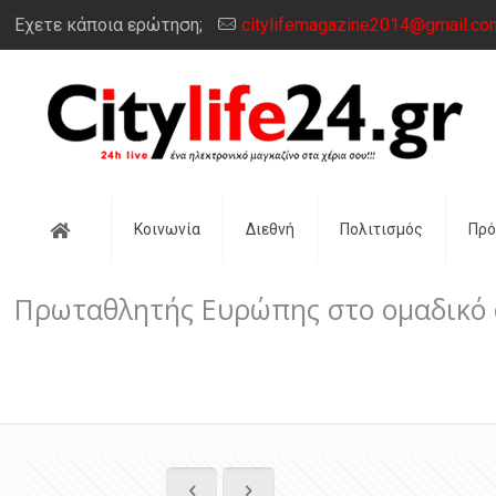
Έχετε κάποια ερώτηση;
citylifemagazine2014@gmail.co
Αρχική
Κοινωνία
Διεθνή
Πολιτισμός
Πρ
Πρωταθλητής Ευρώπης στο ομαδικό