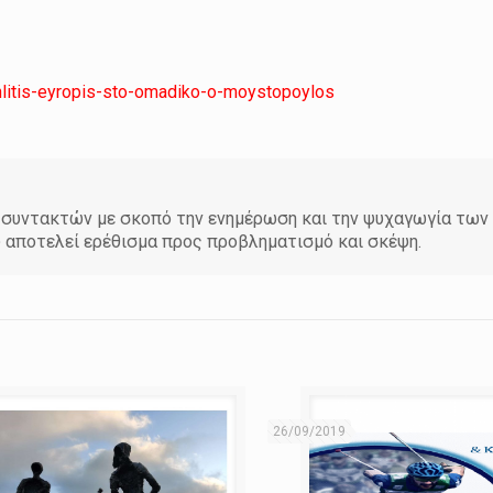
thlitis-eyropis-sto-omadiko-o-moystopoylos
άδα συντακτών με σκοπό την ενημέρωση και την ψυχαγωγία τω
υ αποτελεί ερέθισμα προς προβληματισμό και σκέψη.
26/09/2019