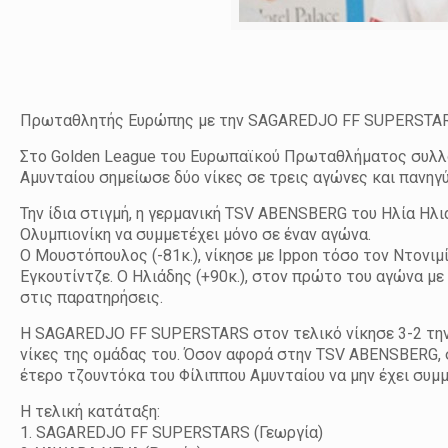
Πρωταθλητής Ευρώπης με την SAGAREDJO FF SUPERSTARS
Στο Golden League του Ευρωπαϊκού Πρωταθλήματος συλλό
Αμυνταίου σημείωσε δύο νίκες σε τρεις αγώνες και πανηγύ
Την ίδια στιγμή, η γερμανική TSV ABENSBERG του Ηλία Ηλι
Ολυμπιονίκη να συμμετέχει μόνο σε έναν αγώνα.
Ο Μουστόπουλος (-81κ.), νίκησε με Ippon τόσο τον Ντονι
Εγκουτίντζε. Ο Ηλιάδης (+90κ.), στον πρώτο του αγώνα μ
στις παρατηρήσεις.
Η SAGAREDJO FF SUPERSTARS στον τελικό νίκησε 3-2 την 
νίκες της ομάδας του. Όσον αφορά στην TSV ABENSBERG, σ
έτερο τζουντόκα του Φίλιππου Αμυνταίου να μην έχει συμ
Η τελική κατάταξη:
1. SAGAREDJO FF SUPERSTARS (Γεωργία)