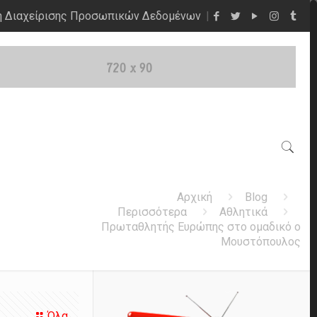
η Διαχείρισης Προσωπικών Δεδομένων
Αρχική
Blog
Περισσότερα
Αθλητικά
Πρωταθλητής Ευρώπης στο ομαδικό ο
Μουστόπουλος
Όλα