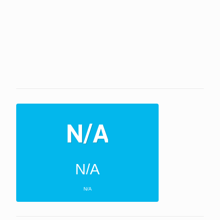
N/A
N/A
ΕΠΌΜΕΝΕΣ 4 ΜΈΡΕΣ