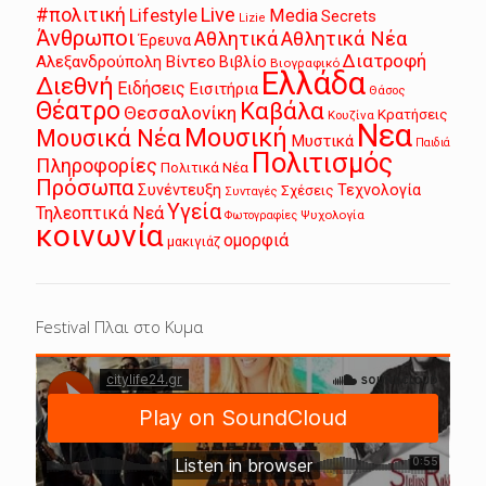
Live
#πολιτική
Lifestyle
Media
Secrets
Lizie
Άνθρωποι
Αθλητικά
Αθλητικά Νέα
Έρευνα
Διατροφή
Αλεξανδρούπολη
Βίντεο
Βιβλίο
Βιογραφικό
Ελλάδα
Διεθνή
Ειδήσεις
Εισιτήρια
Θάσος
Θέατρο
Καβάλα
Θεσσαλονίκη
Κρατήσεις
Κουζίνα
Νεα
Μουσική
Μουσικά Νέα
Μυστικά
Παιδιά
Πολιτισμός
Πληροφορίες
Πολιτικά Νέα
Πρόσωπα
Συνέντευξη
Τεχνολογία
Σχέσεις
Συνταγές
Υγεία
Τηλεοπτικά Νεά
Ψυχολογία
Φωτογραφίες
κοινωνία
ομορφιά
μακιγιάζ
Festival Πλαι στο Κυμα