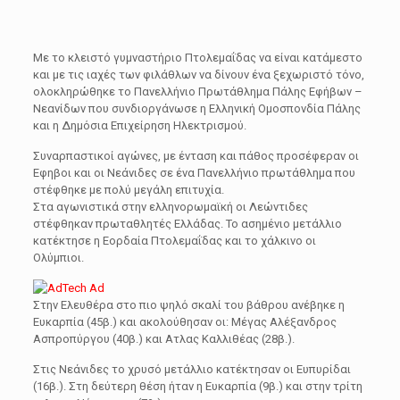
Με το κλειστό γυμναστήριο Πτολεμαΐδας να είναι κατάμεστο
και με τις ιαχές των φιλάθλων να δίνουν ένα ξεχωριστό τόνο,
ολοκληρώθηκε το Πανελλήνιο Πρωτάθλημα Πάλης Εφήβων –
Νεανίδων που συνδιοργάνωσε η Ελληνική Ομοσπονδία Πάλης
και η Δημόσια Επιχείρηση Ηλεκτρισμού.
Συναρπαστικοί αγώνες, με ένταση και πάθος προσέφεραν οι
Εφηβοι και οι Νεάνιδες σε ένα Πανελλήνιο πρωτάθλημα που
στέφθηκε με πολύ μεγάλη επιτυχία.
Στα αγωνιστικά στην ελληνορωμαϊκή οι Λεώντιδες
στέφθηκαν πρωταθλητές Ελλάδας. Το ασημένιο μετάλλιο
κατέκτησε η Εορδαία Πτολεμαΐδας και το χάλκινο οι
Ολύμπιοι.
Στην Ελευθέρα στο πιο ψηλό σκαλί του βάθρου ανέβηκε η
Ευκαρπία (45β.) και ακολούθησαν οι: Μέγας Αλέξανδρος
Ασπροπύργου (40β.) και Ατλας Καλλιθέας (28β.).
Στις Νεάνιδες το χρυσό μετάλλιο κατέκτησαν οι Ευπυρίδαι
(16β.). Στη δεύτερη θέση ήταν η Ευκαρπία (9β.) και στην τρίτη