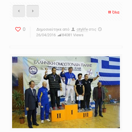
Όλα
0
Δημοσιεύτηκε από
citylife
στις
26/04/2016
84081 Views