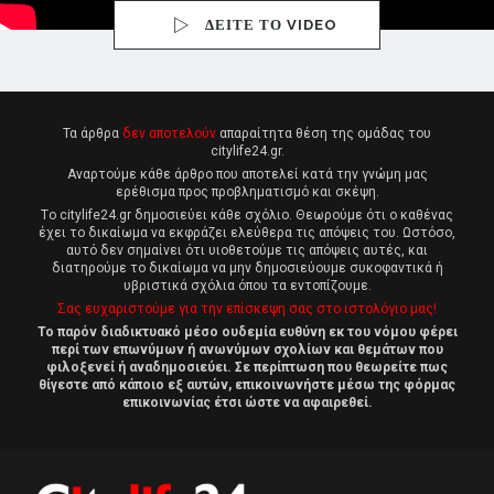
ΔΕΙΤΕ ΤΟ VIDEO
Τα άρθρα
δεν αποτελούν
απαραίτητα θέση της ομάδας του
citylife24.gr.
Αναρτούμε κάθε άρθρο που αποτελεί κατά την γνώμη μας
ερέθισμα προς προβληματισμό και σκέψη.
Tο citylife24.gr δημοσιεύει κάθε σχόλιο. Θεωρούμε ότι ο καθένας
έχει το δικαίωμα να εκφράζει ελεύθερα τις απόψεις του. Ωστόσο,
αυτό δεν σημαίνει ότι υιοθετούμε τις απόψεις αυτές, και
διατηρούμε το δικαίωμα να μην δημοσιεύουμε συκοφαντικά ή
υβριστικά σχόλια όπου τα εντοπίζουμε.
Σας ευχαριστούμε για την επίσκεψη σας στο ιστολόγιο μας!
Το παρόν διαδικτυακό μέσο ουδεμία ευθύνη εκ του νόμου φέρει
περί των επωνύμων ή ανωνύμων σχολίων και θεμάτων που
φιλοξενεί ή αναδημοσιεύει. Σε περίπτωση που θεωρείτε πως
θίγεστε από κάποιο εξ αυτών, επικοινωνήστε μέσω της φόρμας
επικοινωνίας έτσι ώστε να αφαιρεθεί.