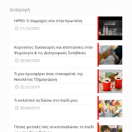
N/A
N/A
Διατροφή
N/A
N/A
HiPRO: Ο σύμμαχός σου στην πρωτεΐνη
N/A
N/A
21/10/2023
N/A
N/A
Powered by Forecast.io
Κορονοϊος: Εγκλεισμός και επιπτώσεις στην
Ψυχολογία & τις Διατροφικές Συνήθειες
02/06/2020
Τι μου προσφέρει ένας ντεκαφεϊνέ; της
Νικολέτας Τζημαγιώργη
22/12/2019
Τι κολατσιό να δώσω στο παιδί μου;
30/09/2019
Πόσες φυτικές ίνες να καταναλώσει το παιδί