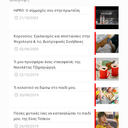
N/A
N/A
HiPRO: Ο σύμμαχός σου στην πρωτεΐνη
N/A
N/A
21/10/2023
N/A
N/A
Powered by Forecast.io
Κορονοϊος: Εγκλεισμός και επιπτώσεις στην
Ψυχολογία & τις Διατροφικές Συνήθειες
02/06/2020
Τι μου προσφέρει ένας ντεκαφεϊνέ; της
Νικολέτας Τζημαγιώργη
22/12/2019
Τι κολατσιό να δώσω στο παιδί μου;
30/09/2019
Πόσες φυτικές ίνες να καταναλώσει το παιδί
μου; της Εύας Τσάκου
26/09/2019