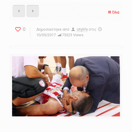
Όλα
0
Δημοσιεύτηκε από
citylife
στις
10/05/2017
75323 Views