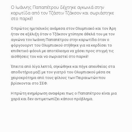
Ο Ιωάννης Παπαπέτρου δέχτηκε αγκωνιά στην
καρωτίδα από τον Τζάστιν Τζάκσον και σωριάστηκε
στο παρκέ!
Ο πρώτος ημιτελικός ανάμεσα στον Ολυμπιακό και τον Άρη
ήταν σε εξέλιξη όταν ο Τζάκσον χτύπησε άθελά του με τον
αγκώνα τον Ιωάννη Παπαπέτρου στην καρωτίδα όταν ο
φόργουορντ του Ολυμπιακού στήθηκε για να κερδίσει το
επιθετικό φάουλ με αποτέλεσμα να χάσει προς στιγμή τις
αισθήσεις του και να σωριαστεί στο παρκέ!
Έπειτα από λίγα λεπτά, σηκώθηκε και πήγε απευθείας στα
αποδυτήρια μαζί με τον γιατρό του Ολυμπιακού μέσα σε
χειροκρότημα από τους φίλους των Πειραιωτών που
βρίσκονται στο ΣΕΦ.
Η πρώτη ενημέρωση αναφέρει πως ο Παπαπέτρου είναι μια
χαρά και δεν αντιμετωπίζει κάποιο πρόβλημα.