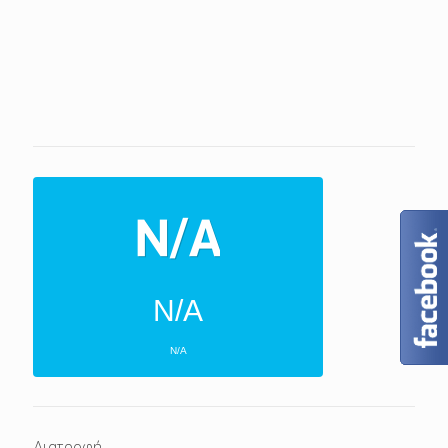
N/A
N/A
ΕΠΌΜΕΝΕΣ 4 ΜΈΡΕΣ
N/A
N/A
Διατροφή