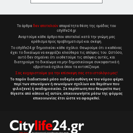
Τα άρθρα
δεν αποτελούν
απαραίτητα θέση της ομάδας του
citylife24.gr.
Αναρτούμε κάθε άρθρο που αποτελεί κατά την γνώμη μας
ερέθισμα προς προβληματισμό και σκέψη.
Tο citylife24.gr δημοσιεύει κάθε σχόλιο. Θεωρούμε ότι ο καθένας
έχει το δικαίωμα να εκφράζει ελεύθερα τις απόψεις του. Ωστόσο,
αυτό δεν σημαίνει ότι υιοθετούμε τις απόψεις αυτές, και
διατηρούμε το δικαίωμα να μην δημοσιεύουμε συκοφαντικά ή
υβριστικά σχόλια όπου τα εντοπίζουμε.
Σας ευχαριστούμε για την επίσκεψη σας στο ιστολόγιο μας!
Το παρόν διαδικτυακό μέσο ουδεμία ευθύνη εκ του νόμου φέρει
περί των επωνύμων ή ανωνύμων σχολίων και θεμάτων που
φιλοξενεί ή αναδημοσιεύει. Σε περίπτωση που θεωρείτε πως
θίγεστε από κάποιο εξ αυτών, επικοινωνήστε μέσω της φόρμας
επικοινωνίας έτσι ώστε να αφαιρεθεί.