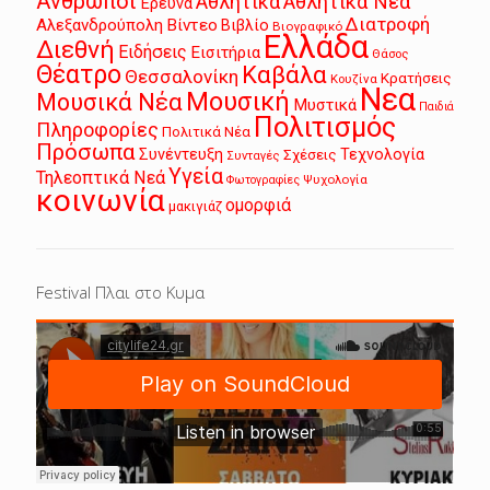
Άνθρωποι
Αθλητικά
Αθλητικά Νέα
Έρευνα
Διατροφή
Αλεξανδρούπολη
Βίντεο
Βιβλίο
Βιογραφικό
Ελλάδα
Διεθνή
Ειδήσεις
Εισιτήρια
Θάσος
Θέατρο
Καβάλα
Θεσσαλονίκη
Κρατήσεις
Κουζίνα
Νεα
Μουσική
Μουσικά Νέα
Μυστικά
Παιδιά
Πολιτισμός
Πληροφορίες
Πολιτικά Νέα
Πρόσωπα
Συνέντευξη
Τεχνολογία
Σχέσεις
Συνταγές
Υγεία
Τηλεοπτικά Νεά
Ψυχολογία
Φωτογραφίες
κοινωνία
ομορφιά
μακιγιάζ
Festival Πλαι στο Κυμα