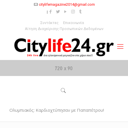
citylifemagazine2014@gmail.com
Συντάκτες
Επικοινωνία
Αίτηση Διαχείρισης Προσωπικών Δεδομένων
Ολυμπιακός: Καρδιοχτύπησαν με Παπαπέτρου!