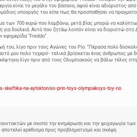
νεργία είναι το μεγάλο του βάσανο, αφού είναι αδιόριστος από
 αρμόδιος υπουργός του είπε πως θα προσπαθήσει να πραγματο
ίδομα των 700 ευρώ που λαμβάνω, μετά βίας μπορώ να καλύπτ
 για δουλειά. Αυτό που ζητάω λοιπόν είναι να διοριστώ στο 
ην εφημερίδα “Freddo”.
ή του, λίγο πριν τους Αγώνες του Ρίο. “Πέρασα πολύ δύσκολ
αυτό μου πολύ τυχερό- τελικά βρίσκεται ένας άνθρωπος με δ
 Σκέφτηκα λίγο πριν από τους Ολυμπιακούς να βάλω τέλος στη
-skeftika-na-aytoktoniso-prin-toys-olympiakoys-toy-rio
άδα συντακτών με σκοπό την ενημέρωση και την ψυχαγωγία τω
υ αποτελεί ερέθισμα προς προβληματισμό και σκέψη.