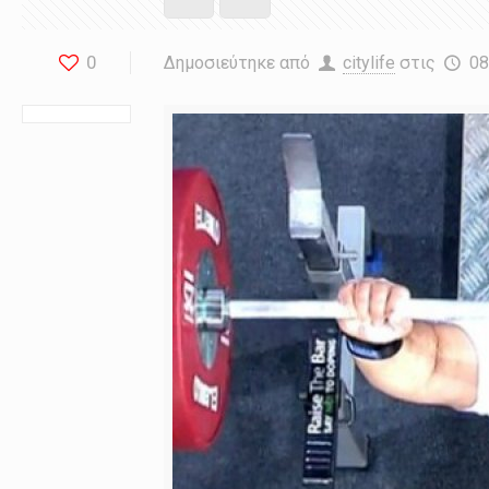
0
Δημοσιεύτηκε από
citylife
στις
08