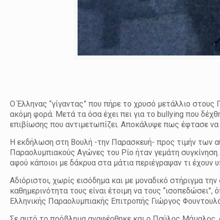
Ο Έλληνας “γίγαντας” που πήρε το χρυσό μετάλλιο στους 
ακόμη φορά. Μετά τα όσα έχει πει για το bullying που δέ
επιβίωσης που αντιμετωπίζει. Αποκάλυψε πως έφτασε να θ
Η εκδήλωση στη Βουλή -την Παρασκευή- προς τιμήν των α
Παραολυμπιακούς Αγώνες του Ρίο ήταν γεμάτη συγκίνηση. 
αφού κάποιοι με δάκρυα στα μάτια περιέγραψαν τι έχουν υ
Αδιόριστοι, χωρίς εισόδημα και με μοναδικό στήριγμα την 
καθημερινότητα τους είναι έτοιμη να τους “ισοπεδώσει”, 
Ελληνικής Παραολυμπιακής Επιτροπής Γιώργος Φουντουλ
Σε αυτό το πρόβλημα αναφέρθηκε και ο Παύλος Μάμαλος, σ