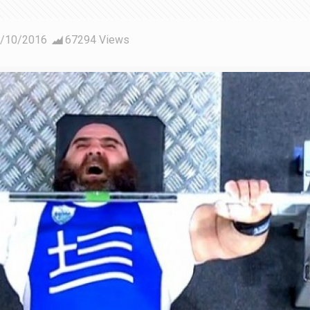
/10/2016
67294 Views