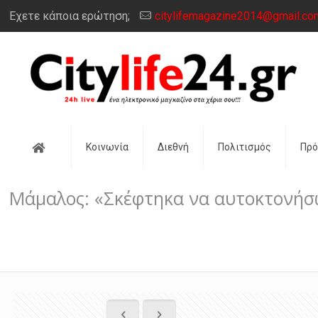
Έχετε κάποια ερώτηση;
citylifemagazine2014@gmail.co
Αρχική
Κοινωνία
Διεθνή
Πολιτισμός
Πρ
Μάμαλος: «Σκέφτηκα να αυτοκτονήσω