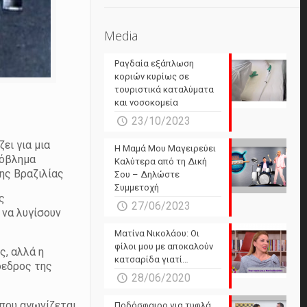
Media
Ραγδαία εξάπλωση
κοριών κυρίως σε
τουριστικά καταλύματα
και νοσοκομεία
23/10/2023
ει για μια
Η Μαμά Μου Μαγειρεύει
ρόβλημα
Καλύτερα από τη Δική
ης Βραζιλίας
Σου – Δηλώστε
Συμμετοχή
ς
27/06/2023
 να λυγίσουν
Ματίνα Νικολάου: Οι
φίλοι μου με αποκαλούν
ς, αλλά η
κατσαρίδα γιατί…
όεδρος της
28/06/2020
 που αγωνίζεται
Ποδόσφαιρο για τυφλά