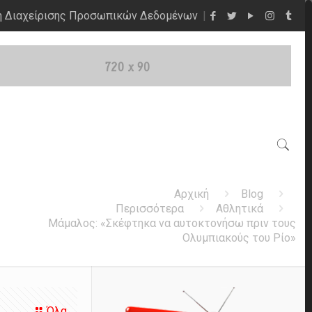
η Διαχείρισης Προσωπικών Δεδομένων
Αρχική
Blog
Περισσότερα
Αθλητικά
Μάμαλος: «Σκέφτηκα να αυτοκτονήσω πριν τους
Ολυμπιακούς του Ρίο»
Όλα