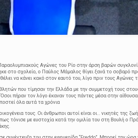
Παραολυμπιακούς Αγώνες του Ρίο στην άρση βαρών συγκλονίζ
χθηκε στο σχολείο, ο Παύλος Μάμαλος θίγει ξανά το σοβαρό π
έλει να κάνει κακό στον εαυτό του, λίγο πριν τους Αγώνες τ
θλητών που τίμησαν την Ελλάδα με την συμμετοχή τους στου
Όσοι πήραν τον λόγο έκαναν τους πάντες μέσα στην αίθουσα
ποστεί όλα αυτά τα χρόνια
οικογένεια τους. Οι άνθρωποι αυτοί είναι οι… νικητές της ζωή
όπως τόνισε με ευστοχία κατά την ομιλία του στη Βουλή ο Πρ
άκης.
ε συνέντευξη του στην εφημερίδα “Freddo”. Μπορεί την ώρα