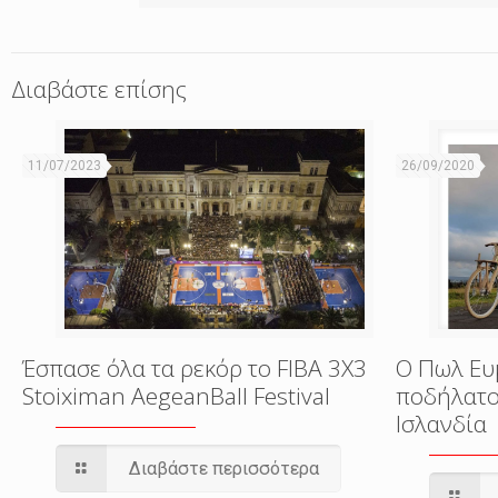
Διαβάστε επίσης
11/07/2023
26/09/2020
Έσπασε όλα τα ρεκόρ το FIBA 3X3
Ο Πωλ Ευ
Stoiximan AegeanBall Festival
ποδήλατο
Ισλανδία
Διαβάστε περισσότερα