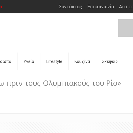
m
Συντάκτες
Επικοινωνία
Αίτησ
όσωπα
Υγεία
Lifestyle
Κουζίνα
Σκέψεις
 πριν τους Ολυμπιακούς του Ρίο»