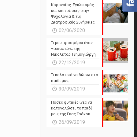
Powered by Forecast.io
Κορονοϊος: Εγκλεισμός
και επιπτώσεις στην
Ψυχολογία & τις
Διατροφικές Συνήθειες
02/06/2020
Τι μου προσφέρει ένας
ντεκαφεϊνέ; της
Νικολέτας Τζημαγιώργη
22/12/2019
Τι κολατσιό να δώσω στο
παιδί μου;
30/09/2019
Πόσες φυτικές ίνες να
καταναλώσει το παιδί
μου; της Εύας Τσάκου
26/09/2019