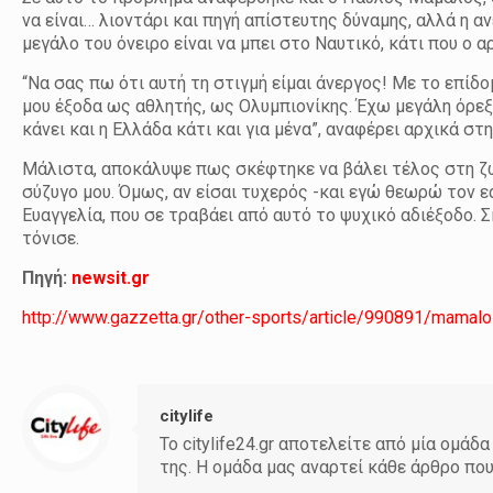
να είναι… λιοντάρι και πηγή απίστευτης δύναμης, αλλά η α
μεγάλο του όνειρο είναι να μπει στο Ναυτικό, κάτι που ο
“Να σας πω ότι αυτή τη στιγμή είμαι άνεργος! Με το επ
μου έξοδα ως αθλητής, ως Ολυμπιονίκης. Έχω μεγάλη όρεξη
κάνει και η Ελλάδα κάτι και για μένα”, αναφέρει αρχικά στ
Μάλιστα, αποκάλυψε πως σκέφτηκε να βάλει τέλος στη ζω
σύζυγο μου. Όμως, αν είσαι τυχερός -και εγώ θεωρώ τον ε
Ευαγγελία, που σε τραβάει από αυτό το ψυχικό αδιέξοδο.
τόνισε.
Πηγή:
newsit.gr
http://www.gazzetta.gr/other-sports/article/990891/mamalos
citylife
Το citylife24.gr αποτελείτε από μία ομ
της. Η ομάδα μας αναρτεί κάθε άρθρο πο