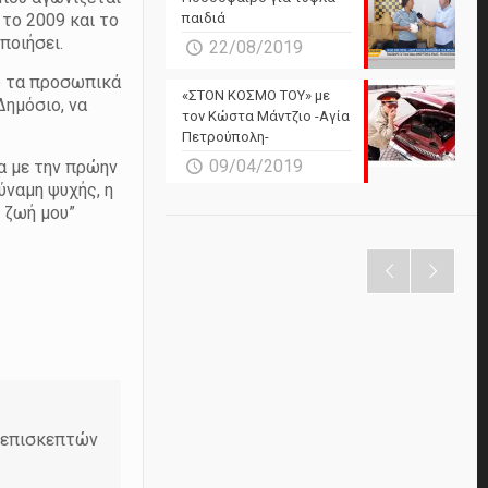
 το 2009 και το
παιδιά
ποιήσει.
22/08/2019
ω τα προσωπικά
«ΣΤΟΝ ΚΟΣΜΟ ΤΟΥ» με
Δημόσιο, να
τον Κώστα Μάντζιο -Αγία
Πετρούπολη-
09/04/2019
α με την πρώην
ύναμη ψυχής, η
 ζωή μου”
ν επισκεπτών