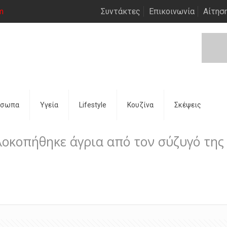
m
Συντάκτες
Επικοινωνία
Αίτησ
όσωπα
Υγεία
Lifestyle
Κουζίνα
Σκέψεις
οκοπήθηκε άγρια από τον σύζυγό της