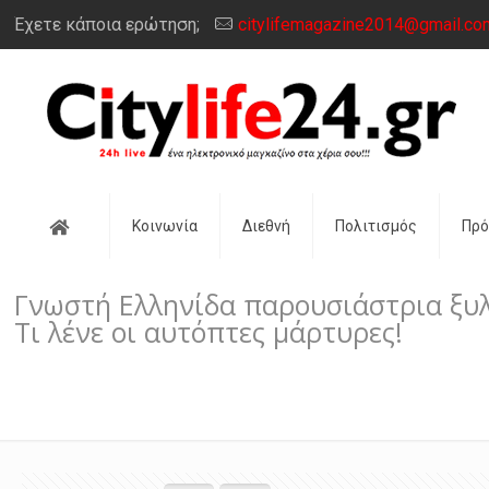
Έχετε κάποια ερώτηση;
citylifemagazine2014@gmail.co
Αρχική
Κοινωνία
Διεθνή
Πολιτισμός
Πρ
Γνωστή Ελληνίδα παρουσιάστρια ξυλ
Τι λένε οι αυτόπτες μάρτυρες!