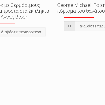
οκ με θερμόαιμους
George Michael: To ε
μπροστά στα έκπληκτα
πόρισμα του θανάτου
 Αννας Βίσση
Διαβάστε περ
Διαβάστε περισσότερα