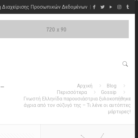
η Διαχείρισης Προσωπικών Δεδομένων
 –
Αρχική
Blog
Περισσότερα
Gossip
Γνωστή Ελληνίδα παρουσιάστρια ξυλοκοπήθηκε
άγρια από τον σύζυγό της – Τι λένε οι αυτόπτες
μάρτυρες!