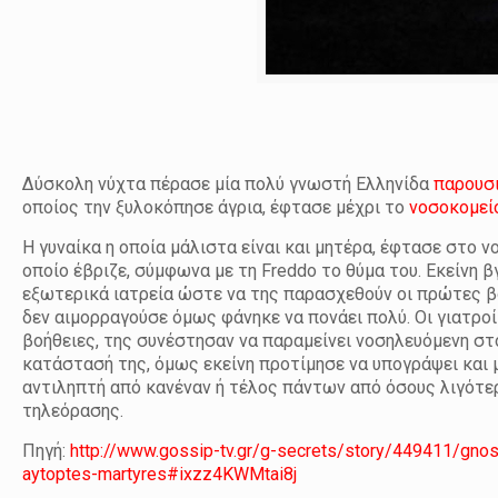
Δύσκολη νύχτα πέρασε μία πολύ γνωστή Ελληνίδα
παρουσ
οποίος την ξυλοκόπησε άγρια, έφτασε μέχρι το
νοσοκομεί
Η γυναίκα η οποία μάλιστα είναι και μητέρα, έφτασε στο 
οποίο έβριζε, σύμφωνα με τη Freddo το θύμα του. Εκείνη
εξωτερικά ιατρεία ώστε να της παρασχεθούν οι πρώτες β
δεν αιμορραγούσε όμως φάνηκε να πονάει πολύ. Οι γιατροί
βοήθειες, της συνέστησαν να παραμείνει νοσηλευόμενη στ
κατάστασή της, όμως εκείνη προτίμησε να υπογράψει και μ
αντιληπτή από κανέναν ή τέλος πάντων από όσους λιγότε
τηλεόρασης.
Πηγή:
http://www.gossip-tv.gr/g-secrets/story/449411/gnosti-
aytoptes-martyres#ixzz4KWMtai8j