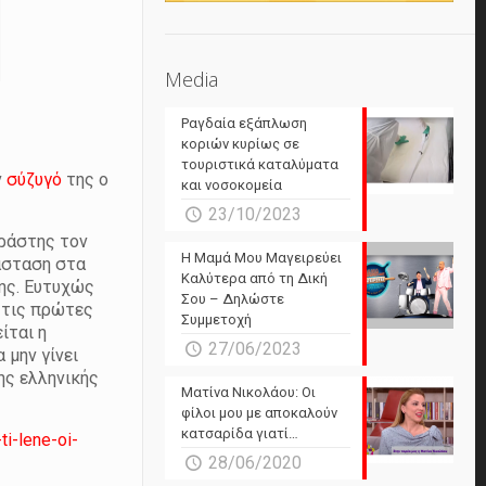
Media
Ραγδαία εξάπλωση
κοριών κυρίως σε
τουριστικά καταλύματα
ν
σύζυγό
της ο
και νοσοκομεία
23/10/2023
δράστης τον
Η Μαμά Μου Μαγειρεύει
τάσταση στα
Καλύτερα από τη Δική
ης. Ευτυχώς
Σου – Δηλώστε
ν τις πρώτες
Συμμετοχή
ίται η
27/06/2023
 μην γίνει
ης ελληνικής
Ματίνα Νικολάου: Οι
φίλοι μου με αποκαλούν
κατσαρίδα γιατί…
ti-lene-oi-
28/06/2020