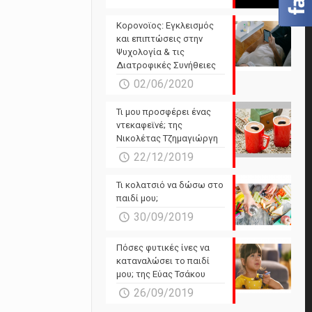
Powered by Forecast.io
Κορονοϊος: Εγκλεισμός
και επιπτώσεις στην
Ψυχολογία & τις
Διατροφικές Συνήθειες
02/06/2020
Τι μου προσφέρει ένας
ντεκαφεϊνέ; της
Νικολέτας Τζημαγιώργη
22/12/2019
Τι κολατσιό να δώσω στο
παιδί μου;
30/09/2019
Πόσες φυτικές ίνες να
καταναλώσει το παιδί
μου; της Εύας Τσάκου
26/09/2019