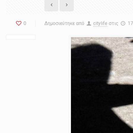
0
Δημοσιεύτηκε από
citylife
στις
17