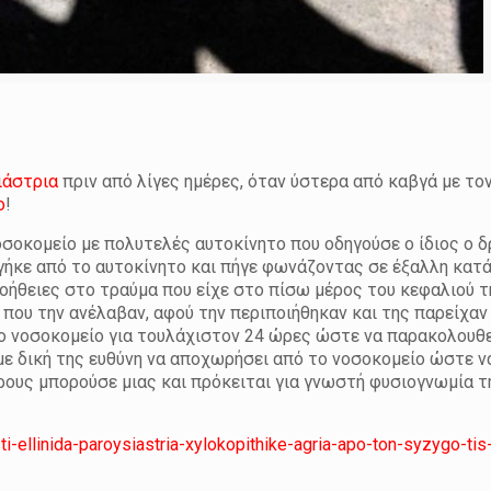
ιάστρια
πριν από λίγες ημέρες, όταν ύστερα από καβγά με το
ο
!
νοσοκομείο με πολυτελές αυτοκίνητο που οδηγούσε ο ίδιος ο 
 βγήκε από το αυτοκίνητο και πήγε φωνάζοντας σε έξαλλη κα
οήθειες στο τραύμα που είχε στο πίσω μέρος του κεφαλιού τ
 που την ανέλαβαν, αφού την περιποιήθηκαν και της παρείχα
ο νοσοκομείο για τουλάχιστον 24 ώρες ώστε να παρακολουθε
ε δική της ευθύνη να αποχωρήσει από το νοσοκομείο ώστε να
ρους μπορούσε μιας και πρόκειται για γνωστή φυσιογνωμία τ
ellinida-paroysiastria-xylokopithike-agria-apo-ton-syzygo-tis-