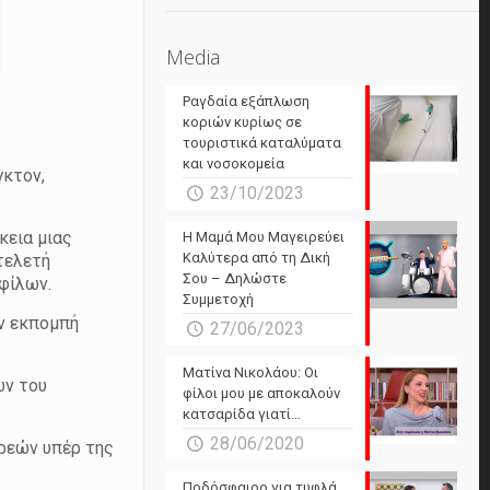
Media
Ραγδαία εξάπλωση
κοριών κυρίως σε
τουριστικά καταλύματα
και νοσοκομεία
κτον,
23/10/2023
κεια μιας
Η Μαμά Μου Μαγειρεύει
Καλύτερα από τη Δική
τελετή
Σου – Δηλώστε
φίλων.
Συμμετοχή
ν εκπομπή
27/06/2023
Ματίνα Νικολάου: Οι
ων του
φίλοι μου με αποκαλούν
κατσαρίδα γιατί…
28/06/2020
ρεών υπέρ της
Ποδόσφαιρο για τυφλά