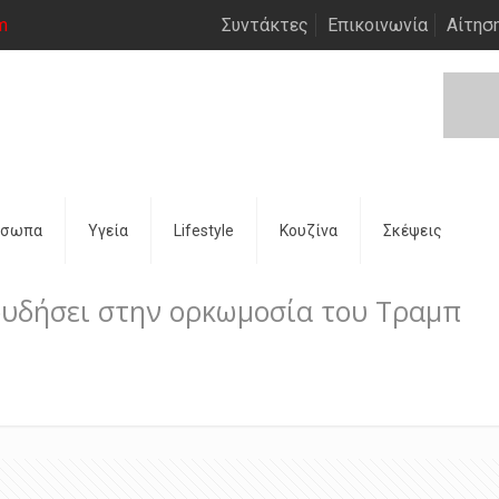
m
Συντάκτες
Επικοινωνία
Αίτησ
όσωπα
Υγεία
Lifestyle
Κουζίνα
Σκέψεις
γουδήσει στην ορκωμοσία του Τραμπ