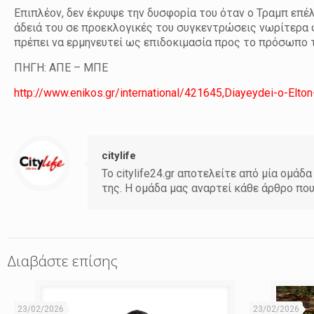
Επιπλέον, δεν έκρυψε την δυσφορία του όταν ο Τραμπ επέλ
άδειά του σε προεκλογικές του συγκεντρώσεις νωρίτερα φ
πρέπει να ερμηνευτεί ως επιδοκιμασία προς το πρόσωπο 
ΠΗΓΗ: ΑΠΕ – ΜΠΕ
http://www.enikos.gr/international/421645,Diayeydei-o-Elto
citylife
Το citylife24.gr αποτελείτε από μία ομ
της. Η ομάδα μας αναρτεί κάθε άρθρο πο
Διαβάστε επίσης
23/02/2026
23/02/2026