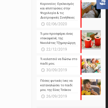
Powered by Forecast.io
Κορονοϊος: Εγκλεισμός
και επιπτώσεις στην
Ψυχολογία & τις
Διατροφικές Συνήθειες
02/06/2020
Τι μου προσφέρει ένας
ντεκαφεϊνέ; της
Νικολέτας Τζημαγιώργη
22/12/2019
Τι κολατσιό να δώσω στο
παιδί μου;
30/09/2019
Πόσες φυτικές ίνες να
καταναλώσει το παιδί
μου; της Εύας Τσάκου
26/09/2019