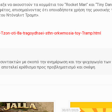
εξε να ακουστούν τα κομμάτια του “Rocket Man” και “Tiny Dan
έτος, επισημαίνοντας ότι οποιαδήποτε χρήση της μουσικής 
του Ντόναλντ Τραμπ».
n-Tzon-oti-8a-tragoydhsei-sthn-orkwmosia-toy-Tramp.html
άδα συντακτών με σκοπό την ενημέρωση και την ψυχαγωγία τω
υ αποτελεί ερέθισμα προς προβληματισμό και σκέψη.
30/07/2025