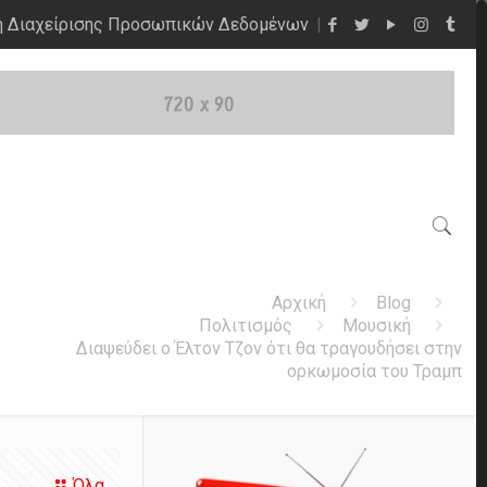
η Διαχείρισης Προσωπικών Δεδομένων
Αρχική
Blog
Πολιτισμός
Μουσική
Διαψεύδει ο Έλτον Τζον ότι θα τραγουδήσει στην
ορκωμοσία του Τραμπ
Όλα