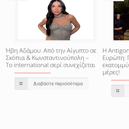
Ήβη Αδάμου: Από την Αίγυπτο σε
Η Antigon
Σκόπια & Κωνσταντινούπολη –
Ευρώπη: 
Το international σερί συνεχίζεται
εκατομμύ
μέρες!
Διαβάστε περισσότερα