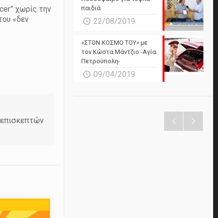
cer” χωρίς την
παιδιά
του «δεν
22/08/2019
«ΣΤΟΝ ΚΟΣΜΟ ΤΟΥ» με
τον Κώστα Μάντζιο -Αγία
Πετρούπολη-
09/04/2019
ν επισκεπτών