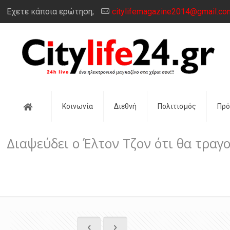
Έχετε κάποια ερώτηση;
citylifemagazine2014@gmail.co
Αρχική
Κοινωνία
Διεθνή
Πολιτισμός
Πρ
Διαψεύδει ο Έλτον Τζον ότι θα τρα