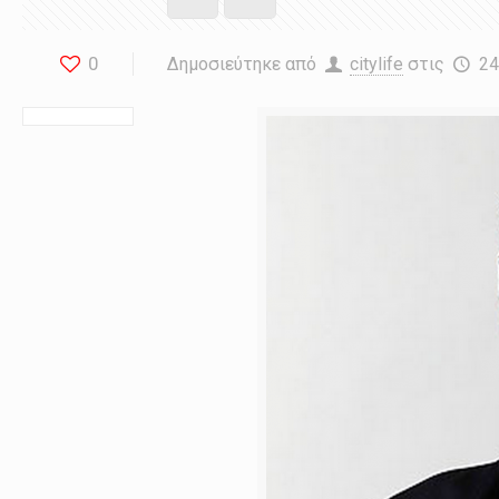
0
Δημοσιεύτηκε από
citylife
στις
24