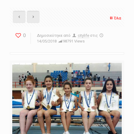
Όλα
0
Δημοσιεύτηκε από
citylife
στις
14/05/2018
98791 Views