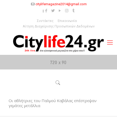
citylifemagazine2014@gmail.com
Συντάκτες
Επικοινωνία
Αίτηση Διαχείρισης Προσωπικών Δεδομένων
Oι αθλήτριες του Παλμού Καβάλας επέστρεψαν
γεμάτες μετάλλια