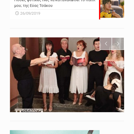
μου; της Εύας Τσάκου
26/09/2019