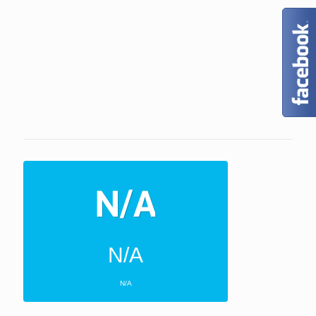
N/A
N/A
ΕΠΌΜΕΝΕΣ 4 ΜΈΡΕΣ