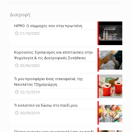
N/A
N/A
Διατροφή
N/A
N/A
HiPRO: Ο σύμμαχός σου στην πρωτεΐνη
N/A
N/A
21/10/2023
N/A
N/A
Powered by Forecast.io
Κορονοϊος: Εγκλεισμός και επιπτώσεις στην
Ψυχολογία & τις Διατροφικές Συνήθειες
02/06/2020
Τι μου προσφέρει ένας ντεκαφεϊνέ; της
Νικολέτας Τζημαγιώργη
22/12/2019
Τι κολατσιό να δώσω στο παιδί μου;
30/09/2019
Πόσες φυτικές ίνες να καταναλώσει το παιδί