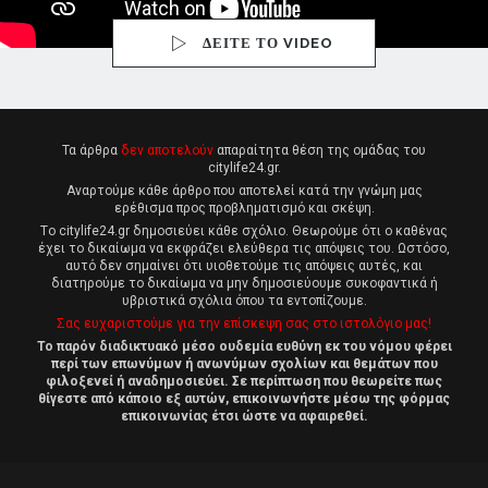
ΔΕΙΤΕ ΤΟ VIDEO
Τα άρθρα
δεν αποτελούν
απαραίτητα θέση της ομάδας του
citylife24.gr.
Αναρτούμε κάθε άρθρο που αποτελεί κατά την γνώμη μας
ερέθισμα προς προβληματισμό και σκέψη.
Tο citylife24.gr δημοσιεύει κάθε σχόλιο. Θεωρούμε ότι ο καθένας
έχει το δικαίωμα να εκφράζει ελεύθερα τις απόψεις του. Ωστόσο,
αυτό δεν σημαίνει ότι υιοθετούμε τις απόψεις αυτές, και
διατηρούμε το δικαίωμα να μην δημοσιεύουμε συκοφαντικά ή
υβριστικά σχόλια όπου τα εντοπίζουμε.
Σας ευχαριστούμε για την επίσκεψη σας στο ιστολόγιο μας!
Το παρόν διαδικτυακό μέσο ουδεμία ευθύνη εκ του νόμου φέρει
περί των επωνύμων ή ανωνύμων σχολίων και θεμάτων που
φιλοξενεί ή αναδημοσιεύει. Σε περίπτωση που θεωρείτε πως
θίγεστε από κάποιο εξ αυτών, επικοινωνήστε μέσω της φόρμας
επικοινωνίας έτσι ώστε να αφαιρεθεί.