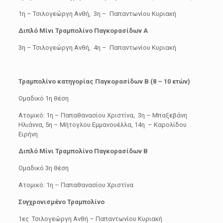
1
η
– Τσιλογεώργη Ανθή, 3
η
– Παπαντωνίου Κυριακή
Διπλό Μίνι Τραμπολίνο Παγκορασίδων Α
3
η
– Τσιλογεώργη Ανθή, 4
η
– Παπαντωνίου Κυριακή
Τραμπολίνο κατηγορίας Παγκορασίδων Β (8 – 10 ετών)
Ομαδικό 1
η
θέση
Ατομικό: 1
η
– Παπαθανασίου Χριστίνα, 3
η
– Μπαξεβάνη
Ηλιάννα, 5
η
– Μήτογλου Εμμανουέλλα, 14
η
– Καρολίδου
Ειρήνη
Διπλό Μίνι Τραμπολίνο Παγκορασίδων Β
Ομαδικό 3
η
θέση
Ατομικό: 1
η
– Παπαθανασίου Χριστίνα
Συγχρονισμένο Τραμπολίνο
1
ες
Τσιλογεώργη Ανθή – Παπαντωνίου Κυριακή