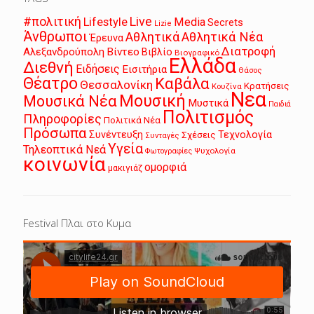
Live
#πολιτική
Lifestyle
Media
Secrets
Lizie
Άνθρωποι
Αθλητικά
Αθλητικά Νέα
Έρευνα
Διατροφή
Αλεξανδρούπολη
Βίντεο
Βιβλίο
Βιογραφικό
Ελλάδα
Διεθνή
Ειδήσεις
Εισιτήρια
Θάσος
Θέατρο
Καβάλα
Θεσσαλονίκη
Κρατήσεις
Κουζίνα
Νεα
Μουσική
Μουσικά Νέα
Μυστικά
Παιδιά
Πολιτισμός
Πληροφορίες
Πολιτικά Νέα
Πρόσωπα
Συνέντευξη
Τεχνολογία
Σχέσεις
Συνταγές
Υγεία
Τηλεοπτικά Νεά
Ψυχολογία
Φωτογραφίες
κοινωνία
ομορφιά
μακιγιάζ
Festival Πλαι στο Κυμα