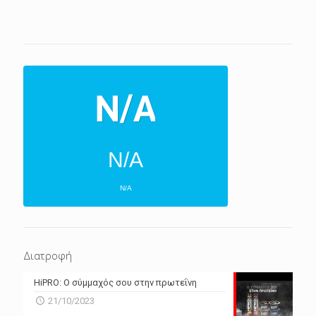
N/A
N/A
ΕΠΌΜΕΝΕΣ 4 ΜΈΡΕΣ
N/A
N/A
Διατροφή
N/A
N/A
HiPRO: Ο σύμμαχός σου στην πρωτεΐνη
N/A
N/A
21/10/2023