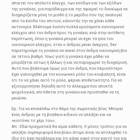
απαιτεί τον απόλυτο έλεγχο, των εσόδων και των εξόδων
της γυναίκας, για παράδειγμα και της αφαιρεί το δικαίωμα να
διαχειρίζεται μόνη το μισθό ή το μερίδιο που της αναλογεί
από τα έσοδα του σπιτιού, κάνοντάς την να χάνει κάθε
αυτονομία. Βλέπουμε λοιπόν πολλά κρούσματα οικονομικού
ελέγχου από τον άνδρα προς τη γυναίκα, ενώ στην αντίθετη
περίπτωση, όπου η γυναίκα μπορεί να έχει τα ηνία του
οικονομικού ελέγχου, όταν ο άνδρας μένει άνεργος, δεν
παρατηρούμε τη γυναίκα να ασκεί στον άνδρα οικονομική βία
σε τέτοιο βαθμό. Ίσως γιατί η γυναίκα έχει μάθει να
μοιράζεται ούτως ή άλλως ή και να παραχωρεί τη διαχείριση.
Αυτό που βλέπουμε όμως για τον άνδρα, που περισσότερο
έχει γαλουχηθεί με τον κοινωνικό ρόλο του κουβαλητή, είναι
ότι το να χάνει αυτό το ρόλο, φέρνει επιθετικότητα. Για να
εξισορροπήσει δηλαδή αυτό το έλλειμμα που αποκτά
ψυχολογικά, επιτίθεται στη γυναίκα και προσπαθεί να τη
μειώσει.
Ερ.: Για να επανέλθω στο θέμα της σωματικής βίας: Μπορεί
ένας άνδρας με τη βοήθεια ειδικού να αλλάξει και να
«κοντύνει το χέρι του»;
Απ.: Εδώ πραγματικά θα είμαι κάθετη. Ο μόνος τρόπος για να
αλλάξει συμπεριφορά ένα βίαιο άτομο είναι να αντιληφθεί το
ίδιο ότι έχει πρόβλημα και ότι κάνει κακό στον εαυτό του και