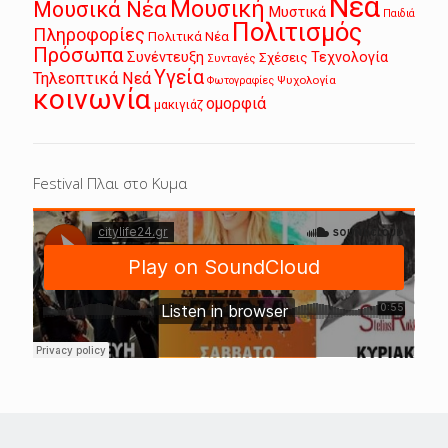
Νεα
Μουσική
Μουσικά Νέα
Μυστικά
Παιδιά
Πολιτισμός
Πληροφορίες
Πολιτικά Νέα
Πρόσωπα
Συνέντευξη
Τεχνολογία
Σχέσεις
Συνταγές
Υγεία
Τηλεοπτικά Νεά
Ψυχολογία
Φωτογραφίες
κοινωνία
ομορφιά
μακιγιάζ
Festival Πλαι στο Κυμα