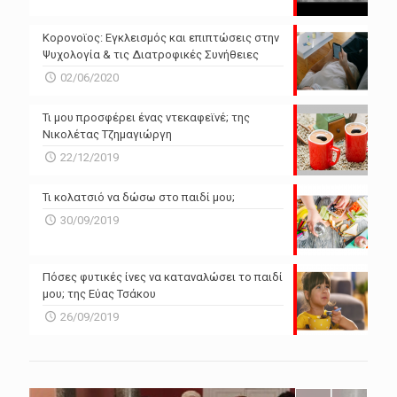
N/A
N/A
Powered by Forecast.io
Κορονοϊος: Εγκλεισμός και επιπτώσεις στην
Ψυχολογία & τις Διατροφικές Συνήθειες
02/06/2020
Τι μου προσφέρει ένας ντεκαφεϊνέ; της
Νικολέτας Τζημαγιώργη
22/12/2019
Τι κολατσιό να δώσω στο παιδί μου;
30/09/2019
Πόσες φυτικές ίνες να καταναλώσει το παιδί
μου; της Εύας Τσάκου
26/09/2019