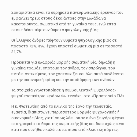
Σοκαριστικά είναι τα ευρήματα πανευρωπαϊκής έρευνας που
εμφανίζει τρεις στους δέκα άντρες στην Ελλάδα να
κακοποιούνται σωματικά από τη γυναίκα τους ,ενώ επτά
στους δέκα πέφτουν θύματα ψυχολογικής βίας.
Οι Έλληνες άνδρες πέφτουν θύματα ψυχολογικής βίας σε
ποσοστό 72%, ενώ έχουν υποστεί σωματική βία σε ποσοστό
31,7%.
Πρόκειται για ελαφριάς μορφής σωματική βία, δηλαδή η
γυναίκα τραβάει απότομα τον άνδρα, τον σπρώχνει, του
πετάει αντικείμενα, τον χαστουκίζει και όλα αυτά συνδέονται
με την οικονομική κρίση και την αποδόμηση των ανδρών.
Τα στοιχεία γνωστοποίησε η συμβουλευτική ψυχολόγος-
ψυχοθεραπεύτρια Φρόσω Φωτεινάκη, στο «Πρακτορείο FM».
Η κ. Φωτεινάκη από το κλινικό της έργο την τελευταία
εξαετία, διαπιστώνει περισσότερο μορφές ψυχολογικής ή
οικονομικής βίας, γιατί όπως λέει, σπάνια ένα ζευγάρι φέρνει
στο γραφείο το θέμα της σωματικής βίας και δυστυχώς είναι
κάτι που συνήθως καλύπτεται πίσω από κλειστές πόρτες.