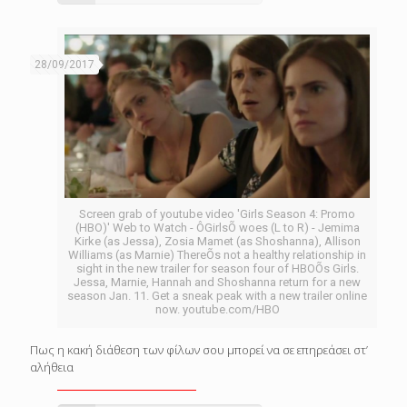
28/09/2017
Screen grab of youtube video 'Girls Season 4: Promo
(HBO)' Web to Watch - ÔGirlsÕ woes (L to R) - Jemima
Kirke (as Jessa), Zosia Mamet (as Shoshanna), Allison
Williams (as Marnie) ThereÕs not a healthy relationship in
sight in the new trailer for season four of HBOÕs Girls.
Jessa, Marnie, Hannah and Shoshanna return for a new
season Jan. 11. Get a sneak peak with a new trailer online
now. youtube.com/HBO
Πως η κακή διάθεση των φίλων σου μπορεί να σε επηρεάσει στ’
αλήθεια