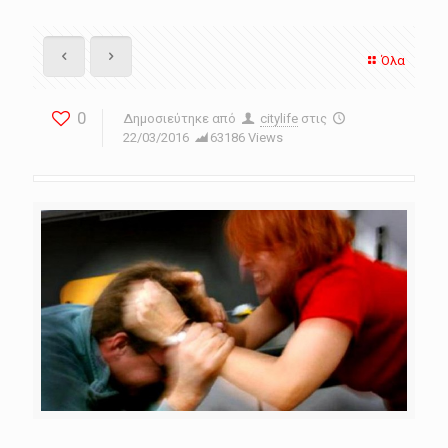
Όλα
0
Δημοσιεύτηκε από
citylife
στις
22/03/2016
63186 Views