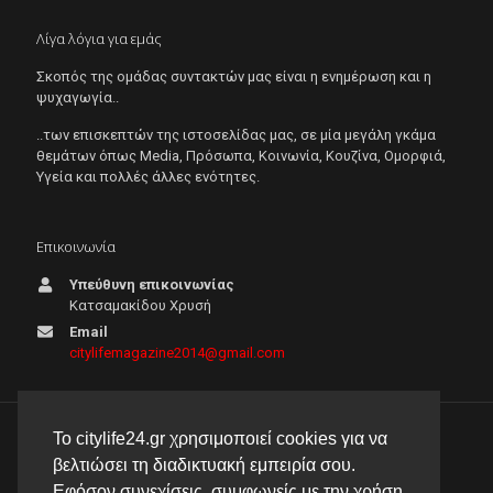
Λίγα λόγια για εμάς
Σκοπός της ομάδας συντακτών μας είναι η ενημέρωση και η
ψυχαγωγία..
..των επισκεπτών της ιστοσελίδας μας, σε μία μεγάλη γκάμα
θεμάτων όπως Μedia, Πρόσωπα, Κοινωνία, Κουζίνα, Ομορφιά,
Υγεία και πολλές άλλες ενότητες.
Επικοινωνία
Υπεύθυνη επικοινωνίας
Κατσαμακίδου Χρυσή
Email
citylifemagazine2014@gmail.com
Το citylife24.gr χρησιμοποιεί cookies για να
© 2026 City Life 24 | Με την επιφύλαξη κάθε νόμιμου
βελτιώσει τη διαδικτυακή εμπειρία σου.
δικαιώματος |
Πολιτική απορρήτου
Εφόσον συνεχίσεις, συμφωνείς με την χρήση