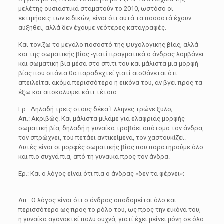
μελέτης ουσιαστικά σταματούν το 2010, ωστόσο οι
εκτιμήσεις των ειδικών, είναι ότι αυτά τα ποσοστά έχουν
αυξηθεί, αλλά δεν έχουμε νεότερες καταγραφές.
Και τονίζω το μεγάλο ποσοστό της ψυχολογικής βίας, αλλά
και της σωματικής βίας -γιατί πραγματικά ο άνδρας λαμβάνει
και σωματική βία μέσα στο σπίτι του και μάλιστα μία μορφή
βίας που σπάνια θα παραδεχτεί γιατί αισθάνεται ότι
απειλείται ακόμα περισσότερο η εικόνα του, αν βγει προς τα
έξω και αποκαλύψει κάτι τέτοιο.
Ερ.: Δηλαδή τρεις στους δέκα Έλληνες τρώνε ξύλο;
Απ.: Ακριβώς. Και μάλιστα μιλάμε για ελαφριάς μορφής
σωματική βία, δηλαδή η γυναίκα τραβάει απότομα τον άνδρα,
τον σπρώχνει, του πετάει αντικείμενα, τον χαστουκίζει.
Αυτές είναι οι μορφές σωματικής βίας που παρατηρούμε όλο
και πιο συχνά πια, από τη γυναίκα προς τον άνδρα.
Ερ.: Και ο λόγος είναι ότι πια ο άνδρας «δεν τα φέρνει»;
Απ.: Ο λόγος είναι ότι ο άνδρας αποδομείται όλο και
περισσότερο ως προς το ρόλο του, ως προς την εικόνα του,
η γυναίκα αγανακτεί πολύ συχνά, γιατί έχει μείνει μόνη σε όλο