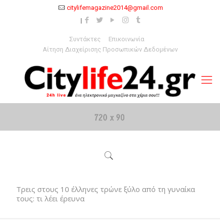
citylifemagazine2014@gmail.com
Συντάκτες
Επικοινωνία
Αίτηση Διαχείρισης Προσωπικών Δεδομένων
Τρεις στους 10 έλληνες τρώνε ξύλο από τη γυναίκα
τους: τι λέει έρευνα