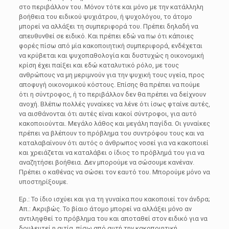
στο περιβάλλον του. Μόνον τότε και μόνο με την κατάλληλη
βοήθεια του ειδικού ψυχιάτρου, ή ψυχολόγου, το άτομο
μπορεί να αλλάξει τη συμπεριφορά του. Πρέπει δηλαδή να
απευθυνθεί σε ειδικό. Και πρέπει εδώ να πω ότι κάποιες
φορές πίσω από μία κακοποιητική συμπεριφορά, ενδέχεται
να κρύβεται και ψυχοπαθολογία και δυστυχώς η οικονομική
κρίση έχει παίξει και εδώ καταλυτικό ρόλο, με τους
ανθρώπους να μη μεριμνούν για την ψυχική τους υγεία, προς
αποφυγή οικονομικού κόστους. Επίσης θα πρέπει να πούμε
ότι η σύντροφος, ή το περιβάλλον δεν θα πρέπει να δείχνουν
ανοχή. Βλέπω πολλές γυναίκες να λένε ότι ίσως φταίνε αυτές,
να αισθάνονται ότι αυτές είναι κακοί σύντροφοι, για αυτό
κακοποιούνται. Μεγάλο λάθος και μεγάλη παγίδα. Οι γυναίκες
πρέπει να βλέπουν το πρόβλημα του συντρόφου τους και να
καταλαβαίνουν ότι αυτός ο άνθρωπος νοσεί για να κακοποιεί
και χρειάζεται να καταλάβει ο ίδιος το πρόβλημά του για να
αναζητήσει βοήθεια. Δεν μπορούμε να σώσουμε κανέναν.
Πρέπει ο καθένας να σώσει τον εαυτό του. Μπορούμε μόνο να
υποστηρίξουμε.
Ερ.: Το ίδιο ισχύει και για τη γυναίκα που κακοποιεί τον άνδρα;
Απ.: Ακριβώς. Το βίαιο άτομο μπορεί να αλλάξει μόνο αν
αντιληφθεί το πρόβλημα του και αποταθεί στον ειδικό για να
δουλευτεί η αιτία, πίσω από αυτή την κακοποιητική