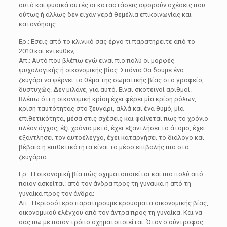
αυτό και φυσικά αυτές οι καταστάσεις αφορούν σχέσεις που
ούτως ή άλλως δεν είχαν γερά θεμέλια επικοινωνίας και
κατανόησης.
Ερ.: Εσείς από το κλινικό σας έργο τι παρατηρείτε από το
2010 και εντεύθεν;
Απ.: Αυτό που βλέπω εγώ είναι πιο πολύ οι μορφές
ψυχολογικής ή οικονομικής βίας. Σπάνια θα δούμε ένα
ζευγάρι να φέρνει το θέμα της σωματικής βίας στο γραφείο,
δυστυχώς. Δεν μιλάνε, για αυτό. Είναι σκοτεινοί αριθμοί.
Βλέπω ότι η οικονομική κρίση έχει φέρει μία κρίση ρόλων,
κρίση ταυτότητας στο ζευγάρι, αλλά και ένα θυμό, μία
επιθετικότητα, μέσα στις σχέσεις και φαίνεται πως το χρόνιο
πλέον άγχος, έξι χρόνια μετά, έχει εξαντλήσει το άτομο, έχει
εξαντλήσει τον αυτοέλεγχο, έχει καταργήσει το διάλογο και
βέβαια η επιθετικότητα είναι το μέσο επιβολής πια στα
ζευγάρια.
Ερ.: Η οικονομική βία πώς σχηματοποιείται και πιο πολύ από
ποιον ασκείται: από τον άνδρα προς τη γυναίκα ή από τη
γυναίκα προς τον άνδρα;
Απ.: Περισσότερο παρατηρούμε κρούσματα οικονομικής βίας,
οικονομικού ελέγχου από τον άντρα προς τη γυναίκα. Και να
σας πω με ποιον τρόπο σχηματοποιείται: Όταν ο σύντροφος