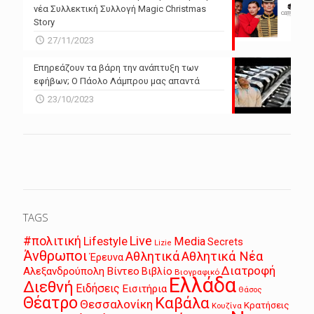
νέα Συλλεκτική Συλλογή Magic Christmas
Story
27/11/2023
Επηρεάζουν τα βάρη την ανάπτυξη των
εφήβων; Ο Πάολο Λάμπρου μας απαντά
23/10/2023
TAGS
Live
#πολιτική
Lifestyle
Media
Secrets
Lizie
Άνθρωποι
Αθλητικά
Αθλητικά Νέα
Έρευνα
Διατροφή
Αλεξανδρούπολη
Βίντεο
Βιβλίο
Βιογραφικό
Ελλάδα
Διεθνή
Ειδήσεις
Εισιτήρια
Θάσος
Θέατρο
Καβάλα
Θεσσαλονίκη
Κρατήσεις
Κουζίνα