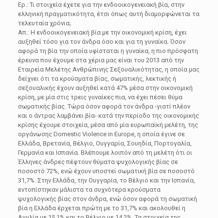
Ερ.: Τι στοιχεία έχετε για την ενδοοικογενειακή βία, στην
ελληνική πραγματικότητα, έτσι όπως αυτή διαμορφώνεται τα
τελευταία χρόνια;
Απ.: Η ενδοοικογενειακή βία με την οικονομική κρίση, έχει
αυξηθεί τόσο για τον άνδρα όσο και για τη γυναίκα. Όσον
αφορά τη βία την οποία υφίσταται η γυναίκα, η πιο πρόσφατη
έρευνα που έχουμε στα χέρια μας είναι του 2013 από την
Εταιρεία Μελέτης Ανθρώπινης Σεξουαλικότητας, η οποία μας
δείχνει ότι τα κρούσματα βίας, σωματικής, λεκτικής ή
σεξουαλικής έχουν αυξηθεί κατά 47% μέσα στην οικονομική
κρίση, με μία στις τρεις γυναίκες πια, να έχει πέσει θύμα
σωματικής βίας. Τώρα όσον αφορά τον άνδρα -γιατί πλέον
και ο άντρας λαμβάνει βία- κατά την περίοδο της οικονομικής
κρίσης έχουμε στοιχεία, μέσα από μία ευρωπαϊκή μελέτη, της
οργάνωσης Domestic Violence in Europe, η οποία έγινε σε
Ελλάδα, Βρετανία, Βέλγιο, Ουγγαρία, Σουηδία, Πορτογαλία,
Γερμανία και Ισπανία. Βλέπουμε λοιπόν από τη μελέτη ότι οι
Έλληνες άνδρες πέφτουν θύματα ψυχολογικής βίας σε
ποσοστό 72%, ενώ έχουν υποστεί σωματική βία σε ποσοστό
31,7%. Στην Ελλάδα, την Ουγγαρία, το Βέλγιο και την Ισπανία,
εντοπίστηκαν μάλιστα τα συχνότερα κρούσματα
ψυχολογικής βίας στον άνδρα, ενώ όσον αφορά τη σωματική
βία η Ελλάδα έρχεται πρώτη με το 31,7% και ακολουθεί η
Αγγλία με 15,1% και το Βέλγιο με 14,2%. Τα στοιχεία της