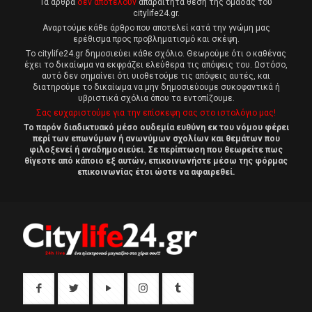
Τα άρθρα
δεν αποτελούν
απαραίτητα θέση της ομάδας του
citylife24.gr.
Αναρτούμε κάθε άρθρο που αποτελεί κατά την γνώμη μας
ερέθισμα προς προβληματισμό και σκέψη.
Tο citylife24.gr δημοσιεύει κάθε σχόλιο. Θεωρούμε ότι ο καθένας
έχει το δικαίωμα να εκφράζει ελεύθερα τις απόψεις του. Ωστόσο,
αυτό δεν σημαίνει ότι υιοθετούμε τις απόψεις αυτές, και
διατηρούμε το δικαίωμα να μην δημοσιεύουμε συκοφαντικά ή
υβριστικά σχόλια όπου τα εντοπίζουμε.
Σας ευχαριστούμε για την επίσκεψη σας στο ιστολόγιο μας!
Το παρόν διαδικτυακό μέσο ουδεμία ευθύνη εκ του νόμου φέρει
περί των επωνύμων ή ανωνύμων σχολίων και θεμάτων που
φιλοξενεί ή αναδημοσιεύει. Σε περίπτωση που θεωρείτε πως
θίγεστε από κάποιο εξ αυτών, επικοινωνήστε μέσω της φόρμας
επικοινωνίας έτσι ώστε να αφαιρεθεί.