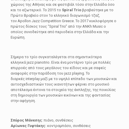
χώρους της Αθήνας και σε φεστιβάλ τόσο στην Ελλάδα όσο
και το εξωτερικό. Το 2015 το
Spiral Trio
βραβεύτηκε με το
Πρώτο Βραβείο στον 1ο ελληνικό διαγωνισμό τζαζ,
τον Apollon Jazz Competition Greece. Το 2017 κυκλοφόρησε ο
πρώτος δίσκος τους “Spiral Trio” από την ANKh Music ο
οποίος συνοδεύτηκε από περιοδεία στην Ελλάδα και την
Ευρώπη.
Σήμερα το τρίο συγκαταλέγεται στα σημαντικότερα
ελληνικά jazz pianotrio. Είναι ένα μοντέρνο τρίο με πολλές
επιρροές από τους μεγάλους του είδους και με σαφείς
αναφορές στην παράδοση του jazz playing. Το
διαρκές interplay μαζί με το υψηλό επίπεδο των μουσικών και
αυτοσχεδιαστικών τους ικανοτήτων φέρνει στο μουσικό
αποτέλεσμα έντονα τα στοιχεία της έκπληξης, της ποικιλίας
στη δημιουργία των μουσικών εικόνων και της φαντασίας
στην αφήγηση.
Σπύρος Μάνεσης
: πιάνο, συνθέσεις
Αρίωνας Γυφτάκης:
κοντραμπάσο, συνθέσεις