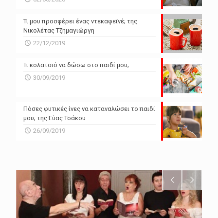
Τι μου προσφέρει ένας ντεκαφεϊνέ; της
Νικολέτας Τζημαγιώργη
22/12/2019
Τι κολατσιό να δώσω στο παιδί μου;
30/09/2019
Πόσες φυτικές ίνες να καταναλώσει το παιδί
μου; της Εύας Τσάκου
26/09/2019