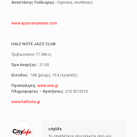
Αναστάσης Γούλιαρης:
τύμπανα, συνθέσεις
www.spyrosmanesis.com
HALF NOTE JAZZ CLUB
Τριβωνιανού 17, Μετς
Ώρα έναρξης:
21:30
Είσοδος:
10€ (μπαρ), 15 € (τραπέζι)
Προπώληση:
www.viva.gr
Πληροφορίες – Κρατήσεις:
210 9213310
www.halfnote.gr
citylife
Το citylife24.gr αποτελείτε από μία