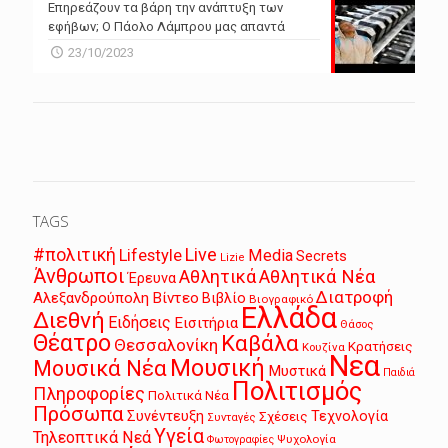
Επηρεάζουν τα βάρη την ανάπτυξη των
εφήβων; Ο Πάολο Λάμπρου μας απαντά
23/10/2023
TAGS
Live
#πολιτική
Lifestyle
Media
Secrets
Lizie
Άνθρωποι
Αθλητικά
Αθλητικά Νέα
Έρευνα
Διατροφή
Αλεξανδρούπολη
Βίντεο
Βιβλίο
Βιογραφικό
Ελλάδα
Διεθνή
Ειδήσεις
Εισιτήρια
Θάσος
Θέατρο
Καβάλα
Θεσσαλονίκη
Κρατήσεις
Κουζίνα
Νεα
Μουσική
Μουσικά Νέα
Μυστικά
Παιδιά
Πολιτισμός
Πληροφορίες
Πολιτικά Νέα
Πρόσωπα
Συνέντευξη
Τεχνολογία
Σχέσεις
Συνταγές
Υγεία
Τηλεοπτικά Νεά
Ψυχολογία
Φωτογραφίες