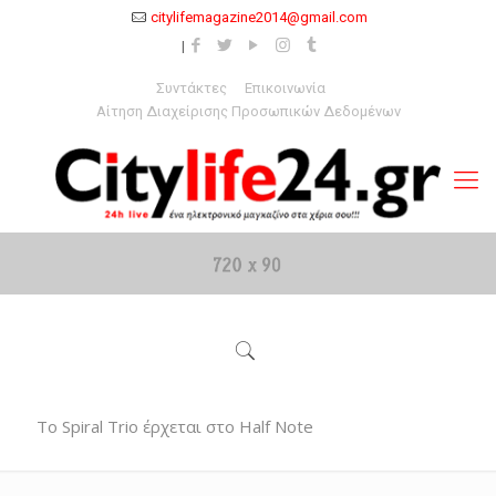
citylifemagazine2014@gmail.com
Συντάκτες
Επικοινωνία
Αίτηση Διαχείρισης Προσωπικών Δεδομένων
Το Spiral Trio έρχεται στο Half Note