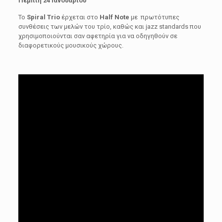
Πέμπτη 24 Ιανουαρίου
Το
Spiral
Trio
έρχεται στο
Half
Note
με πρωτότυπες
συνθέσεις των μελών του τρίο, καθώς και jazz standards που
χρησιμοποιούνται σαν αφετηρία για να οδηγηθούν σε
διαφορετικούς μουσικούς χώρους.