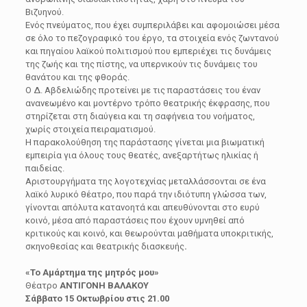
Βιζυηνού.
Ενός πνεύματος, που έχει συμπεριλάβει και αφομοιώσει μέσα
σε όλο το πεζογραφικό του έργο, τα στοιχεία ενός ζωντανού
και πηγαίου λαϊκού πολιτισμού που εμπεριέχει τις δυνάμεις
της ζωής και της πίστης, να υπερνικούν τις δυνάμεις του
θανάτου και της φθοράς.
Ο Δ. Αβδελιώδης προτείνει με τις παραστάσεις του έναν
ανανεωμένο και μοντέρνο τρόπο θεατρικής έκφρασης, που
στηρίζεται στη διαύγεια και τη σαφήνεια του νοήματος,
χωρίς στοιχεία πειραματισμού.
Η παρακολούθηση της παράστασης γίνεται μια βιωματική
εμπειρία για όλους τους θεατές, ανεξαρτήτως ηλικίας ή
παιδείας.
Αριστουργήματα της λογοτεχνίας μεταλλάσσονται σε ένα
λαϊκό λυρικό θέατρο, που παρά την ιδιότυπη γλώσσα των,
γίνονται απόλυτα κατανοητά και απευθύνονται στο ευρύ
κοινό, μέσα από παραστάσεις που έχουν υμνηθεί από
κριτικούς και κοινό, και θεωρούνται μαθήματα υποκριτικής,
σκηνοθεσίας και θεατρικής διασκευής
.
«Το Αμάρτημα της μητρός μου»
Θέατρο
ΑΝΤΙΓΟΝΗ ΒΑΛΑΚΟΥ
Σάββατο 15 Οκτωβρίου στις 21.00