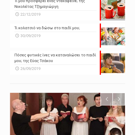
Τι μου προσφέρει ένας ντεκαφεϊνέ; της
Νικολέτας Τζημαγιώργη
22/12/2019
Τι κολατσιό να δώσω στο παιδί μου;
30/09/2019
Πόσες φυτικές ίνες να καταναλώσει το παιδί
μου; της Εύας Τσάκου
26/09/2019