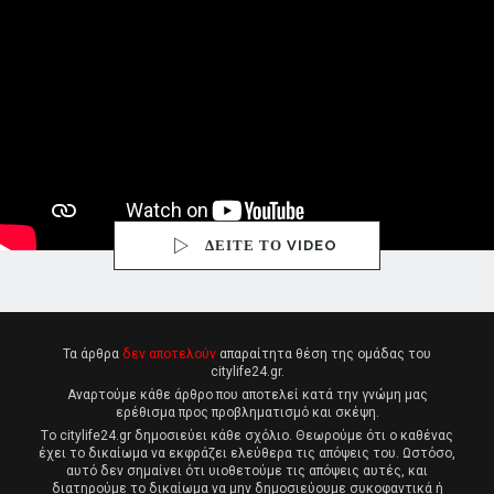
ΔΕΙΤΕ ΤΟ VIDEO
Τα άρθρα
δεν αποτελούν
απαραίτητα θέση της ομάδας του
citylife24.gr.
Αναρτούμε κάθε άρθρο που αποτελεί κατά την γνώμη μας
ερέθισμα προς προβληματισμό και σκέψη.
Tο citylife24.gr δημοσιεύει κάθε σχόλιο. Θεωρούμε ότι ο καθένας
έχει το δικαίωμα να εκφράζει ελεύθερα τις απόψεις του. Ωστόσο,
αυτό δεν σημαίνει ότι υιοθετούμε τις απόψεις αυτές, και
διατηρούμε το δικαίωμα να μην δημοσιεύουμε συκοφαντικά ή