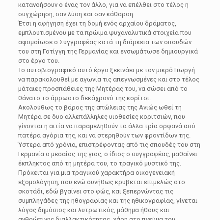
κατανοήσουν ο ένας τον άλλο, για να επέλθει στο τέλος η
συγχώρηση, σαν λύση και σαν κάθαρση.
Έτσι η αφήγηση έχει τη δομή ενός αρχαίου δράματος,
εμπλουτισμένου με τα πρώιμα ψυχαναλυτικά στοιχεία που
αφομοίωσε ο Συγγραφέας κατά τη διάρκεια των σπουδών
του στη Γοτίγγη της Γερμανίας και ενσωμάτωσε δημιουργικά
στο έργο του.
Το αυτοβιογραφικό αυτό έργο ξεκινάει με τον μικρό Γιωργή
να παρακολουθεί με αγωνία τις απεγνωσμένες και στο τέλος
μάταιες προσπάθειες της Μητέρας του, να σώσει από το
θάνατο το άρρωστο δεκάχρονό της κορίτσι.
Ακολούθως το βάρος της απώλειας της Ανιώς ωθεί τη
Μητέρα σε δυο αλλεπάλληλες υιοθεσίες κοριτσιών, που
γίνονται η αιτία να παραμεληθούν τα άλλα τρία ορφανά από
πατέρα αγόρια της, και να στερηθούν των φροντίδων της.
Ύστερα από χρόνια, επιστρέφοντας από τις σπουδές του στη
Γερμανία ο μεσαίος της γιος, ο ίδιος ο συγγραφέας, μαθαίνει
έκπληκτος από τη μητέρα του, το τραγικό μυστικό της.
Πρόκειται για μια τραγικού χαρακτήρα οικογενειακή
εξομολόγηση, που ενώ συνήθως κρύβεται επιμελώς στο
σκοτάδι, εδώ βγαίνει στο φώς, και ξεπερνώντας τις
συμπληγάδες της ηθογραφίας και της ηθικογραφίας, γίνεται
λόγος δημόσιος και λυτρωτικός, μάθημα ήθους και
ανθρώπινης διαλλακτικότητας, χάρη στο πνεύμα του