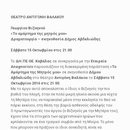
ΘΕΑΤΡΟ ΑΝΤΙΓΟΝΗ ΒΑΛΑΚΟΥ
Γεωργίου Βιζυηνού
«Το αμάρτημα της μητρός μου»
Δραματουργία – σκηνοθεσία Δήμος Αβδελιώδης
Σάββατο 15 Οκτωβρίου στις 21.00
Το
ΔΗ.ΠΕ.ΘΕ. Καβάλας
σε συνεργασία με την
Εταιρεία
Anagnorisis
παρουσιάζουν τη διακεκριμένη παράσταση
«Το
Αμάρτημα της Μητρός μου»
σε σκηνοθεσία
Δήμου
Αβδελιώδη
στο θέατρο
Αντιγόνη Βαλάκου
το
Σάββατο 15
Οκτωβρίου 2016 στις 21:00.
Με το έργο αυτό αποκαλύπτει ο ίδιος ο Βιζυηνός την πιο
βαθιά του πληγή, όταν σε πολύ μικρή ηλικία ακούει μια νύχτα
τη Μητέρα του, να παρακαλεί μέσα στην εκκλησία το θεό να
πάρει εκείνον, στη θέση της βαριά ασθενούς αδελφής του.
Ο πρωταγωνιστές του έργου (ο Βιζυηνός με την Μητέρα του),
έχουν όλα τα στοιχεία των αρχετυπικών ηρώων που
εμπλέκονται σε ένα τραγικό συμβάν από τη Μοίρα. Το μόνο
που μπορούν να πράξουν οι ίδιοι συνειδητά, είναι να