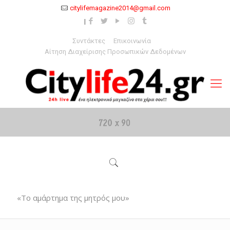
citylifemagazine2014@gmail.com
Συντάκτες
Επικοινωνία
Αίτηση Διαχείρισης Προσωπικών Δεδομένων
«Το αμάρτημα της μητρός μου»