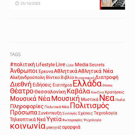
23/10/2023
TAGS
Live
#πολιτική
Lifestyle
Media
Secrets
Lizie
Άνθρωποι
Αθλητικά
Αθλητικά Νέα
Έρευνα
Διατροφή
Αλεξανδρούπολη
Βίντεο
Βιβλίο
Βιογραφικό
Ελλάδα
Διεθνή
Ειδήσεις
Εισιτήρια
Θάσος
Θέατρο
Καβάλα
Θεσσαλονίκη
Κρατήσεις
Κουζίνα
Νεα
Μουσική
Μουσικά Νέα
Μυστικά
Παιδιά
Πολιτισμός
Πληροφορίες
Πολιτικά Νέα
Πρόσωπα
Συνέντευξη
Τεχνολογία
Σχέσεις
Συνταγές
Υγεία
Τηλεοπτικά Νεά
Ψυχολογία
Φωτογραφίες
κοινωνία
ομορφιά
μακιγιάζ