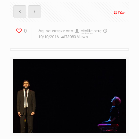
Όλα
0
Δημοσιεύτηκε από
citylife
στις
10/10/2016
73083 Views