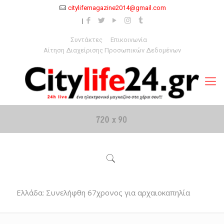
citylifemagazine2014@gmail.com
Συντάκτες
Επικοινωνία
Αίτηση Διαχείρισης Προσωπικών Δεδομένων
Ελλάδα: Συνελήφθη 67χρονος για αρχαιοκαπηλία