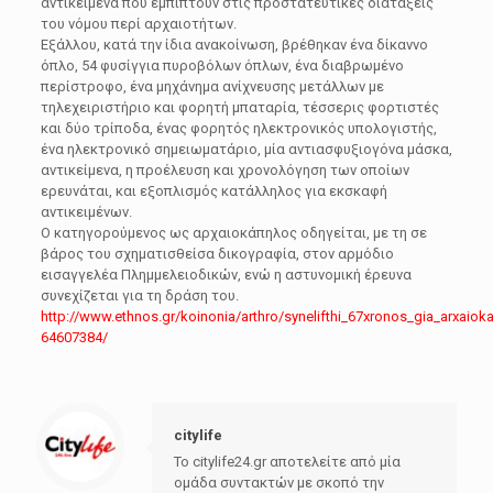
αντικείμενα που εμπίπτουν στις προστατευτικές διατάξεις
του νόμου περί αρχαιοτήτων.
Εξάλλου, κατά την ίδια ανακοίνωση, βρέθηκαν ένα δίκαννο
όπλο, 54 φυσίγγια πυροβόλων όπλων, ένα διαβρωμένο
περίστροφο, ένα μηχάνημα ανίχνευσης μετάλλων με
τηλεχειριστήριο και φορητή μπαταρία, τέσσερις φορτιστές
και δύο τρίποδα, ένας φορητός ηλεκτρονικός υπολογιστής,
ένα ηλεκτρονικό σημειωματάριο, μία αντιασφυξιογόνα μάσκα,
αντικείμενα, η προέλευση και χρονολόγηση των οποίων
ερευνάται, και εξοπλισμός κατάλληλος για εκσκαφή
αντικειμένων.
Ο κατηγορούμενος ως αρχαιοκάπηλος οδηγείται, με τη σε
βάρος του σχηματισθείσα δικογραφία, στον αρμόδιο
εισαγγελέα Πλημμελειοδικών, ενώ η αστυνομική έρευνα
συνεχίζεται για τη δράση του.
http://www.ethnos.gr/koinonia/arthro/synelifthi_67xronos_gia_arxaiokap
64607384/
citylife
Το citylife24.gr αποτελείτε από μία
ομάδα συντακτών με σκοπό την