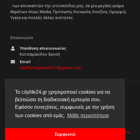
..των επισκεπτών της ιστοσελίδας μας, σε μία μεγάλη γκάμα
θεμάτων όπως Μedia, Πρόσωπα, Κοινωνία, Κουζίνα, Ομορφιά,
Υγεία και πολλές άλλες ενότητες.
Επικοινωνία
Υπεύθυνη επικοινωνίας
Κατσαμακίδου Χρυσή
Email
citylifemagazine2014@gmail.com
Το citylife24.gr χρησιμοποιεί cookies για να
© 2026 City Life 24 | Με την επιφύλαξη κάθε νόμιμου
βελτιώσει τη διαδικτυακή εμπειρία σου.
δικαιώματος |
Πολιτική απορρήτου
Εφόσον συνεχίσεις, συμφωνείς με την χρήση
δημιουργία & φιλοξενία ιστοσελίδας by
manbiz isp
των cookies από εμάς.
Μάθε περισσότερα
Συμφωνώ