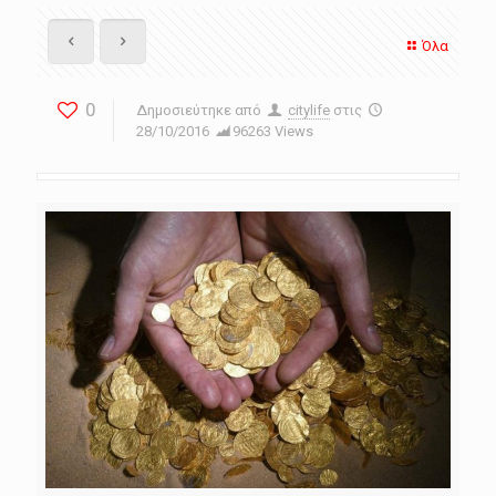
Όλα
0
Δημοσιεύτηκε από
citylife
στις
28/10/2016
96263 Views