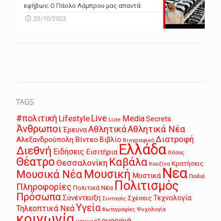
εφήβων; Ο Πάολο Λάμπρου μας απαντά
23/10/2023
TAGS
Live
#πολιτική
Lifestyle
Media
Secrets
Lizie
Άνθρωποι
Αθλητικά
Αθλητικά Νέα
Έρευνα
Διατροφή
Αλεξανδρούπολη
Βίντεο
Βιβλίο
Βιογραφικό
Ελλάδα
Διεθνή
Ειδήσεις
Εισιτήρια
Θάσος
Θέατρο
Καβάλα
Θεσσαλονίκη
Κρατήσεις
Κουζίνα
Νεα
Μουσική
Μουσικά Νέα
Μυστικά
Παιδιά
Πολιτισμός
Πληροφορίες
Πολιτικά Νέα
Πρόσωπα
Συνέντευξη
Τεχνολογία
Σχέσεις
Συνταγές
Υγεία
Τηλεοπτικά Νεά
Ψυχολογία
Φωτογραφίες
κοινωνία
ομορφιά