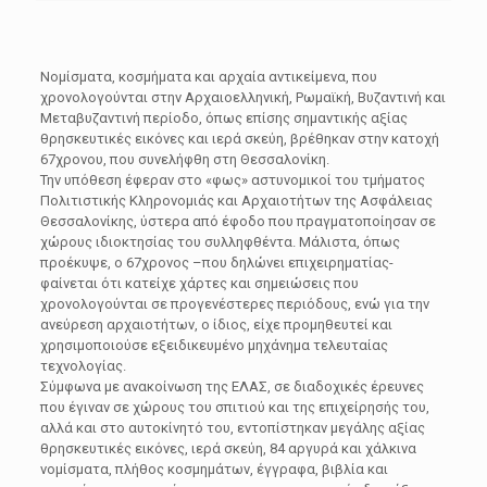
Νομίσματα, κοσμήματα και αρχαία αντικείμενα, που
χρονολογούνται στην Αρχαιοελληνική, Ρωμαϊκή, Βυζαντινή και
Μεταβυζαντινή περίοδο, όπως επίσης σημαντικής αξίας
θρησκευτικές εικόνες και ιερά σκεύη, βρέθηκαν στην κατοχή
67χρονου, που συνελήφθη στη Θεσσαλονίκη.
Την υπόθεση έφεραν στο «φως» αστυνομικοί του τμήματος
Πολιτιστικής Κληρονομιάς και Αρχαιοτήτων της Ασφάλειας
Θεσσαλονίκης, ύστερα από έφοδο που πραγματοποίησαν σε
χώρους ιδιοκτησίας του συλληφθέντα. Μάλιστα, όπως
προέκυψε, ο 67χρονος –που δηλώνει επιχειρηματίας-
φαίνεται ότι κατείχε χάρτες και σημειώσεις που
χρονολογούνται σε προγενέστερες περιόδους, ενώ για την
ανεύρεση αρχαιοτήτων, ο ίδιος, είχε προμηθευτεί και
χρησιμοποιούσε εξειδικευμένο μηχάνημα τελευταίας
τεχνολογίας.
Σύμφωνα με ανακοίνωση της ΕΛΑΣ, σε διαδοχικές έρευνες
που έγιναν σε χώρους του σπιτιού και της επιχείρησής του,
αλλά και στο αυτοκίνητό του, εντοπίστηκαν μεγάλης αξίας
θρησκευτικές εικόνες, ιερά σκεύη, 84 αργυρά και χάλκινα
νομίσματα, πλήθος κοσμημάτων, έγγραφα, βιβλία και