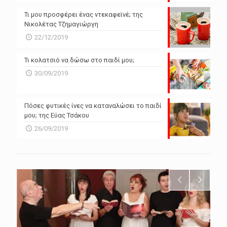
Τι μου προσφέρει ένας ντεκαφεϊνέ; της
Νικολέτας Τζημαγιώργη
22/12/2019
Τι κολατσιό να δώσω στο παιδί μου;
30/09/2019
Πόσες φυτικές ίνες να καταναλώσει το παιδί
μου; της Εύας Τσάκου
26/09/2019