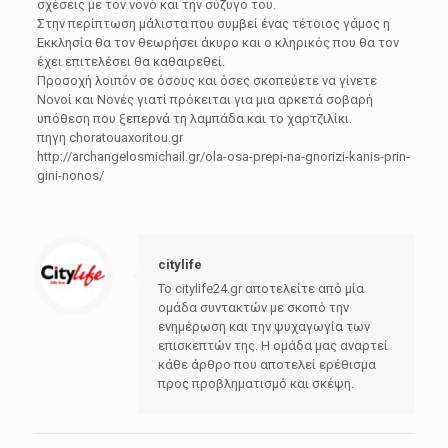
σχέσεις με τον νονό και την σύζυγο του.
Στην περίπτωση μάλιστα που συμβεί ένας τέτοιος γάμος η
Εκκλησία θα τον θεωρήσει άκυρο και ο κληρικός που θα τον
έχει επιτελέσει θα καθαιρεθεί.
Προσοχή λοιπόν σε όσους και όσες σκοπεύετε να γίνετε
Νονοί και Νονές γιατί πρόκειται για μια αρκετά σοβαρή
υπόθεση που ξεπερνά τη λαμπάδα και το χαρτζιλίκι.
πηγη choratouaxoritou.gr
http://archangelosmichail.gr/ola-osa-prepi-na-gnorizi-kanis-prin-
gini-nonos/
citylife
Το citylife24.gr αποτελείτε από μία
ομάδα συντακτών με σκοπό την
ενημέρωση και την ψυχαγωγία των
επισκεπτών της. Η ομάδα μας αναρτεί
κάθε άρθρο που αποτελεί ερέθισμα
προς προβληματισμό και σκέψη.