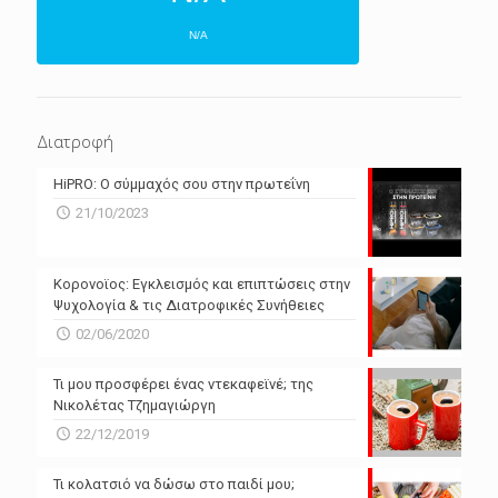
N/A
ΕΠΌΜΕΝΕΣ 4 ΜΈΡΕΣ
N/A
N/A
Διατροφή
N/A
N/A
HiPRO: Ο σύμμαχός σου στην πρωτεΐνη
N/A
N/A
21/10/2023
N/A
N/A
Powered by Forecast.io
Κορονοϊος: Εγκλεισμός και επιπτώσεις στην
Ψυχολογία & τις Διατροφικές Συνήθειες
02/06/2020
Τι μου προσφέρει ένας ντεκαφεϊνέ; της
Νικολέτας Τζημαγιώργη
22/12/2019
Τι κολατσιό να δώσω στο παιδί μου;