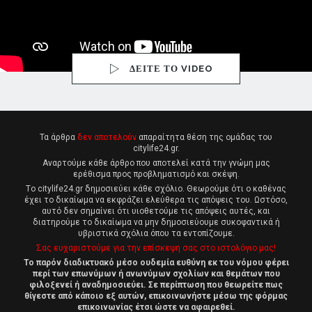
ΔΕΙΤΕ ΤΟ VIDEO
Τα άρθρα
δεν αποτελούν
απαραίτητα θέση της ομάδας του
citylife24.gr.
Αναρτούμε κάθε άρθρο που αποτελεί κατά την γνώμη μας
ερέθισμα προς προβληματισμό και σκέψη.
Tο citylife24.gr δημοσιεύει κάθε σχόλιο. Θεωρούμε ότι ο καθένας
έχει το δικαίωμα να εκφράζει ελεύθερα τις απόψεις του. Ωστόσο,
αυτό δεν σημαίνει ότι υιοθετούμε τις απόψεις αυτές, και
διατηρούμε το δικαίωμα να μην δημοσιεύουμε συκοφαντικά ή
υβριστικά σχόλια όπου τα εντοπίζουμε.
Σας ευχαριστούμε για την επίσκεψη σας στο ιστολόγιο μας!
Το παρόν διαδικτυακό μέσο ουδεμία ευθύνη εκ του νόμου φέρει
περί των επωνύμων ή ανωνύμων σχολίων και θεμάτων που
φιλοξενεί ή αναδημοσιεύει. Σε περίπτωση που θεωρείτε πως
θίγεστε από κάποιο εξ αυτών, επικοινωνήστε μέσω της φόρμας
επικοινωνίας έτσι ώστε να αφαιρεθεί.