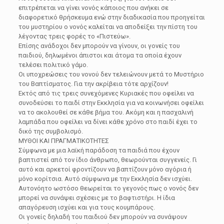
επιτρέπεται να γίνει νονός κάποιος που ανήκει σε
διαφορετικό θρήσκευμα ενώ στην διαδικασία που προηγείται
του μυστηρίου ο νονός καλείται να αποδείξει την πίστη του
λέγοντας τρεις φορές το «Πιστεύω».
Επίσης ανάδοχοι δεν μπορούν να γίνουν, οι γονείς του
παιδιού, δηλωμένοι άπιστοι και άτομα τα οποία έχουν
τελέσει πολιτικό γάμο.
Οι υποχρεώσεις του νονού δεν τελειώνουν μετά το Μυστήριο
του Βαπτίσματος. Για την ακρίβεια τότε αρχίζουν!
Εκτός από τις τρεις συνεχόμενες Κυριακές που οφείλει να
συνοδεύσει το παιδί στην Εκκλησία για να κοινωνήσει οφείλει
να το ακολουθεί σε κάθε βήμα του. Ακόμη και η πασχαλινή
λαμπάδα που οφείλει να δίνει κάθε χρόνο στο παιδί έχει το
δικό της συμβολισμό.
ΜΥΘΟΙ ΚΑΙ ΠΡΑΓΜΑΤΙΚΟΤΗΤΕΣ
Σύμφωνα με μια λαϊκή παράδοση τα παιδιά που έχουν
βαπτιστεί από τον ίδιο άνθρωπο, θεωρούνται συγγενείς. Γι
αυτό και αρκετοί φροντίζουν να βαπτίζουν μόνο αγόρια ή
μόνο κορίτσια. Αυτό σύμφωνα με την Εκκλησία δεν ισχύει.
Αυτονόητο ωστόσο θεωρείται το γεγονός πως ο νονός δεν
μπορεί να συνάψει σχέσεις με το βαφτιστήρι. Η ίδια
απαγόρευση ισχύει και για τους κουμπάρους.
Οι γονείς δηλαδή του παιδιού δεν μπορούν να συνάψουν