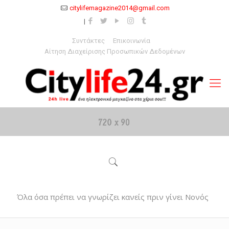
citylifemagazine2014@gmail.com
Συντάκτες
Επικοινωνία
Αίτηση Διαχείρισης Προσωπικών Δεδομένων
Όλα όσα πρέπει να γνωρίζει κανείς πριν γίνει Νονός