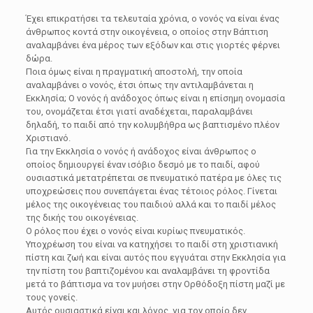
Έχει επικρατήσει τα τελευταία χρόνια, ο νονός να είναι ένας
άνθρωπος κοντά στην οικογένεια, ο οποίος στην Βάπτιση
αναλαμβάνει ένα μέρος των εξόδων και στις γιορτές φέρνει
δώρα.
Ποια όμως είναι η πραγματική αποστολή, την οποία
αναλαμβάνει ο νονός, έτσι όπως την αντιλαμβάνεται η
Εκκλησία; Ο νονός ή ανάδοχος όπως είναι η επίσημη ονομασία
του, ονομάζεται έτσι γιατί αναδέχεται, παραλαμβάνει
δηλαδή, το παιδί από την κολυμβήθρα ως βαπτισμένο πλέον
Χριστιανό.
Για την Εκκλησία ο νονός ή ανάδοχος είναι άνθρωπος ο
οποίος δημιουργεί έναν ισόβιο δεσμό με το παιδί, αφού
ουσιαστικά μετατρέπεται σε πνευματικό πατέρα με όλες τις
υποχρεώσεις που συνεπάγεται ένας τέτοιος ρόλος. Γίνεται
μέλος της οικογένειας του παιδιού αλλά και το παιδί μέλος
της δικής του οικογένειας.
Ο ρόλος που έχει ο νονός είναι κυρίως πνευματικός.
Υποχρέωση του είναι να κατηχήσει το παιδί στη χριστιανική
πίστη και ζωή και είναι αυτός που εγγυάται στην Εκκλησία για
την πίστη του βαπτιζομένου και αναλαμβάνει τη φροντίδα
μετά το βάπτισμα να τον μυήσει στην Ορθόδοξη πίστη μαζί με
τους γονείς.
Αυτός ουσιαστικά είναι και λόγος, για τον οποίο δεν