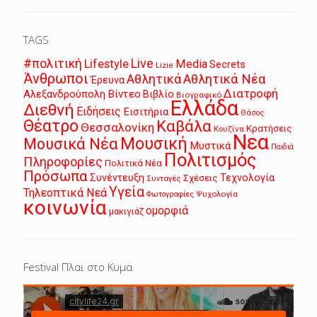
TAGS
Live
#πολιτική
Lifestyle
Media
Secrets
Lizie
Άνθρωποι
Αθλητικά
Αθλητικά Νέα
Έρευνα
Διατροφή
Αλεξανδρούπολη
Βίντεο
Βιβλίο
Βιογραφικό
Ελλάδα
Διεθνή
Ειδήσεις
Εισιτήρια
Θάσος
Θέατρο
Καβάλα
Θεσσαλονίκη
Κρατήσεις
Κουζίνα
Νεα
Μουσική
Μουσικά Νέα
Μυστικά
Παιδιά
Πολιτισμός
Πληροφορίες
Πολιτικά Νέα
Πρόσωπα
Συνέντευξη
Τεχνολογία
Σχέσεις
Συνταγές
Υγεία
Τηλεοπτικά Νεά
Ψυχολογία
Φωτογραφίες
κοινωνία
ομορφιά
μακιγιάζ
Festival Πλαι στο Κυμα