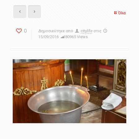
Όλα
0
Δημοσιεύτηκε από
citylife
στις
15/09/2016
80965 Views