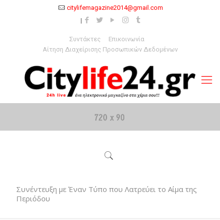
citylifemagazine2014@gmail.com
Συντάκτες
Επικοινωνία
Αίτηση Διαχείρισης Προσωπικών Δεδομένων
Συνέντευξη με Έναν Τύπο που Λατρεύει το Αίμα της
Περιόδου