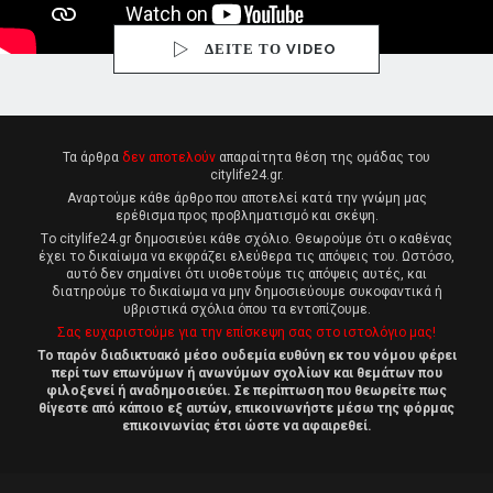
ΔΕΙΤΕ ΤΟ VIDEO
Τα άρθρα
δεν αποτελούν
απαραίτητα θέση της ομάδας του
citylife24.gr.
Αναρτούμε κάθε άρθρο που αποτελεί κατά την γνώμη μας
ερέθισμα προς προβληματισμό και σκέψη.
Tο citylife24.gr δημοσιεύει κάθε σχόλιο. Θεωρούμε ότι ο καθένας
έχει το δικαίωμα να εκφράζει ελεύθερα τις απόψεις του. Ωστόσο,
αυτό δεν σημαίνει ότι υιοθετούμε τις απόψεις αυτές, και
διατηρούμε το δικαίωμα να μην δημοσιεύουμε συκοφαντικά ή
υβριστικά σχόλια όπου τα εντοπίζουμε.
Σας ευχαριστούμε για την επίσκεψη σας στο ιστολόγιο μας!
Το παρόν διαδικτυακό μέσο ουδεμία ευθύνη εκ του νόμου φέρει
περί των επωνύμων ή ανωνύμων σχολίων και θεμάτων που
φιλοξενεί ή αναδημοσιεύει. Σε περίπτωση που θεωρείτε πως
θίγεστε από κάποιο εξ αυτών, επικοινωνήστε μέσω της φόρμας
επικοινωνίας έτσι ώστε να αφαιρεθεί.