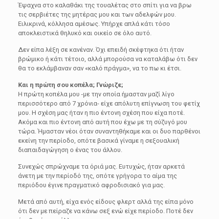
Έψαχνα στο καλαθάκι της τουαλέτας στο σπίτι για να βρω
τις σερβιέτες της μητέρας μου και των αδελφών μου.
Ειλικρινά, κόλλησα αμέσως. Υπήρχε απλά κάτι τόσο
αποκλειστικά θηλυκό και οικείο σε όλο αυτό.
Δεν είπα λέξη σε κανέναν. Όχι επειδή σκέφτηκα ότι ήταν
βρώμικο ή κάτι τέτοιο, αλλά μπορούσα να καταλάβω ότι δεν
θα το εκλάμβαναν σαν «καλό πράγμα», να το πω κι έτσι.
Και η πρώτη σου κοπέλα; Γνώριζε;
Η πρώτη κοπέλα μου -με την οποία ήμασταν μαζί λίγο
περισσότερο από 7 χρόνια- είχε απόλυτη επίγνωση του φετίχ
μου. Η σχέση μας ήταν η πιο έντονη σχέση που είχα ποτέ.
Ακόμα και πιο έντονη από αυτή που έχω με τη σύζυγό μου
τώρα. Ήμασταν νέοι όταν συναντηθήκαμε και οι δυο παρθένοι
εκείνη την περίοδο, οπότε βασικά γίναμε η σεξουαλική
διαπαιδαγώγηση ο ένας του άλλου.
Συνεχώς σπρώχναμε τα όριά μας. Ευτυχώς, ήταν αρκετά
άνετη με την περίοδό της, οπότε γρήγορα το αίμα της
περιόδου έγινε πραγματικό αφροδισιακό για μας.
Μετά από αυτή, είχα ενός είδους φλερτ αλλά της είπα μόνο
ότι δεν με πείραζε να κάνω σεξ ενώ είχε περίοδο. Ποτέ δεν