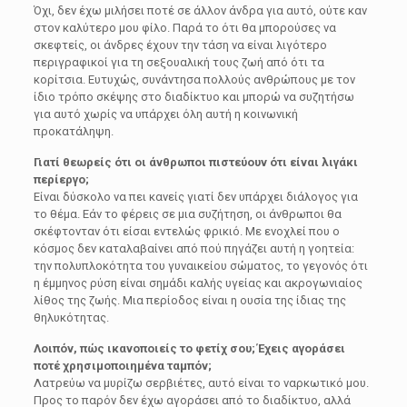
Όχι, δεν έχω μιλήσει ποτέ σε άλλον άνδρα για αυτό, ούτε καν
στον καλύτερο μου φίλο. Παρά το ότι θα μπορούσες να
σκεφτείς, οι άνδρες έχουν την τάση να είναι λιγότερο
περιγραφικοί για τη σεξουαλική τους ζωή από ότι τα
κορίτσια. Ευτυχώς, συνάντησα πολλούς ανθρώπους με τον
ίδιο τρόπο σκέψης στο διαδίκτυο και μπορώ να συζητήσω
για αυτό χωρίς να υπάρχει όλη αυτή η κοινωνική
προκατάληψη.
Γιατί θεωρείς ότι οι άνθρωποι πιστεύουν ότι είναι λιγάκι
περίεργο;
Είναι δύσκολο να πει κανείς γιατί δεν υπάρχει διάλογος για
το θέμα. Εάν το φέρεις σε μια συζήτηση, οι άνθρωποι θα
σκέφτονταν ότι είσαι εντελώς φρικιό. Με ενοχλεί που ο
κόσμος δεν καταλαβαίνει από πού πηγάζει αυτή η γοητεία:
την πολυπλοκότητα του γυναικείου σώματος, το γεγονός ότι
η έμμηνος ρύση είναι σημάδι καλής υγείας και ακρογωνιαίος
λίθος της ζωής. Μια περίοδος είναι η ουσία της ίδιας της
θηλυκότητας.
Λοιπόν, πώς ικανοποιείς το φετίχ σου; Έχεις αγοράσει
ποτέ χρησιμοποιημένα ταμπόν;
Λατρεύω να μυρίζω σερβιέτες, αυτό είναι το ναρκωτικό μου.
Προς το παρόν δεν έχω αγοράσει από το διαδίκτυο, αλλά