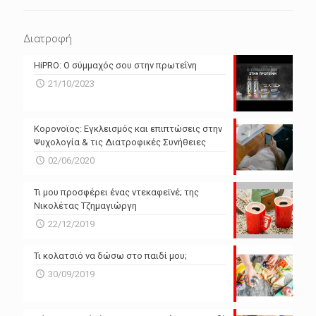
ΕΠΌΜΕΝΕΣ 4 ΜΈΡΕΣ
N/A
N/A
Διατροφή
N/A
N/A
HiPRO: Ο σύμμαχός σου στην πρωτεΐνη
N/A
N/A
21/10/2023
N/A
N/A
Powered by Forecast.io
Κορονοϊος: Εγκλεισμός και επιπτώσεις στην
Ψυχολογία & τις Διατροφικές Συνήθειες
02/06/2020
Τι μου προσφέρει ένας ντεκαφεϊνέ; της
Νικολέτας Τζημαγιώργη
22/12/2019
Τι κολατσιό να δώσω στο παιδί μου;
30/09/2019