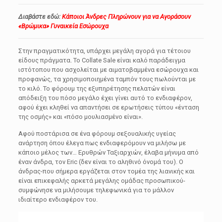
Διαβάστε εδώ:
Κάποιοι Άνδρες Πληρώνουν για να Αγοράσουν
«Βρώμικα» Γυναικεία Εσώρουχα
Στην πραγματικότητα, υπάρχει μεγάλη αγορά για τέτοιου
είδους πράγματα. Το Collate Sale είναι καλό παράδειγμα
ιστότοπου που ασχολείται με αιματοβαμμένα εσώρουχα και
προφανώς, τα χρησιμοποιημένα ταμπόν τους πωλούνται με
το κιλό. Το φόρουμ της εξυπηρέτησης πελατών είναι
απόδειξη του πόσο μεγάλο έχει γίνει αυτό το ενδιαφέρον,
αφού έχει κληθεί να απαντήσει σε ερωτήσεις τύπου «ένταση
της οσμής» και «πόσο μουλιασμένο είναι».
Αφού ποστάρισα σε ένα φόρουμ σεξουαλικής υγείας
ανάρτηση όπου έλεγα πως ενδιαφερόμουν να μιλήσω με
κάποιο μέλος των… Ερυθρών Ταξιαρχιών, έλαβα μήνυμα από
έναν άνδρα, τον Eric (δεν είναι το αληθινό όνομά του). Ο
άνδρας-που σήμερα εργάζεται στον τομέα της λιανικής και
είναι επικεφαλής αρκετά μεγάλης ομάδας προσωπικού-
συμφώνησε να μιλήσουμε τηλεφωνικά για το μάλλον
ιδιαίτερο ενδιαφέρον του.