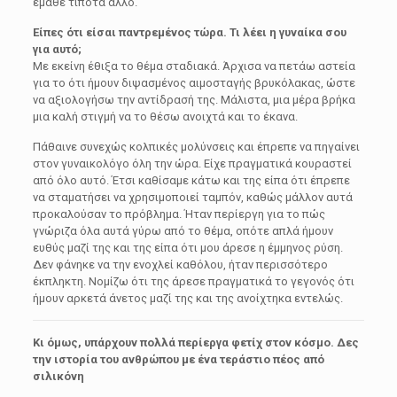
έμαθε τίποτα άλλο.
Είπες ότι είσαι παντρεμένος τώρα. Τι λέει η γυναίκα σου
για αυτό;
Με εκείνη έθιξα το θέμα σταδιακά. Άρχισα να πετάω αστεία
για το ότι ήμουν διψασμένος αιμοσταγής βρυκόλακας, ώστε
να αξιολογήσω την αντίδρασή της. Μάλιστα, μια μέρα βρήκα
μια καλή στιγμή να το θέσω ανοιχτά και το έκανα.
Πάθαινε συνεχώς κολπικές μολύνσεις και έπρεπε να πηγαίνει
στον γυναικολόγο όλη την ώρα. Είχε πραγματικά κουραστεί
από όλο αυτό. Έτσι καθίσαμε κάτω και της είπα ότι έπρεπε
να σταματήσει να χρησιμοποιεί ταμπόν, καθώς μάλλον αυτά
προκαλούσαν το πρόβλημα. Ήταν περίεργη για το πώς
γνώριζα όλα αυτά γύρω από το θέμα, οπότε απλά ήμουν
ευθύς μαζί της και της είπα ότι μου άρεσε η έμμηνος ρύση.
Δεν φάνηκε να την ενοχλεί καθόλου, ήταν περισσότερο
έκπληκτη. Νομίζω ότι της άρεσε πραγματικά το γεγονός ότι
ήμουν αρκετά άνετος μαζί της και της ανοίχτηκα εντελώς.
Κι όμως, υπάρχουν πολλά περίεργα φετίχ στον κόσμο. Δες
την ιστορία του ανθρώπου με ένα τεράστιο πέος από
σιλικόνη