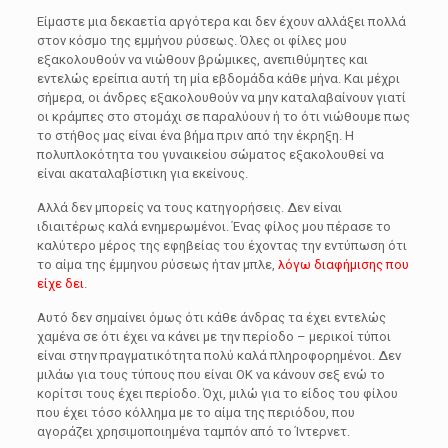
Είμαστε μια δεκαετία αργότερα και δεν έχουν αλλάξει πολλά
στον κόσμο της εμμήνου ρύσεως. Όλες οι φίλες μου
εξακολουθούν να νιώθουν βρώμικες, ανεπιθύμητες και
εντελώς ερείπια αυτή τη μία εβδομάδα κάθε μήνα. Και μέχρι
σήμερα, οι άνδρες εξακολουθούν να μην καταλαβαίνουν γιατί
οι κράμπες στο στομάχι σε παραλύουν ή το ότι νιώθουμε πως
το στήθος μας είναι ένα βήμα πριν από την έκρηξη. Η
πολυπλοκότητα του γυναικείου σώματος εξακολουθεί να
είναι ακαταλαβίστικη για εκείνους.
Αλλά δεν μπορείς να τους κατηγορήσεις. Δεν είναι
ιδιαιτέρως καλά ενημερωμένοι. Ένας φίλος μου πέρασε το
καλύτερο μέρος της εφηβείας του έχοντας την εντύπωση ότι
το αίμα της έμμηνου ρύσεως ήταν μπλε,
λόγω διαφήμισης που
είχε δει
.
Αυτό δεν σημαίνει όμως ότι κάθε άνδρας τα έχει εντελώς
χαμένα σε ότι έχει να κάνει με την περίοδο – μερικοί τύποι
είναι στην πραγματικότητα πολύ καλά πληροφορημένοι. Δεν
μιλάω για τους τύπους που είναι ΟΚ να κάνουν σεξ ενώ το
κορίτσι τους έχει περίοδο. Όχι, μιλώ για το είδος του φίλου
που έχει τόσο κόλλημα με το αίμα της περιόδου, που
αγοράζει χρησιμοποιημένα ταμπόν από το Ίντερνετ.