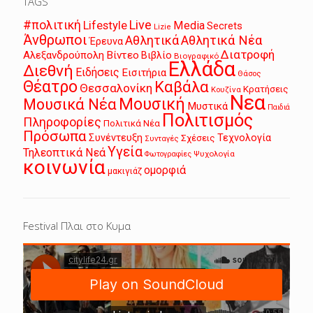
TAGS
Live
#πολιτική
Lifestyle
Media
Secrets
Lizie
Άνθρωποι
Αθλητικά
Αθλητικά Νέα
Έρευνα
Διατροφή
Αλεξανδρούπολη
Βίντεο
Βιβλίο
Βιογραφικό
Ελλάδα
Διεθνή
Ειδήσεις
Εισιτήρια
Θάσος
Θέατρο
Καβάλα
Θεσσαλονίκη
Κρατήσεις
Κουζίνα
Νεα
Μουσική
Μουσικά Νέα
Μυστικά
Παιδιά
Πολιτισμός
Πληροφορίες
Πολιτικά Νέα
Πρόσωπα
Συνέντευξη
Τεχνολογία
Σχέσεις
Συνταγές
Υγεία
Τηλεοπτικά Νεά
Ψυχολογία
Φωτογραφίες
κοινωνία
ομορφιά
μακιγιάζ
Festival Πλαι στο Κυμα