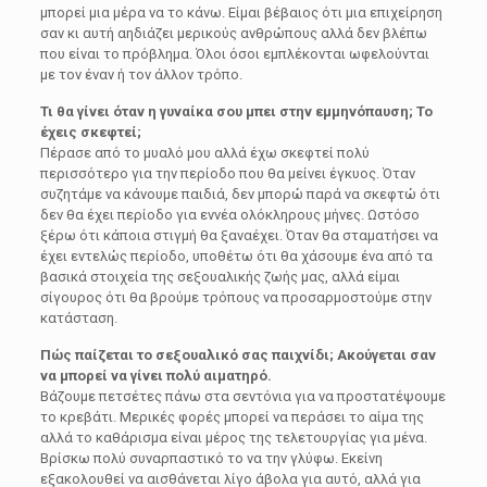
μπορεί μια μέρα να το κάνω. Είμαι βέβαιος ότι μια επιχείρηση
σαν κι αυτή αηδιάζει μερικούς ανθρώπους αλλά δεν βλέπω
που είναι το πρόβλημα. Όλοι όσοι εμπλέκονται ωφελούνται
με τον έναν ή τον άλλον τρόπο.
Τι θα γίνει όταν η γυναίκα σου μπει στην εμμηνόπαυση; Το
έχεις σκεφτεί;
Πέρασε από το μυαλό μου αλλά έχω σκεφτεί πολύ
περισσότερο για την περίοδο που θα μείνει έγκυος. Όταν
συζητάμε να κάνουμε παιδιά, δεν μπορώ παρά να σκεφτώ ότι
δεν θα έχει περίοδο για εννέα ολόκληρους μήνες. Ωστόσο
ξέρω ότι κάποια στιγμή θα ξαναέχει. Όταν θα σταματήσει να
έχει εντελώς περίοδο, υποθέτω ότι θα χάσουμε ένα από τα
βασικά στοιχεία της σεξουαλικής ζωής μας, αλλά είμαι
σίγουρος ότι θα βρούμε τρόπους να προσαρμοστούμε στην
κατάσταση.
Πώς παίζεται το σεξουαλικό σας παιχνίδι; Ακούγεται σαν
να μπορεί να γίνει πολύ αιματηρό.
Βάζουμε πετσέτες πάνω στα σεντόνια για να προστατέψουμε
το κρεβάτι. Μερικές φορές μπορεί να περάσει το αίμα της
αλλά το καθάρισμα είναι μέρος της τελετουργίας για μένα.
Βρίσκω πολύ συναρπαστικό το να την γλύφω. Εκείνη
εξακολουθεί να αισθάνεται λίγο άβολα για αυτό, αλλά για