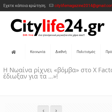
Έχετε κάποια ερώτηση;
citylifemagazine2014@gmail.co
Αρχική
Κοινωνία
Διεθνή
Πολιτισμός
Πρ
Η Νωαίνα ρίχνει «βόμβα» στο X Facto
έδιωξαν για τα …»!