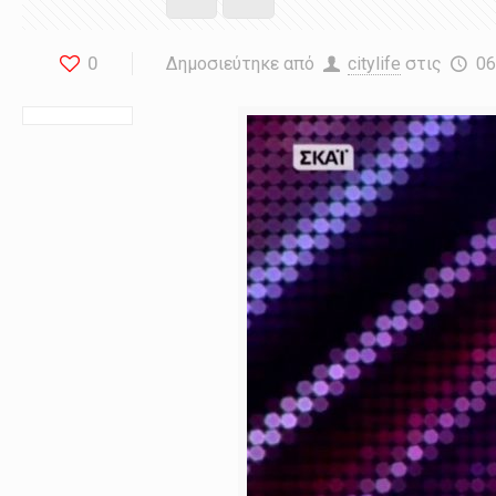
0
Δημοσιεύτηκε από
citylife
στις
06