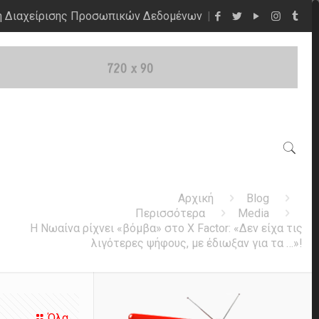
η Διαχείρισης Προσωπικών Δεδομένων
Αρχική
Blog
Περισσότερα
Media
Η Νωαίνα ρίχνει «βόμβα» στο X Factor: «Δεν είχα τις
λιγότερες ψήφους, με έδιωξαν για τα …»!
Όλα