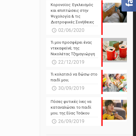
Powered by Forecast.io
Κορονοϊος: Εγκλεισμός
και επιπτώσεις στην
Ψυχολογία & τις
Διατροφικές Συνήθειες
02/06/2020
Τι μου προσφέρει ένας
ντεκαφεϊνέ; της
Νικολέτας Τζημαγιώργη
22/12/2019
Τι κολατσιό να δώσω στο
παιδί μου;
30/09/2019
Πόσες φυτικές ίνες να
καταναλώσει το παιδί
μου; της Εύας Τσάκου
26/09/2019