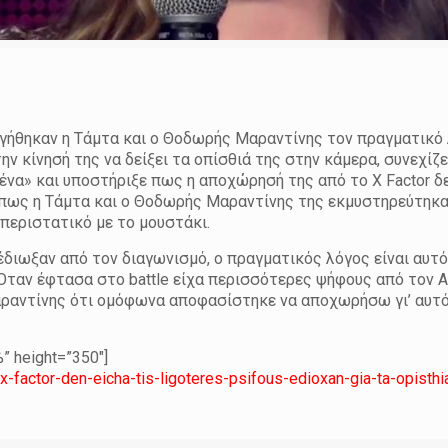
γήθηκαν η Τάμτα και ο Θοδωρής Μαραντίνης τον πραγματικό 
 κίνησή της να δείξει τα οπίσθιά της στην κάμερα, συνεχίζε
να» και υποστήριξε πως η αποχώρησή της από το X Factor δε
πως η Τάμτα και ο Θοδωρής Μαραντίνης της εκμυστηρεύτηκα
 περιστατικό με το μουστάκι.
ε έδιωξαν από τον διαγωνισμό, ο πραγματικός λόγος είναι αυτ
 Όταν έφτασα στο battle είχα περισσότερες ψήφους από τον 
αραντίνης ότι ομόφωνα αποφασίστηκε να αποχωρήσω γι’ αυτ
 height=”350″]
x-factor-den-eicha-tis-ligoteres-psifous-edioxan-gia-ta-opisth