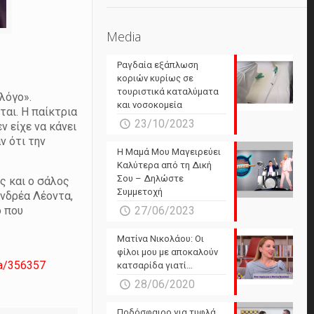
Media
Ραγδαία εξάπλωση
κοριών κυρίως σε
τουριστικά καταλύματα
λόγο».
και νοσοκομεία
ται. Η παίκτρια
23/10/2023
ν είχε να κάνει
ν ότι την
Η Μαμά Μου Μαγειρεύει
Καλύτερα από τη Δική
Σου – Δηλώστε
ός και ο σάλος
Συμμετοχή
Ανδρέα Λέοντα,
ό που
27/06/2023
Ματίνα Νικολάου: Οι
φίλοι μου με αποκαλούν
ia/356357
κατσαρίδα γιατί…
28/06/2020
Ποδόσφαιρο για τυφλά