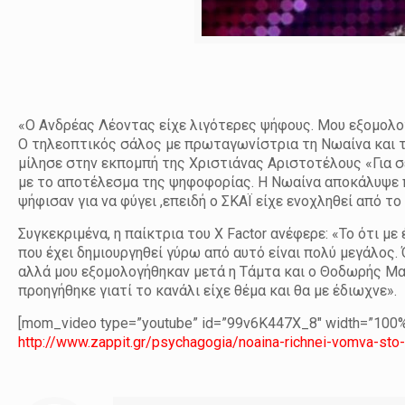
«Ο Ανδρέας Λέοντας είχε λιγότερες ψήφους. Μου εξομολο
Ο τηλεοπτικός σάλος με πρωταγωνίστρια τη Νωαίνα και την
μίλησε στην εκπομπή της Χριστιάνας Αριστοτέλους «Για σέ
με το αποτέλεσμα της ψηφοφορίας. Η Νωαίνα αποκάλυψε 
ψήφισαν για να φύγει ,επειδή ο ΣΚΑΪ είχε ενοχληθεί από το
Συγκεκριμένα, η παίκτρια του X Factor ανέφερε: «Το ότι μ
που έχει δημιουργηθεί γύρω από αυτό είναι πολύ μεγάλος.
αλλά μου εξομολογήθηκαν μετά η Τάμτα και ο Θοδωρής Μ
προηγήθηκε γιατί το κανάλι είχε θέμα και θα με έδιωχνε».
[mom_video type=”youtube” id=”99v6K447X_8″ width=”100%”
http://www.zappit.gr/psychagogia/noaina-richnei-vomva-sto-