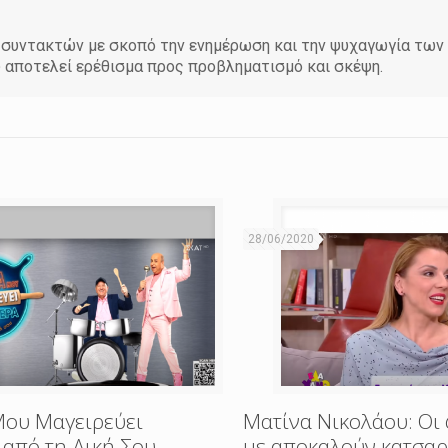
άδα συντακτών με σκοπό την ενημέρωση και την ψυχαγωγία τω
υ αποτελεί ερέθισμα προς προβληματισμό και σκέψη.
28/06/2020
ου Μαγειρεύει
Ματίνα Νικολάου: Οι 
από τη Δική Σου –
με αποκαλούν κατσαρ