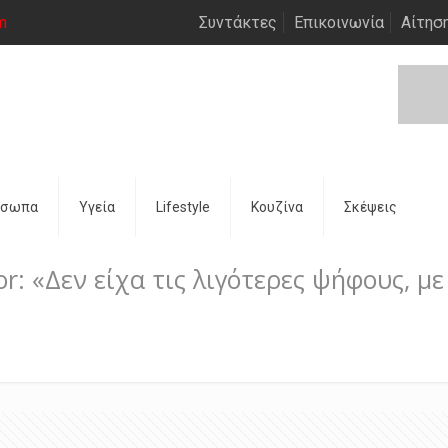
m
Συντάκτες
Επικοινωνία
Αίτησ
όσωπα
Υγεία
Lifestyle
Κουζίνα
Σκέψεις
r: «Δεν είχα τις λιγότερες ψήφους, με