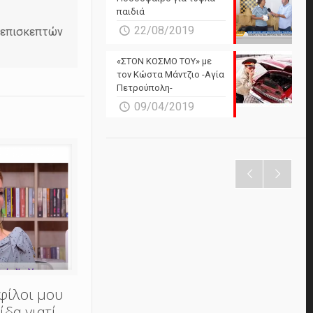
παιδιά
22/08/2019
ν επισκεπτών
«ΣΤΟΝ ΚΟΣΜΟ ΤΟΥ» με
τον Κώστα Μάντζιο -Αγία
Πετρούπολη-
09/04/2019
φίλοι μου
ίδα γιατί…