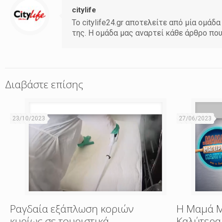
citylife
Το citylife24.gr αποτελείτε από μία ομ
της. Η ομάδα μας αναρτεί κάθε άρθρο πο
Διαβάστε επίσης
23/10/2023
27/06/2023
Ραγδαία εξάπλωση κοριών
Η Μαμά Μ
κυρίως σε τουριστικά
Καλύτερα 