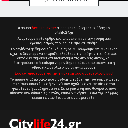
Τα άρθρα
δεν αποτελούν
απαραίτητα θέση της ομάδας του
citylife24.gr.
Αναρτούμε κάθε άρθρο που αποτελεί κατά την γνώμη μας
ερέθισμα προς προβληματισμό και σκέψη.
Tο citylife24.gr δημοσιεύει κάθε σχόλιο. Θεωρούμε ότι ο καθένας
έχει το δικαίωμα να εκφράζει ελεύθερα τις απόψεις του. Ωστόσο,
αυτό δεν σημαίνει ότι υιοθετούμε τις απόψεις αυτές, και
διατηρούμε το δικαίωμα να μην δημοσιεύουμε συκοφαντικά ή
υβριστικά σχόλια όπου τα εντοπίζουμε.
Σας ευχαριστούμε για την επίσκεψη σας στο ιστολόγιο μας!
Το παρόν διαδικτυακό μέσο ουδεμία ευθύνη εκ του νόμου φέρει
περί των επωνύμων ή ανωνύμων σχολίων και θεμάτων που
φιλοξενεί ή αναδημοσιεύει. Σε περίπτωση που θεωρείτε πως
θίγεστε από κάποιο εξ αυτών, επικοινωνήστε μέσω της φόρμας
επικοινωνίας έτσι ώστε να αφαιρεθεί.