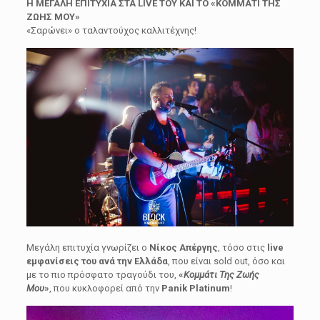
Η ΜΕΓΑΛΗ ΕΠΙΤΥΧΙΑ ΣΤΑ LIVE ΤΟΥ ΚΑΙ ΤΟ «ΚΟΜΜΑΤΙ ΤΗΣ
ΖΩΗΣ ΜΟΥ»
«Σαρώνει» ο ταλαντούχος καλλιτέχνης!
Μεγάλη επιτυχία γνωρίζει ο
Νίκος Απέργης
, τόσο στις
live
εμφανίσεις του ανά την Ελλάδα
, που είναι sold out, όσο και
με το πιο πρόσφατο τραγούδι του,
«
Κομμάτι Της Ζωής
Μου
»
, που κυκλοφορεί από την
Panik Platinum
!