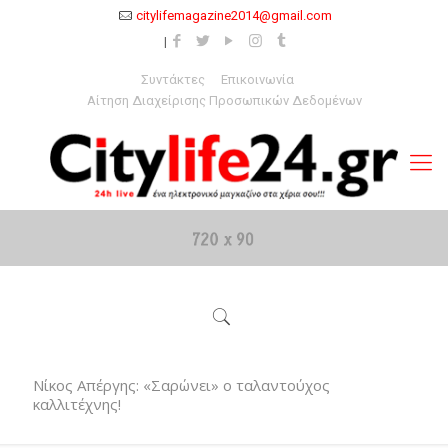
citylifemagazine2014@gmail.com
Συντάκτες
Επικοινωνία
Αίτηση Διαχείρισης Προσωπικών Δεδομένων
Νίκος Απέργης: «Σαρώνει» ο ταλαντούχος
καλλιτέχνης!