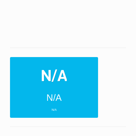
N/A
N/A
ΕΠΌΜΕΝΕΣ 4 ΜΈΡΕΣ
N/A
N/A