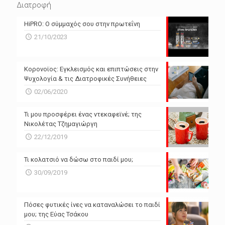
Διατροφή
N/A
N/A
HiPRO: Ο σύμμαχός σου στην πρωτεΐνη
N/A
N/A
21/10/2023
N/A
N/A
Powered by Forecast.io
Κορονοϊος: Εγκλεισμός και επιπτώσεις στην
Ψυχολογία & τις Διατροφικές Συνήθειες
02/06/2020
Τι μου προσφέρει ένας ντεκαφεϊνέ; της
Νικολέτας Τζημαγιώργη
22/12/2019
Τι κολατσιό να δώσω στο παιδί μου;
30/09/2019
Πόσες φυτικές ίνες να καταναλώσει το παιδί
μου; της Εύας Τσάκου