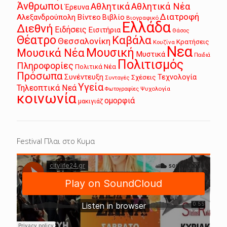
Άνθρωποι
Αθλητικά
Αθλητικά Νέα
Έρευνα
Διατροφή
Αλεξανδρούπολη
Βίντεο
Βιβλίο
Βιογραφικό
Ελλάδα
Διεθνή
Ειδήσεις
Εισιτήρια
Θάσος
Θέατρο
Καβάλα
Θεσσαλονίκη
Κρατήσεις
Κουζίνα
Νεα
Μουσική
Μουσικά Νέα
Μυστικά
Παιδιά
Πολιτισμός
Πληροφορίες
Πολιτικά Νέα
Πρόσωπα
Συνέντευξη
Τεχνολογία
Σχέσεις
Συνταγές
Υγεία
Τηλεοπτικά Νεά
Ψυχολογία
Φωτογραφίες
κοινωνία
ομορφιά
μακιγιάζ
Festival Πλαι στο Κυμα