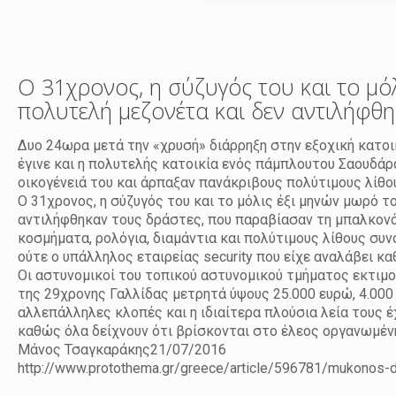
Ο 31χρονος, η σύζυγός του και το μό
πολυτελή μεζονέτα και δεν αντιλήφθ
Δυο 24ωρα μετά την «χρυσή» διάρρηξη στην εξοχική κατοι
έγινε και η πολυτελής κατοικία ενός πάμπλουτου Σαουδάρ
οικογένειά του και άρπαξαν πανάκριβους πολύτιμους λίθο
Ο 31χρονος, η σύζυγός του και το μόλις έξι μηνών μωρό 
αντιλήφθηκαν τους δράστες, που παραβίασαν τη μπαλκονό
κοσμήματα, ρολόγια, διαμάντια και πολύτιμους λίθους συν
ούτε ο υπάλληλος εταιρείας security που είχε αναλάβει κα
Οι αστυνομικοί του τοπικού αστυνομικού τμήματος εκτιμού
της 29χρονης Γαλλίδας μετρητά ύψους 25.000 ευρώ, 4.000 
αλλεπάλληλες κλοπές και η ιδιαίτερα πλούσια λεία τους 
καθώς όλα δείχνουν ότι βρίσκονται στο έλεος οργανωμέν
Μάνος Τσαγκαράκης
21/07/2016
http://www.protothema.gr/greece/article/596781/mukonos-de