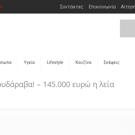
m
Συντάκτες
Επικοινωνία
Αίτησ
όσωπα
Υγεία
Lifestyle
Κουζίνα
Σκέψεις
υδάραβα! – 145.000 ευρώ η λεία