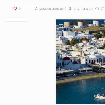
0
Δημοσιεύτηκε από
citylife
στις
21