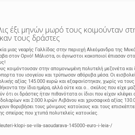
λις έξι μηνών μωρό τους κοιμούνταν στ
ηκαν τους δράστες
κία μιας νεαρής Γαλλίδας στην περιοχή Αλεόμανδρα της Μυκ
αβα στον Ορνό! Μάλιστα, οι άγνωστοι κακοποιοί έπιασαν στο
υς!
τους κοιμόντουσαν στην απομονωμένη πολυτελή μεζονέτα και 
πορτα του ισογείου και τρύπωσαν αθόρυβα μέσα. Οι εισβολε
ολικής αξίας 145.000 ευρώ και εξαφανίστηκαν, χωρίς να του
θήκοντα την ίδια ημέρα, αλλά ούτε και ο… σκύλος που είχε μαζ
ν ότι οι δράστες ήταν πιθανότατα οι ίδιοι που είχαν κλέψει 
δολαρίων και 2.000 λιρών Λιβάνου και χρυσαφικά αξίας 130.
έχουν θορυβήσει τους μόνιμους κατοίκους και τους επισκέπτ
ης σπείρας που χτυπά πολυτελείς κατοικίες.
uteri-klopi-se-vila-saoudarava-145000-euro-i-leia-/