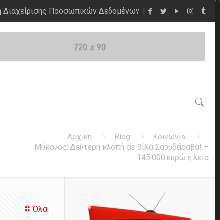
η Διαχείρισης Προσωπικών Δεδομένων
Αρχική
Blog
Κοινωνία
Μύκονος: Δεύτερη κλοπή σε βίλα Σαουδάραβα! –
145.000 ευρώ η λεία
Όλα