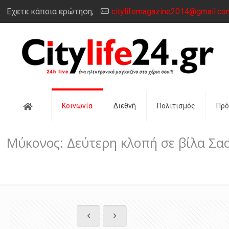
Έχετε κάποια ερώτηση;
citylifemagazine2014@gmail.co
Αρχική
Κοινωνία
Διεθνή
Πολιτισμός
Πρ
Μύκονος: Δεύτερη κλοπή σε βίλα Σαο