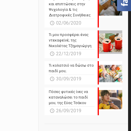
και επιπτώσεις στην
Ψυχολογία & τις
Διατροφικές Συνήθειες
02/06/2020
Τι μου προσφέρει ένας
ντεκαφεϊνέ; της
Νικολέτας Τζημαγιώργη
22/12/2019
Τι κολατσιό να δώσω στο
παιδί μου;
30/09/2019
Πόσες φυτικές ίνες να
καταναλώσει το παιδί
μου; της Εύας Τσάκου
26/09/2019