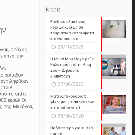
Media
Ραγδαία εξάπλωση
ην
κοριών κυρίως σε
τουριστικά καταλύματα
και νοσοκομεία
23/10/2023
όνου, στόχος
ν ύπνο την
Η Μαμά Μου Μαγειρεύει
Καλύτερα από τη Δική
δεν
Σου – Δηλώστε
ίς άρπαξαν
Συμμετοχή
ς αντιληφθούν
27/06/2023
ί του!
από το σπίτι
Ματίνα Νικολάου: Οι
000 ευρώ! Οι
φίλοι μου με αποκαλούν
ες της Μυκόνου,
κατσαρίδα γιατί…
28/06/2020
Ποδόσφαιρο για τυφλά
παιδιά