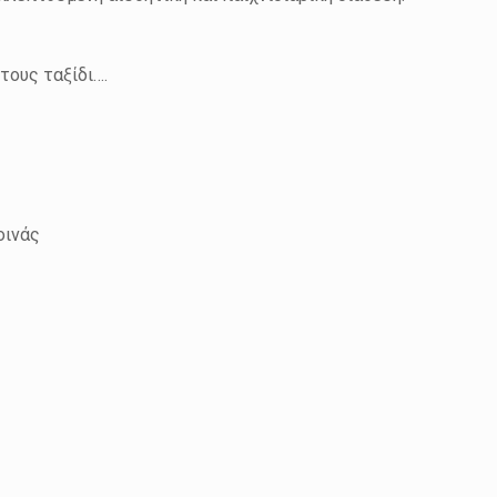
τους ταξίδι….
οινάς