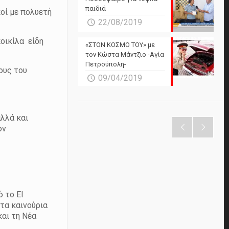
παιδιά
κοί με πολυετή
22/08/2019
οικίλα είδη
«ΣΤΟΝ ΚΟΣΜΟ ΤΟΥ» με
τον Κώστα Μάντζιο -Αγία
Πετρούπολη-
ους του
09/04/2019
αλλά και
ον
 το El
τα καινούρια
και τη Νέα