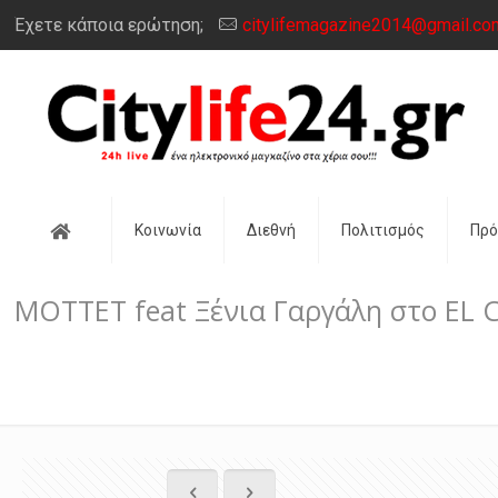
Έχετε κάποια ερώτηση;
citylifemagazine2014@gmail.co
Αρχική
Κοινωνία
Διεθνή
Πολιτισμός
Πρ
MOTTET feat Ξένια Γαργάλη στο EL