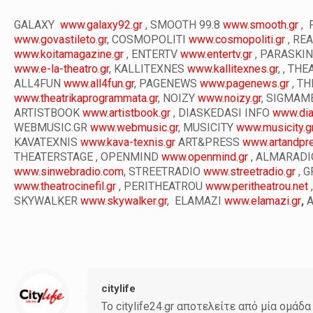
GALAXY
www.galaxy92.gr
, SMOOTH 99.8
www.smooth.gr
, 
www.govastileto.gr
, COSMOPOLITI
www.cosmopoliti.gr
, RE
www.koitamagazine.gr
, ENTERTV
www.entertv.gr
, PARASKI
www.e-la-theatro.gr
, KALLITEXNES
www.kallitexnes.gr
, , T
ALL4FUN
www.all4fun.gr
, PAGENEWS
www.pagenews.gr
, T
www.theatrikaprogrammata.gr
, NOIZY
www.noizy.gr
, SIGMAM
ARTISTBOOK
www.artistbook.gr
, DIASKEDASI INFO
www.dia
WEBMUSIC.GR
www.webmusic.gr
, MUSICITY
www.musicity.g
KAVATEXNIS
www.kava-texnis.gr
ART&PRESS
www.artandpre
THEATERSTAGE , OPENMIND
www.openmind.gr
, ALMARAD
www.sinwebradio.com
,
STREETRADIO
www.streetradio.gr
, 
www.theatrocinefil.gr
, PERITHEATROU
www.peritheatrou.net
SKYWALKER
www.skywalker.gr
, ELAMAZI
www.elamazi.gr
,
A
citylife
Το citylife24.gr αποτελείτε από μία ομ