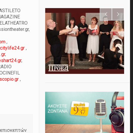
VASTILETO
AGAZINE
 ELATHEATRO
iontheater.gr
,
com
,
itylife24.gr
,
.gr
,
shart24.gr
,
RADIO
ROCINEFIL
scopio.gr
,
ν επισκεπτών