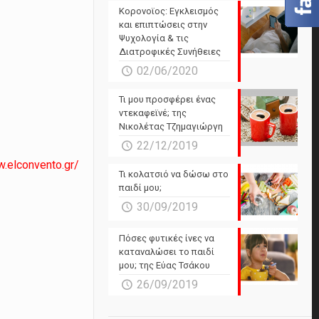
Powered by Forecast.io
Κορονοϊος: Εγκλεισμός
και επιπτώσεις στην
Ψυχολογία & τις
Διατροφικές Συνήθειες
02/06/2020
Τι μου προσφέρει ένας
ντεκαφεϊνέ; της
Νικολέτας Τζημαγιώργη
22/12/2019
w.elconvento.gr/
Τι κολατσιό να δώσω στο
παιδί μου;
30/09/2019
Πόσες φυτικές ίνες να
καταναλώσει το παιδί
μου; της Εύας Τσάκου
26/09/2019