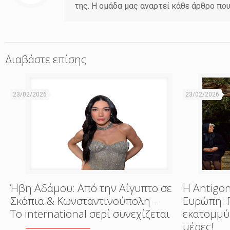
της. Η ομάδα μας αναρτεί κάθε άρθρο πο
Διαβάστε επίσης
23/02/2026
23/02/2026
Ήβη Αδάμου: Από την Αίγυπτο σε
Η Antigon
Σκόπια & Κωνσταντινούπολη –
Ευρώπη: 
Το international σερί συνεχίζεται
εκατομμύ
μέρες!