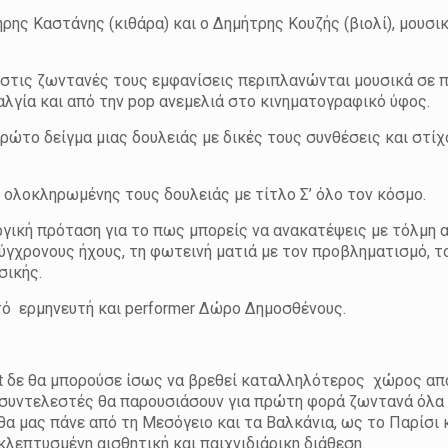
ρης Καστάνης (κιθάρα) και ο Δημήτρης Κουζής (βιολί), μουσι
α στις ζωντανές τους εμφανίσεις περιπλανώνται μουσικά σε π
αλγία και από την pop ανεμελιά στο κινηματογραφικό ύφος.
ρώτο δείγμα μιας δουλειάς με δικές τους συνθέσεις και στίχ
ολοκληρωμένης τους δουλειάς με τίτλο Σ’ όλο τον κόσμο.
ργική πρόταση για το πως μπορείς να ανακατέψεις με τόλμη 
ύγχρονους ήχους, τη φωτεινή ματιά με τον προβληματισμό, τ
σικής.
τό ερμηνευτή και performer Δώρο Δημοσθένους.
et δε θα μπορούσε ίσως να βρεθεί καταλληλότερος χώρος από
οι συντελεστές θα παρουσιάσουν για πρώτη φορά ζωντανά όλα 
θα μας πάνε από τη Μεσόγειο και τα Βαλκάνια, ως το Παρίσι 
λεπτυσμένη αισθητική και παιχνιδιάρικη διάθεση.