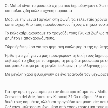
Οι Mottet είναι το μουσικό σχήμα που δημιούργησαν ο Σωτή
και πολυσχιδή καλλιτεχνική παρουσία.
Μαζί με την Ξένια Γαργάλη στη φωνή, τα τελευταία χρόνι
και εποχές. Από τους παραδοσιακούς ήχους στη jazz νοστ
Το καλοκαίρι ακούσαμε το τραγούδι τους Γλυκιά Ζωή ως π
Δημήτρη Παπαχαραλάμπους.
Τώρα ήρθε η ώρα για την ψηφιακή κυκλοφορία της πρώτης 
Ήρθε η στιγμή για να μας προσφέρουν τη δική τους δημιου
σεβασμό το χθες με το σήμερα, τη ρετρό ατμόσφαιρα με σ
κοσμοπολιτισμό με τη μεγάλη δεξαμενή της ελληνικής μου
Με μεγάλη χαρά φιλοξενούν σε ένα τραγούδι τον ξεχωρισ
Για την πρώτη γνωριμία με τον ιδιαίτερο κόσμο των Mott
Convento del Arte, όπου την Κυριακή 21 Οκτωβρίου όλοι 
δικά τους κομμάτια, αλλά και τραγούδια και μουσικές που 
Ορλεάνη, φιλτραρισμένα μέσα από χαρακτηριστική τους εκ