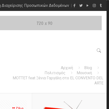
η Διαχείρισης Προσωπικών Δεδομένων
Αρχική
Blog
Πολιτισμός
Μουσική
MOTTET feat Ξένια Γαργάλη στο EL CONVENTO DEL
ARTE
Όλα