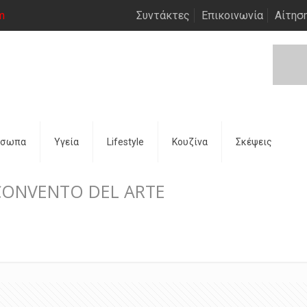
m
Συντάκτες
Επικοινωνία
Αίτησ
όσωπα
Υγεία
Lifestyle
Κουζίνα
Σκέψεις
 CONVENTO DEL ARTE