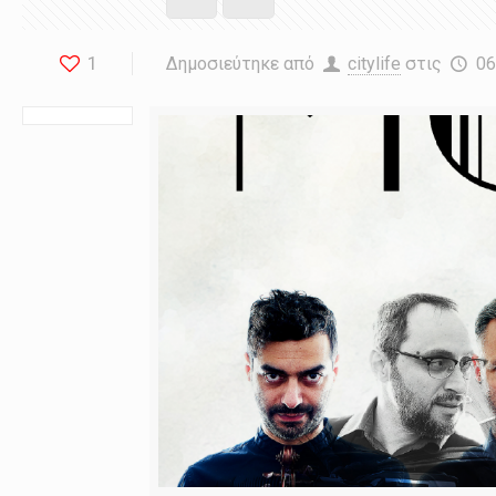
1
Δημοσιεύτηκε από
citylife
στις
06