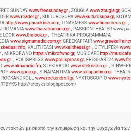
FREE SUNDAY
www.freesunday.gr
, ZOUGLA
www.zougla.gr
, GO
ADER
www.reader.gr
, KULTUROSUPA
www.kulturosupa.gr
,
KOTAM
NIA
http://www.paraskinia.com
, TINASMESS
www.tinasmess.gr
,
HEATROMANIA
www.thaeatromania.gr
, PASSIONTHEATER
www.pass
HE LOOK
www.thelook.gr
, THEATRIKA PROGRAMMATA
EDIA
www.sigmamedia.com.gr
, GREEKAFFAIR
www.greekaffair.
skedasi.info
, KALITHEASI
www.kalitheasi.gr
, CITYLIFE24
www.c
r
, MIKROFWNO
https://mikrofwno.gr
, MUSICAFE
http://musicafe
ss.gr
, POLISPRESS
www.poliispress.gr
, FRESHART24
www.fre
IO
www.almaradio.fm
,
STEKIRADIO
www.stekiradio.gr
, SINWEB
GPOP
www.gpop.gr
, SINAPANTIMA
www.sinapantima.gr
, THEAT
, ROCKANDROLL
www.rockandroll.gr
,
NYXTOSCOPIO
www.nyxto
RTBYKS
http://artbyks.blogspot.com/
άδα συντακτών με σκοπό την ενημέρωση και την ψυχαγωγία τω