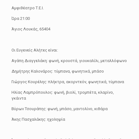
Αμφιθέατρο Τ.Ε.Ι.
Ώρα 21:00
Άγιος Λουκάς, 65404
Οι Ευγενείς Αλήτες είναι:
Αγάπη Διαγγελάκη: φωνή, κρουστά, γιουκαλίλι, μεταλλόφωνο
Δημήτρης Καλονάρος: τύμπανα, φωνητικά, μπάσο
Γιώργος Κουρέλης: πλήκτρα, ακορντεόν, φωνητικά, τύμπανα
Ηλίας Λαμπρόπουλος: φωνή, βιολί, τρομπέτα, κλαρίνο,
γκάιντα
Βύρων Τσουράπης: φωνή, μπάσο, μαντολίνο, κιθάρα
Άκης Πασχαλάκης: ηχοληψία