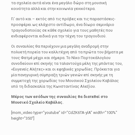
τα σχολεία αυτά είναι ένα μεγάλο δώρο στη μουσική
κοινότητα αλλά και στην κοινωνία γενικότερα.
Γι’ αυτό και – εκτός από τις πρόβες και τις παραστάσεις-
προσφέρει ως ελάχιστο αντίδωρο, ένα δίωρο σεμινάριο
τραγουδοποιίας σε κάθε σχολείο για τους μαθητές που
ενδιαφέρονται ειδικά για την τέχνη του τραγουδιού.
Οι συναυλίες θα περιέχουν μια μεγάλη αναδρομή στην
πολυετή πορεία του καλλιτέχνη από τα πρώτα του βήματα με
τους Φατμέ μέχρι και σήμερα. Το Νίκο Πορτοκάλογλου
συνοδεύουν επί σκηνής τα ταλαντούχα μέλη της μπάντας του,
«Ευγενείς Αλήτες» και οι εφηβικές χορωδίες. Πρόκειται για
μία πανηγυρική σύμπραξη τριών γενιών επί σκηνής με τη
συμμετοχή της χορωδίας του Μουσικού Σχολείου Καβάλας
υπό τη διδασκαλία της Κωνσταντίνας Αλεξίου.
Μέρος των εσόδων της συναυλίας θα διατεθεί στο
Μουσικό Σχολείο Καβάλας.
[mom_video type=”youtube” id=”CdZK6TA-ylA” width=”100%”
height=”350″]