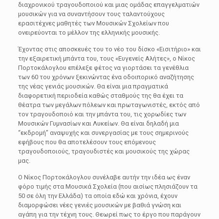
διαχρονικού τραγουδοποιού και μιας ομάδας επαγγελματιών
μουσικών για να συναντήσουν τους ταλαντούχους
ερασιτέχνες μαθητές των Μουσικών Σχολείων που
ονειρεύονται το μέλλον της ελληνικής μουσικής.
Έχοντας στις αποσκευές του το νέο του δίσκο
«Εισιτήριο»
και
την εξαιρετική μπάντα του, τους «Ευγενείς Αλήτες», ο Νίκος
Πορτοκάλογλου επέλεξε φέτος να γιορτάσει τα γενέθλια
των 60 του χρόνων ξεκινώντας ένα οδοιπορικό αναζήτησης
της νέας γενιάς μουσικών. Θα είναι μια πραγματικά
διαφορετική περιοδεία καθώς σταθμούς της θα έχει τα
θέατρα των μεγάλων πόλεων και πρωταγωνιστές, εκτός από
τον τραγουδοποιό και την μπάντα του, τις χορωδίες των
Μουσικών Γυμνασίων και Λυκείων. Θα είναι δηλαδή μια
“εκδρομή” αναψυχής και συνεργασίας με τους σημερινούς
εφήβους που θα αποτελέσουν τους επόμενους
τραγουδοποιούς, τραγουδιστές και μουσικούς της χώρας
μας.
Ο Νίκος Πορτοκάλογλου συνέλαβε αυτήν την ιδέα ως έναν
φόρο τιμής στα Μουσικά Σχολεία (που αισίως πλησιάζουν τα
50 σε όλη την Ελλάδα) τα οποία εδώ και χρόνια, έχουν
διαμορφώσει νέες γενιές μουσικών με βαθιά γνώση και
αγάπη για την τέχνη τους. Θεωρεί πως το έργο που παράγουν