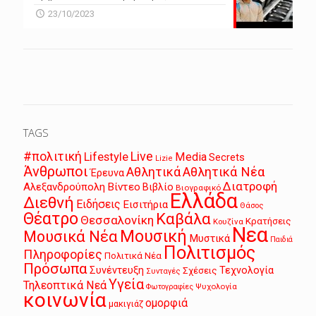
23/10/2023
TAGS
Live
#πολιτική
Lifestyle
Media
Secrets
Lizie
Άνθρωποι
Αθλητικά
Αθλητικά Νέα
Έρευνα
Διατροφή
Αλεξανδρούπολη
Βίντεο
Βιβλίο
Βιογραφικό
Ελλάδα
Διεθνή
Ειδήσεις
Εισιτήρια
Θάσος
Θέατρο
Καβάλα
Θεσσαλονίκη
Κρατήσεις
Κουζίνα
Νεα
Μουσική
Μουσικά Νέα
Μυστικά
Παιδιά
Πολιτισμός
Πληροφορίες
Πολιτικά Νέα
Πρόσωπα
Συνέντευξη
Τεχνολογία
Σχέσεις
Συνταγές
Υγεία
Τηλεοπτικά Νεά
Ψυχολογία
Φωτογραφίες
κοινωνία
ομορφιά
μακιγιάζ