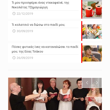
Τι μου προσφέρει ένας ντεκαφεϊνέ; της
Νικολέτας Τζημαγιώργη
22/12/2019
Τι κολατσιό να δώσω στο παιδί μου;
30/09/2019
Πόσες φυτικές ίνες να καταναλώσει το παιδί
μου; της Εύας Τσάκου
26/09/2019