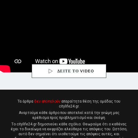
ΔΕΙΤΕ ΤΟ VIDEO
Τα άρθρα
δεν αποτελούν
απαραίτητα θέση της ομάδας του
citylife24.gr.
Αναρτούμε κάθε άρθρο που αποτελεί κατά την γνώμη μας
ερέθισμα προς προβληματισμό και σκέψη.
Tο citylife24.gr δημοσιεύει κάθε σχόλιο. Θεωρούμε ότι ο καθένας
έχει το δικαίωμα να εκφράζει ελεύθερα τις απόψεις του. Ωστόσο,
αυτό δεν σημαίνει ότι υιοθετούμε τις απόψεις αυτές, και