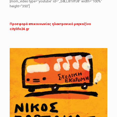
[mom_video type=”youtube” id=”_b8LL81VPJ8″ width=”100%”
height=”350″]
Προσφορά επικοινωνίας ηλεκτρονικό μαγκαζίνο
citylife24.gr