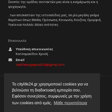
Σκοπός της ομάδας συντακτών μας είναι η ενημέρωση και η
ψυχαγωγία..
..των επισκεπτών της ιστοσελίδας μας, σε μία μεγάλη γκάμα
θεμάτων όπως Μedia, Πρόσωπα, Κοινωνία, Κουζίνα, Ομορφιά,
Υγεία και πολλές άλλες ενότητες.
Επικοινωνία
Υπεύθυνη επικοινωνίας
Κατσαμακίδου Χρυσή
Email
citylifemagazine2014@gmail.com
Το citylife24.gr χρησιμοποιεί cookies για να
© 2026 City Life 24 | Με την επιφύλαξη κάθε νόμιμου
βελτιώσει τη διαδικτυακή εμπειρία σου.
δικαιώματος |
Πολιτική απορρήτου
Εφόσον συνεχίσεις, συμφωνείς με την χρήση
δημιουργία & φιλοξενία ιστοσελίδας by
manbiz isp
των cookies από εμάς.
Μάθε περισσότερα