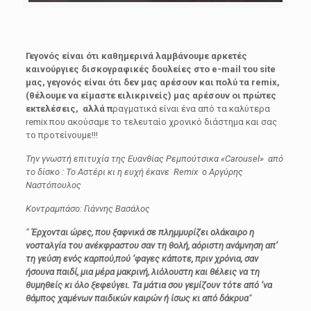
Γεγονός είναι ότι καθημερινά
λαμβάνουμε αρκετές
καινούργιες δισκογραφικές δουλείες στο e-mail του site
μας, γεγονός είναι ότι δεν μας αρέσουν και πολύ τα remix,
(θέλουμε να είμαστε ειλικρινείς) μας αρέσουν οι πρώτες
εκτελέσεις,
αλλά π
ραγματικά είναι ένα από τα καλύτερα
remix που ακούσαμε το τελευταίο χρονικό διάστημα και σας
το προτείνουμε!!!
Την γνωστή επιτυχία της Ευανθίας Ρεμπούτσικα «Carousel» από
το δίσκο : Το Αστέρι κι η ευχή έκανε Remix ο Αργύρης
Ναστόπουλος
Κοντραμπάσο: Γιάννης Βασάλος
”
Έρχονται ώρες, που ξαφνικά σε πλημμυρίζει ολάκαιρο η
νοσταλγία του ανέκφραστου σαν τη θολή, αόριστη ανάμνηση απ’
τη γεύση ενός καρπού,πού ‘φαγες κάποτε, πριν χρόνια, σαν
ήσουνα παιδί, μια μέρα μακρινή, λιόλουστη και θέλεις να τη
θυμηθείς κι όλο ξεφεύγει. Τα μάτια σου γεμίζουν τότε από ‘να
θάμπος χαμένων παιδικών καιρών ή ίσως κι από δάκρυα
“