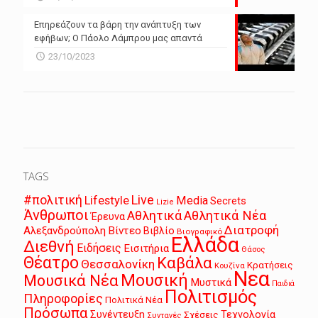
Επηρεάζουν τα βάρη την ανάπτυξη των
εφήβων; Ο Πάολο Λάμπρου μας απαντά
23/10/2023
TAGS
Live
#πολιτική
Lifestyle
Media
Secrets
Lizie
Άνθρωποι
Αθλητικά
Αθλητικά Νέα
Έρευνα
Διατροφή
Αλεξανδρούπολη
Βίντεο
Βιβλίο
Βιογραφικό
Ελλάδα
Διεθνή
Ειδήσεις
Εισιτήρια
Θάσος
Θέατρο
Καβάλα
Θεσσαλονίκη
Κρατήσεις
Κουζίνα
Νεα
Μουσική
Μουσικά Νέα
Μυστικά
Παιδιά
Πολιτισμός
Πληροφορίες
Πολιτικά Νέα
Πρόσωπα
Συνέντευξη
Τεχνολογία
Σχέσεις
Συνταγές