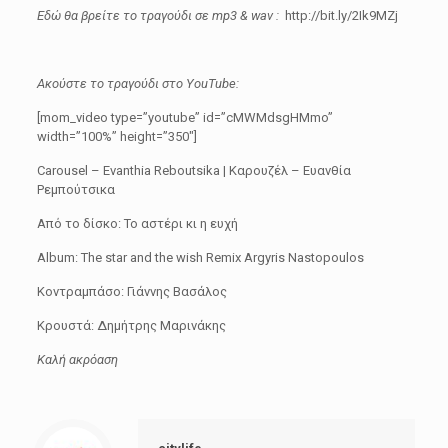
Εδώ θα βρείτε το τραγούδι σε mp3 & wav :
http://bit.ly/2Ik9MZj
Ακούστε το τραγούδι στο YouTube:
[mom_video type=”youtube” id=”cMWMdsgHMmo”
width=”100%” height=”350″]
Carousel – Evanthia Reboutsika | Καρουζέλ – Ευανθία
Ρεμπούτσικα
Από το δίσκο: Το αστέρι κι η ευχή
Album: The star and the wish Remix Argyris Nastopoulos
Κοντραμπάσο: Γιάννης Βασάλος
Κρουστά: Δημήτρης Μαρινάκης
Καλή ακρόαση