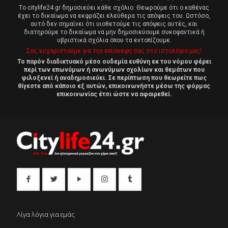
Tο citylife24.gr δημοσιεύει κάθε σχόλιο. Θεωρούμε ότι ο καθένας
έχει το δικαίωμα να εκφράζει ελεύθερα τις απόψεις του. Ωστόσο,
αυτό δεν σημαίνει ότι υιοθετούμε τις απόψεις αυτές, και
διατηρούμε το δικαίωμα να μην δημοσιεύουμε συκοφαντικά ή
υβριστικά σχόλια όπου τα εντοπίζουμε.
Σας ευχαριστούμε για την επίσκεψη σας στο ιστολόγιο μας!
Το παρόν διαδικτυακό μέσο ουδεμία ευθύνη εκ του νόμου φέρει
περί των επωνύμων ή ανωνύμων σχολίων και θεμάτων που
φιλοξενεί ή αναδημοσιεύει. Σε περίπτωση που θεωρείτε πως
θίγεστε από κάποιο εξ αυτών, επικοινωνήστε μέσω της φόρμας
επικοινωνίας έτσι ώστε να αφαιρεθεί.
Λίγα λόγια για εμάς