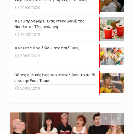
02/06/2020
Τι μου προσφέρει ένας ντεκαφεϊνέ; της
Νικολέτας Τζημαγιώργη
22/12/2019
Τι κολατσιό να δώσω στο παιδί μου;
30/09/2019
Πόσες φυτικές ίνες να καταναλώσει το παιδί
μου; της Εύας Τσάκου
26/09/2019