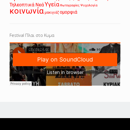
Υγεία
Τηλεοπτικά Νεά
Ψυχολογία
Φωτογραφίες
κοινωνία
ομορφιά
μακιγιάζ
Festival Πλαι στο Κυμα