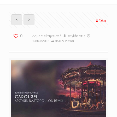
Όλα
0
Δημοσιεύτηκε από
citylife
στις
13/03/2018
86409 Views